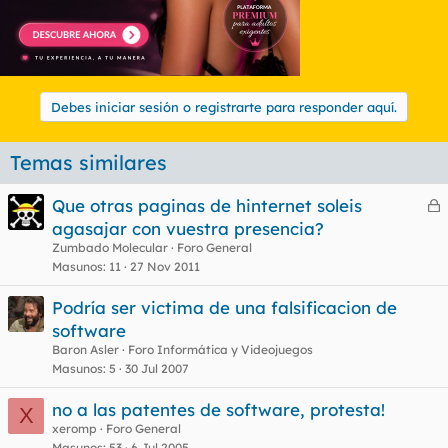
Debes iniciar sesión o registrarte para responder aquí.
Temas similares
Que otras paginas de hinternet soleis
e
agasajar con vuestra presencia?
r
Zumbado Molecular
Foro General
r
Masunos
11
27 Nov 2011
Podría ser victima de una falsificacion de
software
o
Baron Asler
Foro Informática y Videojuegos
Masunos
5
30 Jul 2007
no a las patentes de software, protesta!
X
xeromp
Foro General
Masunos
53
6 Jul 2005