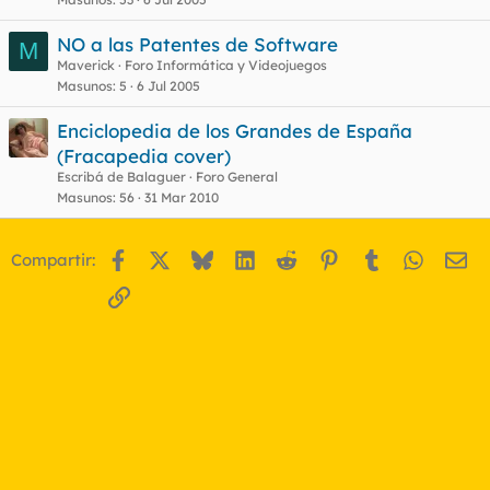
NO a las Patentes de Software
M
Maverick
Foro Informática y Videojuegos
Masunos
5
6 Jul 2005
Enciclopedia de los Grandes de España
(Fracapedia cover)
Escribá de Balaguer
Foro General
Masunos
56
31 Mar 2010
Facebook
X
Bluesky
LinkedIn
Reddit
Pinterest
Tumblr
WhatsA
Em
Compartir:
Enlace