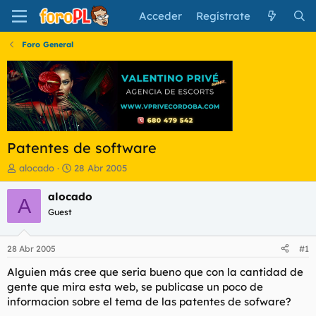
Acceder
Regístrate
Foro General
Patentes de software
I
F
alocado
28 Abr 2005
n
e
i
c
alocado
A
c
h
Guest
i
a
a
d
d
e
28 Abr 2005
#1
o
i
r
n
Alguien más cree que seria bueno que con la cantidad de
d
i
gente que mira esta web, se publicase un poco de
e
c
informacion sobre el tema de las patentes de sofware?
l
i