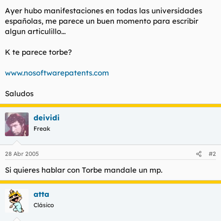
t
o
Ayer hubo manifestaciones en todas las universidades
e
españolas, me parece un buen momento para escribir
m
a
algun articulillo...
K te parece torbe?
www.nosoftwarepatents.com
Saludos
deividi
Freak
28 Abr 2005
#2
Si quieres hablar con Torbe mandale un mp.
atta
Clásico