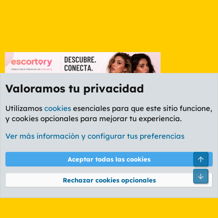
Valoramos tu privacidad
Utilizamos
cookies
esenciales para que este sitio funcione,
y cookies opcionales para mejorar tu experiencia.
Foro General
Ver más información y configurar tus preferencias
Cookies
PL OLDSTYLE AMARILLO
Cambiar fuente
Español (ES)
Arri
Aceptar todas las cookies
Contáctanos
Términos y reglas
Política de privacidad
Ayuda
R
Pie
S
Rechazar cookies opcionales
S
®
Community platform by XenForo
© 2010-2026 XenForo Ltd.