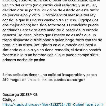
incluido). Todo va saliendo a pedir de boca. Hasta que el
vecino del quinto (un guardia civil retirado) y su mujer,
deciden dar su particular golpe de estado en este antro
de perver-sión y vicio. El providencial mensaje del rey
consigue que las aguas vuelvan a su curso. El golpe (los
dos mejor dicho) han sido sofocados. El concierto puede
continuar. Pero Sara está hundida a pesar de la euforia
general. Ha descubierto que Ernesto no es más que un
trepa dispuesto a traicionar a quien haga falta con tal de
producir un disco. Refugiada en el almacén del local y
sintiendo que lo suyo no tiene remedio, el destino pondrá
frente a ella a un hombre con el que puede compartir su
primera noche de pasión
Estas peliculas tienen una calidad insuperable y pesan
250 megas en un solo link las puedes descargar.
Descarga 231389 KB
Código:
https://rapidshare.de/files/31227114/El_Calentito.rmvb.ht