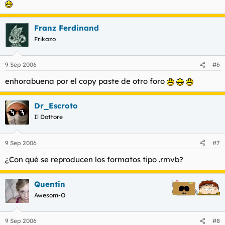
Franz Ferdinand
Frikazo
9 Sep 2006
#6
enhorabuena por el copy paste de otro foro
Dr_Escroto
Il Dottore
9 Sep 2006
#7
¿Con qué se reproducen los formatos tipo .rmvb?
Quentin
Awesom-O
9 Sep 2006
#8