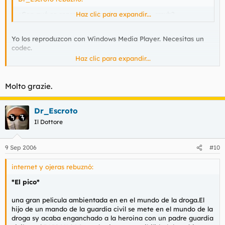
¿Con qué se reproducen los formatos tipo .rmvb?
Haz clic para expandir...
Yo los reproduzcon con Windows Media Player. Necesitas un
codec.
Haz clic para expandir...
codec necesario: Real Alternative *
https://www.free-
codecs.com/download_soft.php?d=1530&s=65*
Molto grazie.
Gñe.
Dr_Escroto
Il Dottore
9 Sep 2006
#10
internet y ojeras rebuznó:
*El pico*
una gran pelicula ambientada en en el mundo de la droga.El
hijo de un mando de la guardia civil se mete en el mundo de la
droga sy acaba enganchado a la heroina con un padre guardia