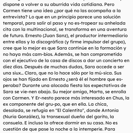
dispone a volver a su aburrida vida cotidiana. Pero
Carmen tiene una idea ¿por qué no las acompaña a la
entrevista? Lo que en un principio parece una solución
temporal, para salir al paso y no es-tropear su anhelada
cita con la multinacional, se transforma en una aventura
de futuro. Ernesto (Juan Sanz), el productor intermediario
entre ellas y la discográfica (y firme impulsor del grupo),
cree que lo mejor es que Sara continúe en la formación y
no haya más cam-bios. Además, se han comprometido
con el ejecutivo de la casa de discos a dar un concierto en
diez días. Después de muchas dudas, Sara accede a ser
una siux... Claro, que no lo hace sólo por la mú-sica. Sus
ojos se han fijado en Ernesto ¿será él el hombre que es-
peraba? Durante una alocada fiesta las expectativas de
Sara se vie-nen abajo. Su mejor amiga, Marta, se enrolla
con Carmen. Y Er-nesto parece más interesado en Chus, la
ex componente del gru-po, que en ella. La chica,
desolada, se refugia en "El Calentito", donde Antonia
(Nuria González), la transexual dueña del garito, la
consuela. E incluso la ofrece dormir en su casa. No es
cuestión de que pase la noche a la intemperie. Para