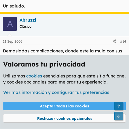
Un saludo.
Abruzzi
A
Clásico
11 Sep 2006
#14
Demasiadas complicaciones, donde este la mula con sus
avis y de ahi pasando por el nero al divx de sobremesa de
Valoramos tu privacidad
cabeza.
Utilizamos
cookies
esenciales para que este sitio funcione,
Franz Ferdinand
y cookies opcionales para mejorar tu experiencia.
Frikazo
Ver más información y configurar tus preferencias
15 Sep 2006
#15
Arri
Aceptar todas las cookies
LAMF rebuznó:
Pie
Rechazar cookies opcionales
Franz Ferdinand rebuznó: