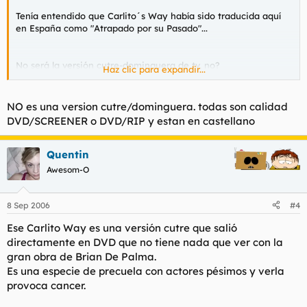
Tenía entendido que Carlito´s Way había sido traducida aquí
en España como "Atrapado por su Pasado"...
No será la versión cutre-dominguera de tv, no?
Haz clic para expandir...
Por cierto, no me he bajado ninguna pero no creo que con
250megas tenga un minimo de calidad...
NO es una version cutre/dominguera. todas son calidad
DVD/SCREENER o DVD/RIP y estan en castellano
:?
Quentin
Awesom-O
8 Sep 2006
#4
Ese Carlito Way es una versión cutre que salió
directamente en DVD que no tiene nada que ver con la
gran obra de Brian De Palma.
Es una especie de precuela con actores pésimos y verla
provoca cancer.