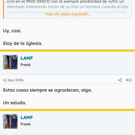
civil en el PAIS VASCO con la siempre posibilidad de sufrir un
atentado intentando hacer de su hijo un hombre cuando el hijo
ya esta enganchado a las drogas sin el saberlo.
gra n pelicula
Haz clic para expandir...
del estilo que tanto sabe hacer el magnifico director que es
alex de iglesia.
Uy, casi.
Eloy de la Iglesia.
LAMF
Freak
11 Sep 2006
#11
Estas cosas siempre se agradecen, oiga.
Un saludo.
LAMF
Freak