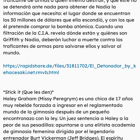
traficante de armas a quien intentó destruir, y que éste no
se detendrá ante nada para obtener de Nadia la
información que necesita: el lugar donde se encuentran
los 30 millones de dólares que ella escondió, y con los que
él pretende comprar la bomba atómica. Cuando una
filtración de la C.I.A. revela dónde están y quiénes son
Griffith y Nadia, deberán luchar a muerte contra los
traficantes de armas para salvarse ellos y salvar al
mundo.
https://rapidshare.de/files/31811702/El_Detonador_by_k
ehacesaki.net.rmvb.html
*Stick it (Que les den)*
Haley Graham (Missy Peregrym) es una chica de 17 años
muy rebelde forzada a ingresar en el reglamentado
mundo de la gimnasia después de un pequeño
encontronazo con la ley. Un juez sentencia a Haley a la
peor de sus pesadillas: apuntarse a una elitista academia
de gimnasia femenina dirigida por el legendario
entrenador Burt Vickerman (Jeff Bridges). El espíritu