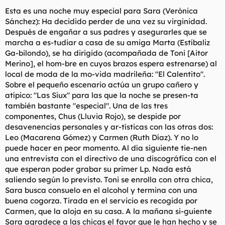
t
o
Esta es una noche muy especial para Sara (Verónica
e
Sánchez): Ha decidido perder de una vez su virginidad.
m
a
Después de engañar a sus padres y asegurarles que se
marcha a es-tudiar a casa de su amiga Marta (Estíbaliz
Ga-bilondo), se ha dirigido (acompañada de Toni [Aitor
Merino], el hom-bre en cuyos brazos espera estrenarse) al
local de moda de la mo-vida madrileña: "El Calentito".
Sobre el pequeño escenario actúa un grupo cañero y
atípico: "Las Siux" para las que la noche se presen-ta
también bastante "especial". Una de las tres
componentes, Chus (Lluvia Rojo), se despide por
desavenencias personales y ar-tísticas con las otras dos:
Leo (Macarena Gómez) y Carmen (Ruth Díaz). Y no lo
puede hacer en peor momento. Al día siguiente tie-nen
una entrevista con el directivo de una discográfica con el
que esperan poder grabar su primer Lp. Nada está
saliendo según lo previsto. Toni se enrolla con otra chica,
Sara busca consuelo en el alcohol y termina con una
buena cogorza. Tirada en el servicio es recogida por
Carmen, que la aloja en su casa. A la mañana si-guiente
Sara agradece a las chicas el favor que le han hecho y se