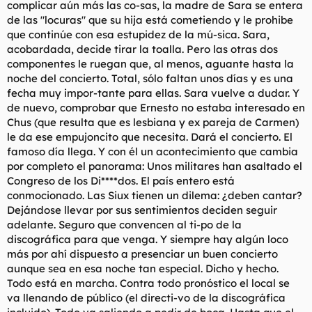
complicar aún más las co-sas, la madre de Sara se entera
de las "locuras" que su hija está cometiendo y le prohibe
que continúe con esa estupidez de la mú-sica. Sara,
acobardada, decide tirar la toalla. Pero las otras dos
componentes le ruegan que, al menos, aguante hasta la
noche del concierto. Total, sólo faltan unos días y es una
fecha muy impor-tante para ellas. Sara vuelve a dudar. Y
de nuevo, comprobar que Ernesto no estaba interesado en
Chus (que resulta que es lesbiana y ex pareja de Carmen)
le da ese empujoncito que necesita. Dará el concierto. El
famoso día llega. Y con él un acontecimiento que cambia
por completo el panorama: Unos militares han asaltado el
Congreso de los Di****dos. El país entero está
conmocionado. Las Siux tienen un dilema: ¿deben cantar?
Dejándose llevar por sus sentimientos deciden seguir
adelante. Seguro que convencen al ti-po de la
discográfica para que venga. Y siempre hay algún loco
más por ahí dispuesto a presenciar un buen concierto
aunque sea en esa noche tan especial. Dicho y hecho.
Todo está en marcha. Contra todo pronóstico el local se
va llenando de público (el directi-vo de la discográfica