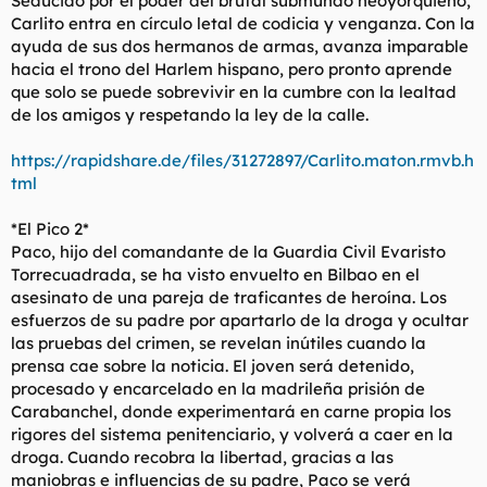
Seducido por el poder del brutal submundo neoyorquieno,
Carlito entra en círculo letal de codicia y venganza. Con la
ayuda de sus dos hermanos de armas, avanza imparable
hacia el trono del Harlem hispano, pero pronto aprende
que solo se puede sobrevivir en la cumbre con la lealtad
de los amigos y respetando la ley de la calle.
https://rapidshare.de/files/31272897/Carlito.maton.rmvb.h
tml
*El Pico 2*
Paco, hijo del comandante de la Guardia Civil Evaristo
Torrecuadrada, se ha visto envuelto en Bilbao en el
asesinato de una pareja de traficantes de heroína. Los
esfuerzos de su padre por apartarlo de la droga y ocultar
las pruebas del crimen, se revelan inútiles cuando la
prensa cae sobre la noticia. El joven será detenido,
procesado y encarcelado en la madrileña prisión de
Carabanchel, donde experimentará en carne propia los
rigores del sistema penitenciario, y volverá a caer en la
droga. Cuando recobra la libertad, gracias a las
maniobras e influencias de su padre, Paco se verá