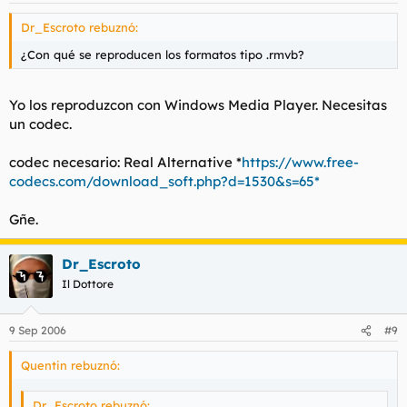
Dr_Escroto rebuznó:
¿Con qué se reproducen los formatos tipo .rmvb?
Yo los reproduzcon con Windows Media Player. Necesitas
un codec.
codec necesario: Real Alternative *
https://www.free-
codecs.com/download_soft.php?d=1530&s=65*
Gñe.
Dr_Escroto
Il Dottore
9 Sep 2006
#9
Quentin rebuznó:
Dr_Escroto rebuznó: