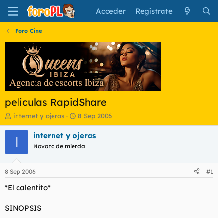
Acceder
Regístrate
Foro Cine
peliculas RapidShare
I
F
internet y ojeras
8 Sep 2006
n
e
i
c
internet y ojeras
I
c
h
Novato de mierda
i
a
a
d
d
e
8 Sep 2006
#1
o
i
r
n
*El calentito*
d
i
e
c
SINOPSIS
l
i