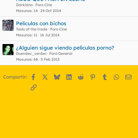
Darkiano
Foro Cine
Masunos
14
24 Oct 2014
Películas con bichos
Tools of the trade
Foro Cine
Masunos
11
16 Jul 2014
¿Alguien sigue viendo películas porno?
Duendec_verdec
Foro General
Masunos
68
5 Feb 2013
Facebook
X
Bluesky
LinkedIn
Reddit
Pinterest
Tumblr
WhatsA
Em
Compartir:
Enlace