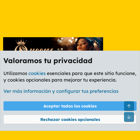
Valoramos tu privacidad
Utilizamos
cookies
esenciales para que este sitio funcione,
y cookies opcionales para mejorar tu experiencia.
Foro General
Ver más información y configurar tus preferencias
Cookies
PL OLDSTYLE AMARILLO
Cambiar fuente
Español (ES)
Arri
Aceptar todas las cookies
Contáctanos
Términos y reglas
Política de privacidad
Ayuda
R
Pie
S
Rechazar cookies opcionales
S
®
Community platform by XenForo
© 2010-2026 XenForo Ltd.