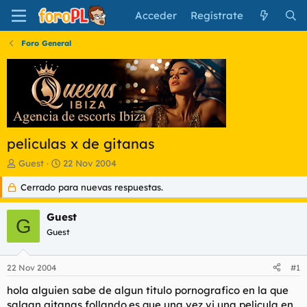
Acceder
Regístrate
Foro General
peliculas x de gitanas
I
F
Guest
22 Nov 2004
n
e
Cerrado para nuevas respuestas.
i
c
c
h
i
a
Guest
G
a
d
Guest
d
e
o
i
r
n
22 Nov 2004
#1
d
i
e
c
hola alguien sabe de algun titulo pornografico en la que
l
i
salgan gitanas follando.es que una vez vi una pelicula en