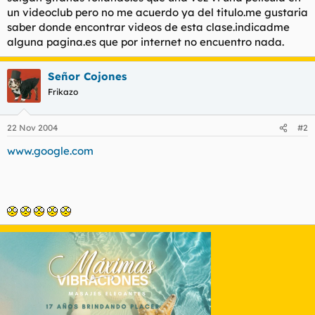
t
o
un videoclub pero no me acuerdo ya del titulo.me gustaria
e
saber donde encontrar videos de esta clase.indicadme
m
alguna pagina.es que por internet no encuentro nada.
a
Señor Cojones
Frikazo
22 Nov 2004
#2
www.google.com