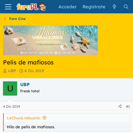
Acceder
Regístrate
Foro Cine
Pelis de mafiosos
I
F
UBP
4 Dic 2019
n
e
i
c
UBP
U
c
h
Freak total
i
a
a
d
d
e
4 Dic 2019
#1
o
i
r
n
LeChuck rebuznó:
d
i
e
c
Hilo de pelis de mafiosos.
l
i