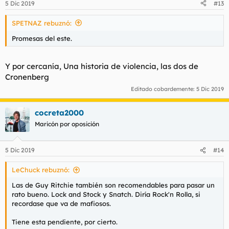
5 Dic 2019
#13
e
s
SPETNAZ rebuznó:
:
Promesas del este.
Y por cercanía, Una historia de violencia, las dos de
Cronenberg
Editado cobardemente:
5 Dic 2019
cocreta2000
Maricón por oposición
5 Dic 2019
#14
LeChuck rebuznó:
Las de Guy Ritchie también son recomendables para pasar un
rato bueno. Lock and Stock y Snatch. Diría Rock'n Rolla, si
recordase que va de mafiosos.
Tiene esta pendiente, por cierto.