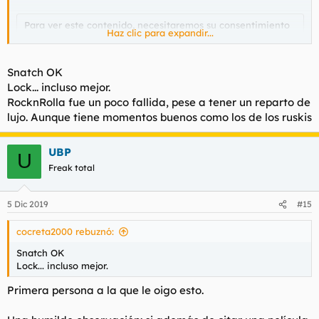
Para ver este contenido, necesitaremos su consentimiento
Haz clic para expandir...
para configurar cookies de terceros.
Para obtener información más detallada, consulte nuestra
página de cookies
.
Snatch OK
Aceptar cookies de terceros
Lock... incluso mejor.
RocknRolla fue un poco fallida, pese a tener un reparto de
lujo. Aunque tiene momentos buenos como los de los ruskis
UBP
U
Freak total
5 Dic 2019
#15
cocreta2000 rebuznó:
Snatch OK
Lock... incluso mejor.
Primera persona a la que le oigo esto.