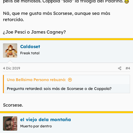
pelis de mafiosos. Coppola "solo" la trilogía del Padrino.
Ná, que me gusta más Scorsese, aunque sea más
retorcido.
¿Joe Pesci o James Cagney?
Caldoset
Freak total
4 Dic 2019
#4
Una Bellísima Persona rebuznó:
Pregunta retarded: sois más de Scorsese o de Coppola?
Scorsese.
el viejo dela montaña
Muerto por dentro