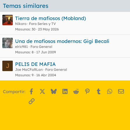
Temas similares
i
q
u
Tierra de mafiosos (Mobland)
e
Nikoro
Foro Series y TV
t
Masunos
30
23 May 2026
a
s
Una de mafiosos modernos: Gigi Becali
elric981
Foro General
Masunos
8
17 Jun 2009
PELIS DE MAFIA
J
Joe MaCFaRLan
Foro General
Masunos
9
16 Abr 2004
Facebook
X
Bluesky
LinkedIn
Reddit
Pinterest
Tumblr
WhatsA
Em
Compartir:
Enlace