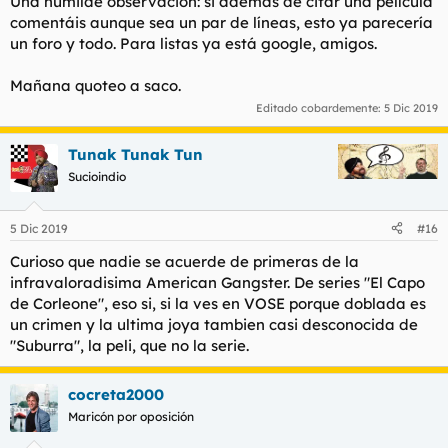
Una humilde observación: si además de citar una película
comentáis aunque sea un par de líneas, esto ya parecería
un foro y todo. Para listas ya está google, amigos.
Mañana quoteo a saco.
Editado cobardemente:
5 Dic 2019
Tunak Tunak Tun
Sucioindio
5 Dic 2019
#16
Curioso que nadie se acuerde de primeras de la
infravaloradisima American Gangster. De series "El Capo
de Corleone", eso si, si la ves en VOSE porque doblada es
un crimen y la ultima joya tambien casi desconocida de
"Suburra", la peli, que no la serie.
cocreta2000
Maricón por oposición