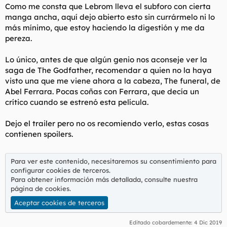
t
o
Como me consta que Lebrom lleva el subforo con cierta
e
manga ancha, aquí dejo abierto esto sin currármelo ni lo
m
más mínimo, que estoy haciendo la digestión y me da
a
pereza.
Lo único, antes de que algún genio nos aconseje ver la
saga de The Godfather, recomendar a quien no la haya
visto una que me viene ahora a la cabeza, The funeral, de
Abel Ferrara. Pocas coñas con Ferrara, que decía un
crítico cuando se estrenó esta película.
Dejo el trailer pero no os recomiendo verlo, estas cosas
contienen spoilers.
Para ver este contenido, necesitaremos su consentimiento para
configurar cookies de terceros.
Para obtener información más detallada, consulte nuestra
página de cookies
.
Aceptar cookies de terceros
Editado cobardemente:
4 Dic 2019