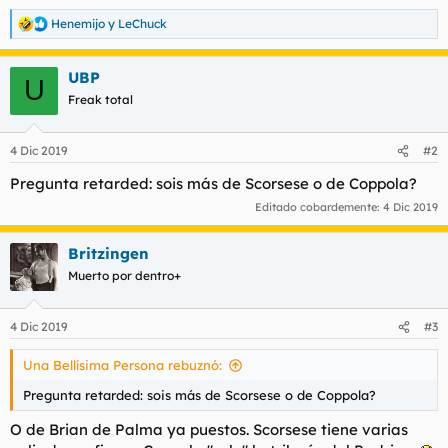
Henemijo
y
LeChuck
R
e
a
UBP
c
U
c
Freak total
i
o
n
4 Dic 2019
#2
e
s
Pregunta retarded: sois más de Scorsese o de Coppola?
:
Editado cobardemente:
4 Dic 2019
Britzingen
Muerto por dentro+
4 Dic 2019
#3
Una Bellísima Persona rebuznó:
Pregunta retarded: sois más de Scorsese o de Coppola?
O de Brian de Palma ya puestos. Scorsese tiene varias