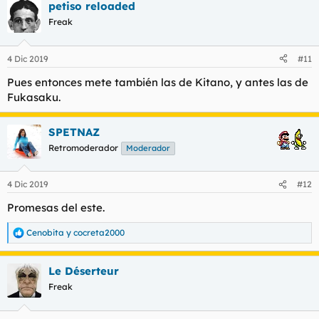
petiso reloaded
Freak
4 Dic 2019
#11
Pues entonces mete también las de Kitano, y antes las de
Fukasaku.
SPETNAZ
Retromoderador
Moderador
4 Dic 2019
#12
Promesas del este.
Cenobita
y
cocreta2000
R
e
a
Le Déserteur
c
c
Freak
i
o
n