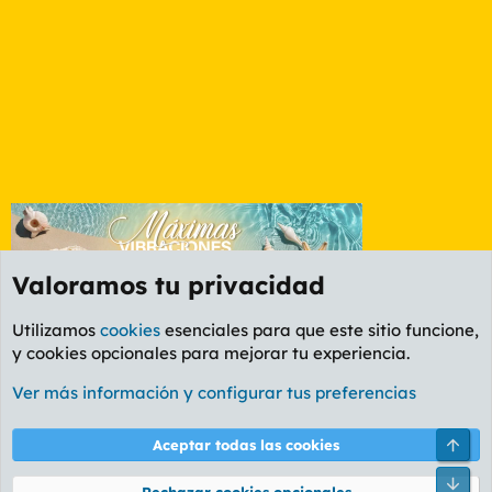
Valoramos tu privacidad
Utilizamos
cookies
esenciales para que este sitio funcione,
y cookies opcionales para mejorar tu experiencia.
Foro Cine
Ver más información y configurar tus preferencias
Cookies
PL OLDSTYLE AMARILLO
Cambiar fuente
Español (ES)
Arri
Aceptar todas las cookies
Contáctanos
Términos y reglas
Política de privacidad
Ayuda
R
Pie
S
Rechazar cookies opcionales