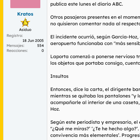
r
n
publica este lunes el diario ABC.
d
i
Kratos
e
c
Otros pasajeros presentes en el moment
l
i
no quisieron comentar nada al respecto
t
o
Asiduo
e
Registro
m
El incidente ocurrió, según García-Hoz,
18 Jun 2005
a
aeropuerto funcionaba con "más sensibi
Mensajes
554
Reacciones
0
Laporta comenzó a ponerse nervioso tr
los objetos que portaba consigo, cuent
Insultos
Entonces, dice la carta, el dirigente ba
mientras se quitaba los pantalones "y 
acompañarle al interior de una caseta, 
Hoz.
Según este periodista y empresario, el
"¿Qué me miras?’ ‘¿Te he hecho algo?’. 
convivencia más elementales’. Progres