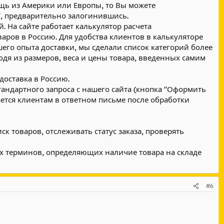
ещь из Америки или Европы, то Вы можете
", предварительно залогинившись.
 На сайте работает калькулятор расчета
ров в Россию. Для удобства клиентов в калькуляторе
шего опыта доставки, мы сделали список категорий более
ходя из размеров, веса и цены товара, введенных самим
доставка в Россию.
андартного запроса с нашего сайта (кнопка "Оформить
тся клиентам в ответном письме после обработки
к товаров, отслеживать статус заказа, проверять
х терминов, определяющих наличие товара на складе
#6