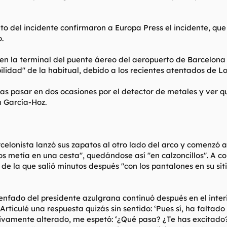
o del incidente confirmaron a Europa Press el incidente, que
.
 en la terminal del puente áereo del aeropuerto de Barcelona 
lidad" de la habitual, debido a los recientes atentados de L
as pasar en dos ocasiones por el detector de metales y ver q
a García-Hoz.
rcelonista lanzó sus zapatos al otro lado del arco y comenzó a
los metía en una cesta", quedándose así "en calzoncillos". A
de la que salió minutos después "con los pantalones en su sit
 enfado del presidente azulgrana continuó después en el inter
Articulé una respuesta quizás sin sentido: ‘Pues sí, ha faltad
ivamente alterado, me espetó: ‘¿Qué pasa? ¿Te has excitado