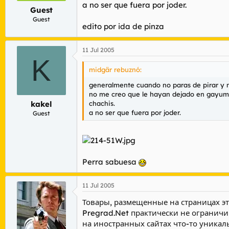
a no ser que fuera por joder.
Guest
Guest
edito por ida de pinza
11 Jul 2005
K
midgär rebuznó:
generalmente cuando no paras de pirar y no
no me creo que le hayan dejado en gayumb
chachis.
kakel
a no ser que fuera por joder.
Guest
Perra sabuesa
11 Jul 2005
Товары, размещенные на страницах эт
Pregrad.Net практически не ограничи
на иностранных сайтах что-то уникал