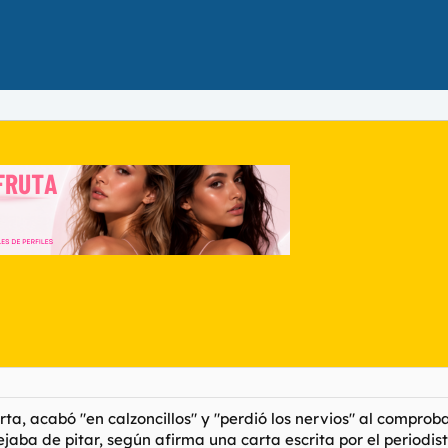
rta, acabó "en calzoncillos" y "perdió los nervios" al compro
jaba de pitar, según afirma una carta escrita por el periodi