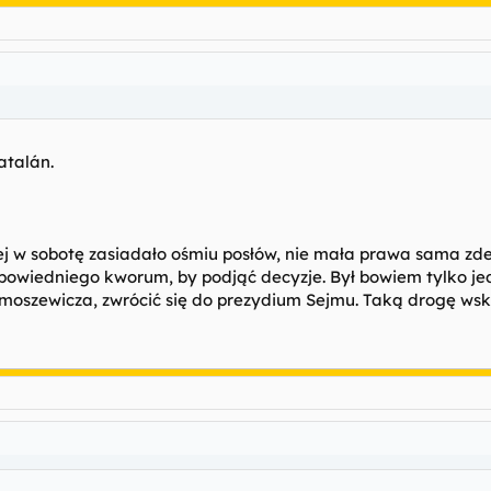
catalán.
ej w sobotę zasiadało ośmiu posłów, nie mała prawa sama zd
owiedniego kworum, by podjąć decyzje. Był bowiem tylko jede
oszewicza, zwrócić się do prezydium Sejmu. Taką drogę wskaz