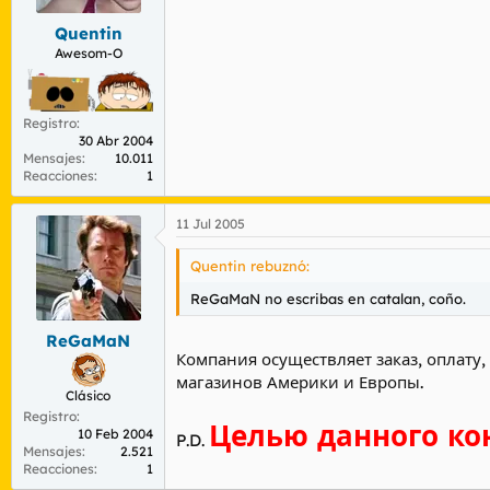
Quentin
Awesom-O
Registro
30 Abr 2004
Mensajes
10.011
Reacciones
1
11 Jul 2005
Quentin rebuznó:
ReGaMaN no escribas en catalan, coño.
ReGaMaN
Компания осуществляет заказ, оплату
магазинов Америки и Европы.
Clásico
Registro
Целью данного кон
10 Feb 2004
P.D.
Mensajes
2.521
Reacciones
1