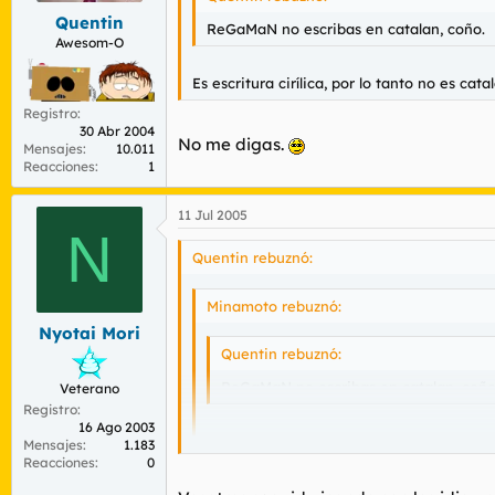
Quentin
ReGaMaN no escribas en catalan, coño.
Awesom-O
Es escritura cirílica, por lo tanto no es cata
Registro
30 Abr 2004
No me digas.
Mensajes
10.011
Reacciones
1
11 Jul 2005
N
Quentin rebuznó:
Minamoto rebuznó:
Nyotai Mori
Quentin rebuznó:
ReGaMaN no escribas en catalan, coño
Veterano
Registro
16 Ago 2003
Es escritura cirílica, por lo tanto no es ca
Mensajes
1.183
Reacciones
0