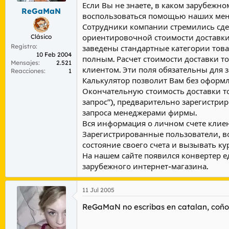
Если Вы не знаете, в каком зарубежн
ReGaMaN
воспользоваться помощью наших менед
Сотрудники компании стремились сдел
Clásico
ориентировочной стоимости доставки 
Registro
заведены стандартные категории това
10 Feb 2004
полным. Расчет стоимости доставки то
Mensajes
2.521
клиентом. Эти поля обязательны для 
Reacciones
1
Калькулятор позволит Вам без оформле
Окончательную стоимость доставки то
запрос"), предварительно зарегистри
запроса менеджерами фирмы.
Вся информация о личном счете клиент
Зарегистрированные пользователи, вой
состояние своего счета и вызывать ку
На нашем сайте появился конвертер 
зарубежного интернет-магазина.
11 Jul 2005
ReGaMaN no escribas en catalan, coño