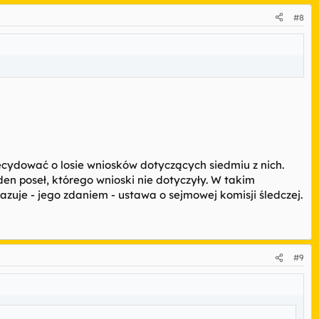
#8
ecydować o losie wniosków dotyczących siedmiu z nich.
n poseł, którego wnioski nie dotyczyły. W takim
uje - jego zdaniem - ustawa o sejmowej komisji śledczej.
#9