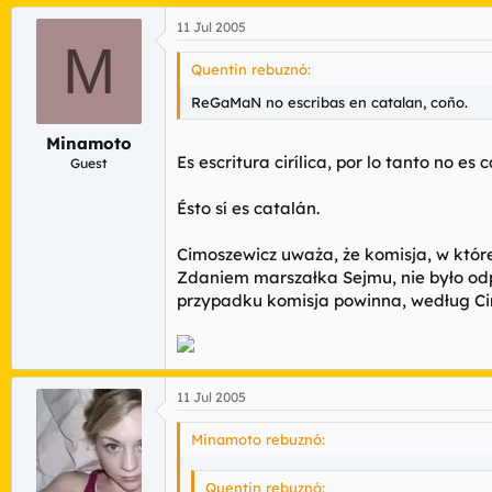
11 Jul 2005
M
Quentin rebuznó:
ReGaMaN no escribas en catalan, coño.
Minamoto
Es escritura cirílica, por lo tanto no es 
Guest
Ésto sí es catalán.
Cimoszewicz uważa, że komisja, w któr
Zdaniem marszałka Sejmu, nie było odp
przypadku komisja powinna, według Cim
11 Jul 2005
Minamoto rebuznó:
Quentin rebuznó: