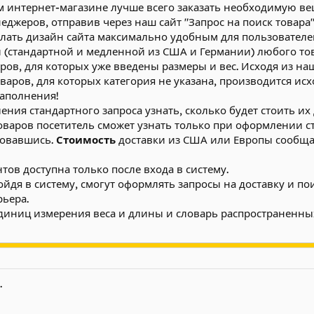
ом интернет-магазине лучше всего заказать необходимую в
жеров, отправив через наш сайт "Запрос на поиск товара
ать дизайн сайта максимально удобным для пользователей.
(стандартной и медленной из США и Германии) любого това
ров, для которых уже введены размеры и вес. Исходя из на
варов, для которых категория не указана, производится ис
заполнения!
ния стандартного запроса узнать, сколько будет стоить их 
варов посетитель сможет узнать только при оформлении ст
ровавшись.
Стоимость
доставки из США или Европы сообщае
ов доступна только после входа в систему.
дя в систему, смогут оформлять запросы на доставку и поис
рьера.
единиц измерения веса и длины и словарь распространенны
.