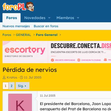
Foros
Novedades
Miembros
Nuevos mensajes
Buscar en foros
Foros
GENERAL
Foro General
Pérdida de nervios
I
F
Kratos
11 Jul 2005
n
e
1
2
Sig.
i
c
c
h
i
a
11 Jul 2005
a
K
d
El presidente del Barcelona, Joan Lapo
d
e
o
i
aeropuerto del Prat de Barcelona no de