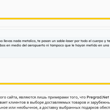
 llevas nada metalico, te pasan un sable-laser por todo el cuerpo y te
os en medio del aeropuerto ni tampoco que le hayan metido en una h
ого сайта, являются лишь примерами того, что Pregrad.Net
вает клиентов в выборе доставляемых товаров и зарубежн
ьное или необычное, а доставку выбранных подарков обесп