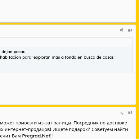
#4
 dejan pasar.
abitacion para 'explorar' más a fondo en busca de cosas
#5
 может привезти из-за границы. Посредник по доставке
ых интернет-продацов! Ищете подарок? Советуем найти
ечит Вам Pregrad.Net!!