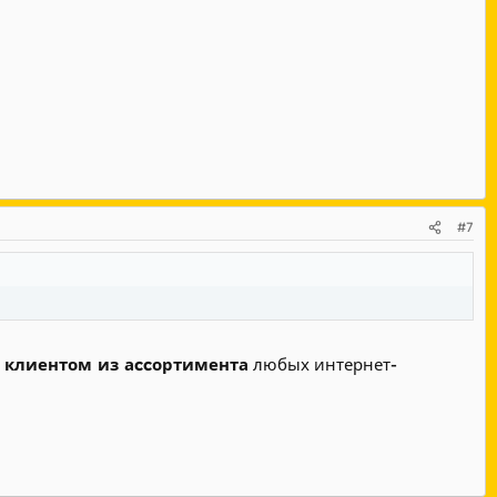
#7
 клиентом из аccортимента
любых интернет-