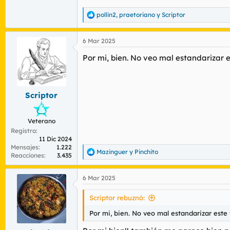
pollin2
,
praetoriano
y
Scriptor
R
e
a
6 Mar 2025
c
c
Por mi, bien. No veo mal estandarizar 
i
o
n
e
s
Scriptor
:
Veterano
Registro
11 Dic 2024
Mensajes
1.222
Mazinguer
y
Pinchito
R
Reacciones
3.435
e
a
6 Mar 2025
c
c
i
Scriptor rebuznó:
o
n
Por mi, bien. No veo mal estandarizar este
e
s