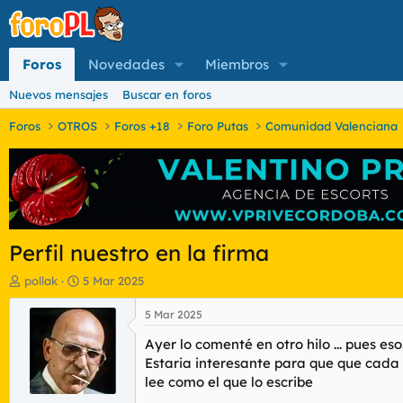
Foros
Novedades
Miembros
Nuevos mensajes
Buscar en foros
Foros
OTROS
Foros +18
Foro Putas
Comunidad Valenciana
Perfil nuestro en la firma
I
F
pollak
5 Mar 2025
n
e
i
c
5 Mar 2025
c
h
Ayer lo comenté en otro hilo ... pues eso
i
a
a
d
Estaria interesante para que que cada 
d
e
lee como el que lo escribe
o
i