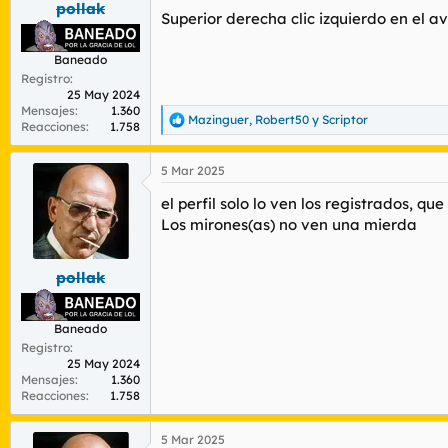
pollak
r
n
Superior derecha clic izquierdo en el avat
d
i
e
c
Baneado
l
i
t
o
Registro
25 May 2024
e
Mensajes
1.360
m
Mazinguer
,
Robert50
y
Scriptor
R
Reacciones
1.758
a
e
a
5 Mar 2025
c
c
el perfil solo lo ven los registrados, que 
i
o
Los mirones(as) no ven una mierda
n
e
s
pollak
:
Baneado
Registro
25 May 2024
Mensajes
1.360
Reacciones
1.758
5 Mar 2025