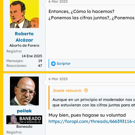
6 Mar 2025
c
c
Entonces, ¿Cómo lo hacemos?
i
o
¿Ponemos las cifras juntas?, ¿Ponemos l
n
e
s
Roberto
:
Alcázar
Aborto de Forero
Registro
14 Ene 2025
Mensajes
19
Scriptor
R
Reacciones
47
e
a
6 Mar 2025
c
c
i
Josele rebuznó:
o
n
Aunque en un principio el moderador nos dij
e
que estuvieran con las cifras juntas para a
s
pollak
:
Muy bien, pues hagase su voluntad
https://foropl.com/threads/666393116-a
Baneado
Registro