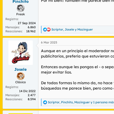
Por mi bien!! también me parece bien 
Pinchito
:
Freak
Registro
27 Sep 2024
Mensajes
6.860
Scriptor
,
Josele
y
Mazinguer
R
Reacciones
18.962
e
a
6 Mar 2025
c
c
Aunque en un principio el moderador no
i
o
publicitarios, prefería que estuvieran c
n
e
Entonces aunque les pongas el - o separ
s
Josele
mejor evitar líos.
:
Clásico
De todas formas lo mismo da, no hace fa
Registro
búsquedas me parece bien, pero como d
14 Dic 2022
Mensajes
2.477
Reacciones
8.594
Scriptor
,
Pinchito
,
Mazinguer
y 1 persona má
R
e
a