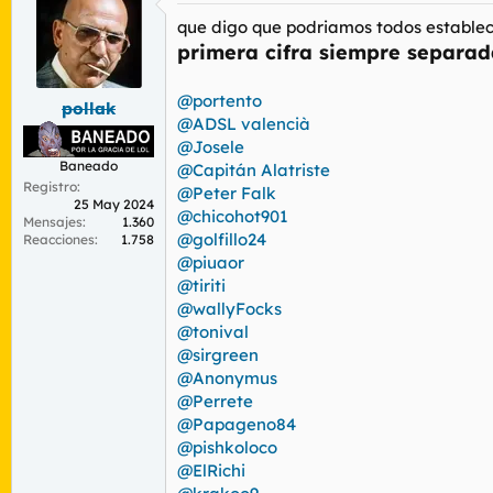
que digo que podriamos todos establec
primera cifra siempre separa
@portento
pollak
@ADSL valencià
@Josele
Baneado
@Capitán Alatriste
Registro
@Peter Falk
25 May 2024
@chicohot901
Mensajes
1.360
@golfillo24
Reacciones
1.758
@piuaor
@tiriti
@wallyFocks
@tonival
@sirgreen
@Anonymus
@Perrete
@Papageno84
@pishkoloco
@ElRichi