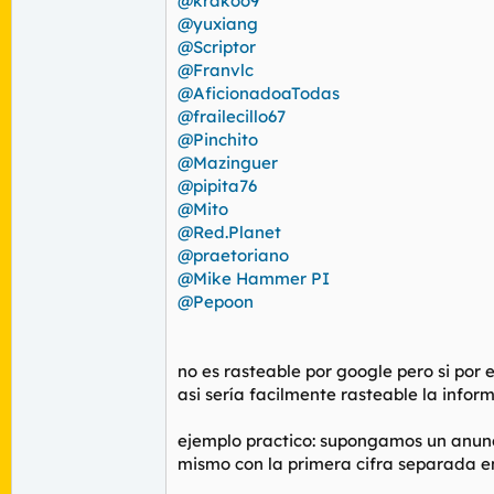
@krakoo9
@yuxiang
@Scriptor
@Franvlc
@AficionadoaTodas
@frailecillo67
@Pinchito
@Mazinguer
@pipita76
@Mito
@Red.Planet
@praetoriano
@Mike Hammer PI
@Pepoon
no es rasteable por google pero si por 
asi sería facilmente rasteable la info
ejemplo practico: supongamos un anunci
mismo con la primera cifra separada en 