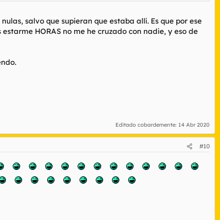
nulas, salvo que supieran que estaba allí. Es que por ese
ras estarme HORAS no me he cruzado con nadie, y eso de
endo.
Editado cobardemente:
14 Abr 2020
#10