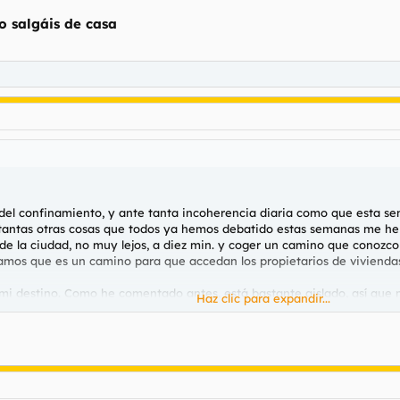
o salgáis de casa
el confinamiento, y ante tanta incoherencia diaria como que esta se
tantas otras cosas que todos ya hemos debatido estas semanas me he ar
e la ciudad, no muy lejos, a diez min. y coger un camino que conozco 
igamos que es un camino para que accedan los propietarios de vivienda
mi destino. Como he comentado antes, está bastante aislado, así que m
Haz clic para expandir...
 aparecido un coche de la guardia civil. No me he puesto farruco, ya s
comprobado que era mi primera vez y tras una reprimenda me han deja
 En un rincón tan apartado, nunca en mi vida había visto a alguien d
o he podido ni correr un ratito y me pillaran después. He empezado a re