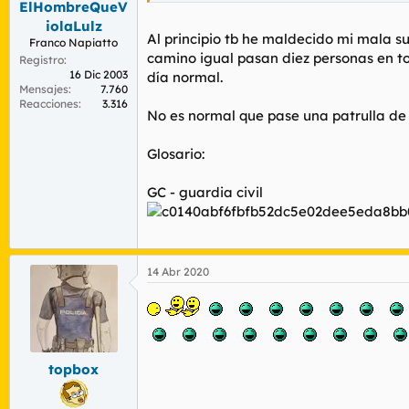
ElHombreQueV
iolaLulz
Al principio tb he maldecido mi mala su
Franco Napiatto
camino igual pasan diez personas en to
Registro
16 Dic 2003
día normal.
Mensajes
7.760
Reacciones
3.316
No es normal que pase una patrulla de 
Glosario:
GC - guardia civil
14 Abr 2020
topbox