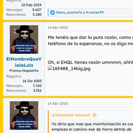
Registro
10 Feb 2019
Mensajes
5.607
tileno
,
pastorfe
y
Kramer99
R
Reacciones
5.180
e
a
14 Abr 2020
c
c
Me tenéis que dar la puta razón, como 
i
o
teléfono de la esperanza, no os digo m
n
e
s
ElHombreQueV
Oh, si EHQL tienes razón ummmm, ahh
:
iolaLulz
Franco Napiatto
Registro
16 Dic 2003
Mensajes
7.760
Reacciones
3.316
14 Abr 2020
urtikarianal rebuznó:
Yo diria que mas que monitorización es cue
empieza el camino ese de tierra detrás de 