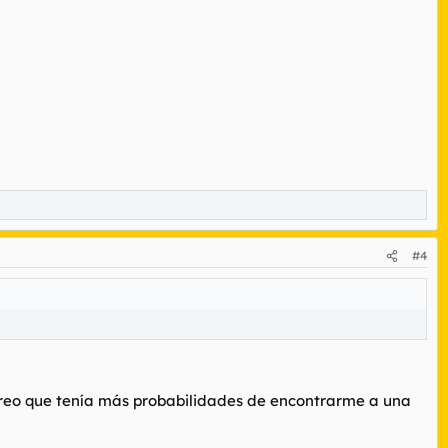
saba se topó con un coche de policía esperando. Un sitio aislado y
to si vais a salir, apagad todos los aparatos que tengáis que
#4
creo que tenía más probabilidades de encontrarme a una