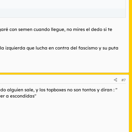
to si vais a salir, apagad todos los aparatos que tengáis que
garé con semen cuando llegue, no mires el dedo si te
la izquierda que lucha en contra del fascismo y su puta
#7
o alguien sale, y los topboxes no son tontos y diran : "
rer a escondidas"