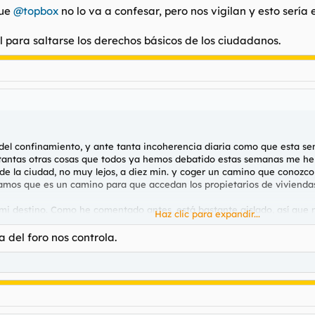
que
@topbox
no lo va a confesar, pero nos vigilan y esto sería
 para saltarse los derechos básicos de los ciudadanos.
el confinamiento, y ante tanta incoherencia diaria como que esta se
tantas otras cosas que todos ya hemos debatido estas semanas me he ar
e la ciudad, no muy lejos, a diez min. y coger un camino que conozco 
igamos que es un camino para que accedan los propietarios de vivienda
mi destino. Como he comentado antes, está bastante aislado, así que m
Haz clic para expandir...
 aparecido un coche de la guardia civil. No me he puesto farruco, ya s
comprobado que era mi primera vez y tras una reprimenda me han deja
a del foro nos controla.
 En un rincón tan apartado, nunca en mi vida había visto a alguien d
o he podido ni correr un ratito y me pillaran después. He empezado a re
e en las afueras, en un camino que suele ir el a correr mientras regre
lejos