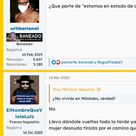
No es el primer caso. A otro colega que viv
¿Que parte de "estamos en estado de 
nunca había visto la policía ni pasar de de 
Mi conclusión,
nos vigilan a través del mó
emitan señales,
ya sea móvil, o navegador
urtikarianal
Baneado
Registro
10 Feb 2019
Mensajes
5.607
pastorfe
,
korando
y
RogueTrade27
R
Reacciones
5.180
e
a
14 Abr 2020
c
c
i
Troy Mcclure rebuznó:
o
n
¿No vivirás en Móstoles, verdad?
e
s
No
ElHombreQueV
:
iolaLulz
Llevo dándole vueltas toda la tarde y
Franco Napiatto
mujer desnuda tirada por el camino que
Registro
16 Dic 2003