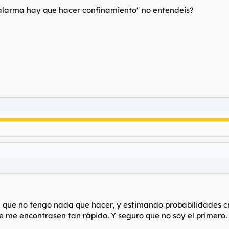
e en las afueras, en un camino que suele ir el a correr mientras regre
alarma hay que hacer confinamiento" no entendeis?
lejos
vil.
Detectan alguna señal que emite y saben donde estamos.
Por tan
 del coche.
a que no tengo nada que hacer, y estimando probabilidades 
 me encontrasen tan rápido. Y seguro que no soy el primero.