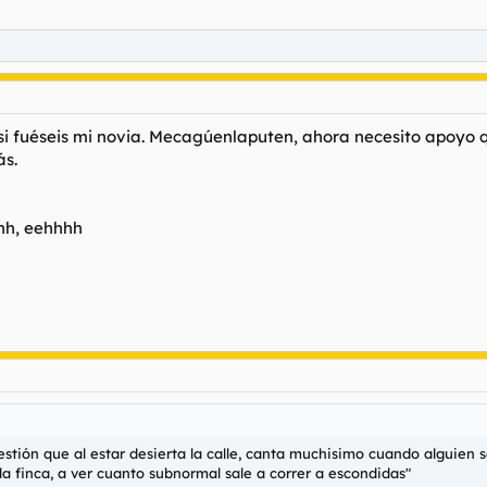
si fuéseis mi novia. Mecagúenlaputen, ahora necesito apoyo q
ás.
hh, eehhhh
stión que al estar desierta la calle, canta muchisimo cuando alguien s
la finca, a ver cuanto subnormal sale a correr a escondidas"