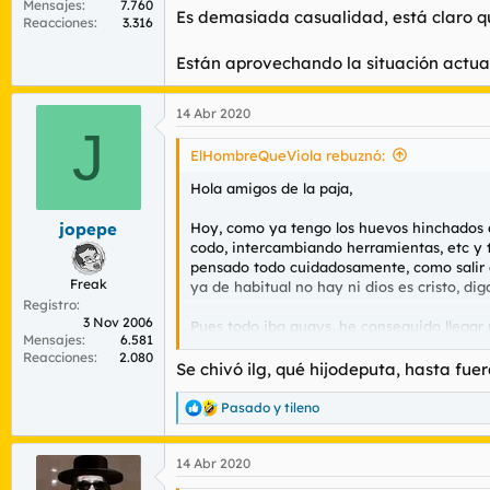
Mensajes
7.760
Es demasiada casualidad, está claro 
Reacciones
3.316
Están aprovechando la situación actual
14 Abr 2020
J
ElHombreQueViola rebuznó:
Hola amigos de la paja,
Hoy, como ya tengo los huevos hinchados d
jopepe
codo, intercambiando herramientas, etc y 
pensado todo cuidadosamente, como salir d
Freak
ya de habitual no hay ni dios es cristo, d
Registro
3 Nov 2006
Pues todo iba guays, he conseguido llegar 
Mensajes
6.581
sorpresa ha sido que tras cinco minutos ha
Reacciones
2.080
Me han cogido los datos, supongo que han 
Se chivó ilg, qué hijodeputa, hasta fuer
La cuestión es que he maldecido mi suerte.
Pasado
y
tileno
R
viviendas... No me lo podía creer, es que n
e
a
No es el primer caso. A otro colega que viv
14 Abr 2020
c
nunca había visto la policía ni pasar de de 
c