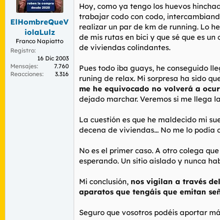
r
n
Hoy, como ya tengo los huevos hinchad
d
i
trabajar codo con codo, intercambiand
ElHombreQueV
e
c
realizar un par de km de running. Lo h
l
i
iolaLulz
de mis rutas en bici y que sé que es un
t
o
Franco Napiatto
de viviendas colindantes.
e
Registro
m
16 Dic 2003
a
Mensajes
7.760
Pues todo iba guays, he conseguido lle
Reacciones
3.316
runing de relax. Mi sorpresa ha sido qu
me he equivocado no volverá a ocur
dejado marchar. Veremos si me llega la
La cuestión es que he maldecido mi sue
decena de viviendas... No me lo podía c
No es el primer caso. A otro colega que
esperando. Un sitio aislado y nunca habí
Mi conclusión,
nos vigilan a través de
aparatos que tengáis que emitan señ
Seguro que vosotros podéis aportar má