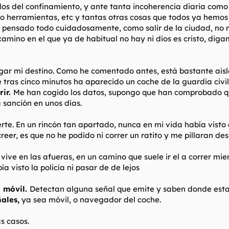
os del confinamiento, y ante tanta incoherencia diaria como
o herramientas, etc y tantas otras cosas que todos ya hemos
e pensado todo cuidadosamente, como salir de la ciudad, no m
 camino en el que ya de habitual no hay ni dios es cristo, di
gar mi destino. Como he comentado antes, está bastante aisl
e tras cinco minutos ha aparecido un coche de la guardia civi
rir.
Me han cogido los datos, supongo que han comprobado q
 sanción en unos días.
rte. En un rincón tan apartado, nunca en mi vida había visto 
reer, es que no he podido ni correr un ratito y me pillaran d
 vive en las afueras, en un camino que suele ir el a correr mi
a visto la policía ni pasar de de lejos
l móvil.
Detectan alguna señal que emite y saben donde est
ales,
ya sea móvil, o navegador del coche.
s casos.