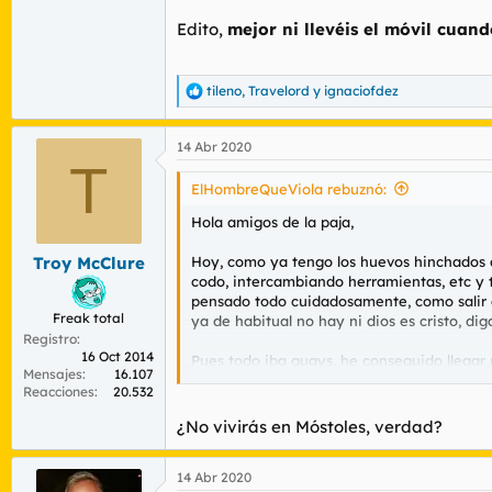
Edito,
mejor ni llevéis el móvil cuand
tileno
,
Travelord
y
ignaciofdez
R
e
a
14 Abr 2020
c
T
c
i
ElHombreQueViola rebuznó:
o
n
Hola amigos de la paja,
e
s
Hoy, como ya tengo los huevos hinchados d
Troy McClure
:
codo, intercambiando herramientas, etc y 
pensado todo cuidadosamente, como salir d
Freak total
ya de habitual no hay ni dios es cristo, d
Registro
16 Oct 2014
Pues todo iba guays, he conseguido llegar 
Mensajes
16.107
sorpresa ha sido que tras cinco minutos ha
Reacciones
20.532
Me han cogido los datos, supongo que han 
¿No vivirás en Móstoles, verdad?
La cuestión es que he maldecido mi suerte.
viviendas... No me lo podía creer, es que n
14 Abr 2020