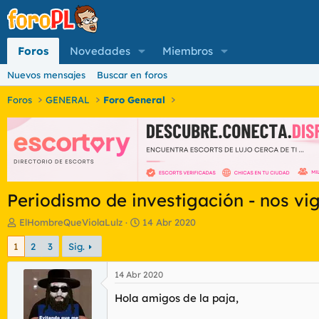
Foros
Novedades
Miembros
Nuevos mensajes
Buscar en foros
Foros
GENERAL
Foro General
Periodismo de investigación - nos vi
I
F
ElHombreQueViolaLulz
14 Abr 2020
n
e
1
2
3
Sig.
i
c
c
h
i
a
14 Abr 2020
a
d
Hola amigos de la paja,
d
e
o
i