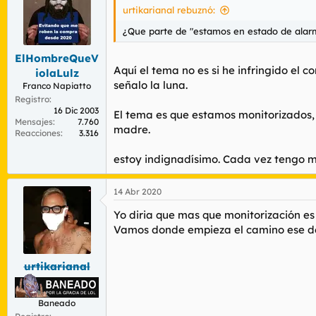
i
urtikarianal rebuznó:
o
Mi conclusión,
nos vigilan a través del mó
n
¿Que parte de "estamos en estado de alar
emitan señales,
ya sea móvil, o navegador
e
s
ElHombreQueV
Seguro que vosotros podéis aportar más ca
:
Aquí el tema no es si he infringido el
iolaLulz
señalo la luna.
Franco Napiatto
Registro
16 Dic 2003
El tema es que estamos monitorizados, 
Mensajes
7.760
madre.
Reacciones
3.316
estoy indignadísimo. Cada vez tengo 
14 Abr 2020
Yo diria que mas que monitorización es 
Vamos donde empieza el camino ese de t
urtikarianal
Baneado