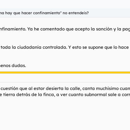
vil.
Detectan alguna señal que emite y saben donde estamos.
Por tan
ma hay que hacer confinamiento" no entendeis?
 del coche.
sos.
 confinamiento. Ya he comentado que acepto la sanción y la pa
toda la ciudadanía controlada. Y esto se supone que lo hace 
menos dudas.
cuestión que al estar desierta la calle, canta muchisimo cuand
ierra detrás de la finca, a ver cuanto subnormal sale a cor