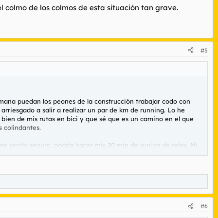
 el colmo de los colmos de esta situación tan grave.
#5
mana puedan los peones de la construcción trabajar codo con
riesgado a salir a realizar un par de km de running. Lo he
bien de mis rutas en bici y que sé que es un camino en el que
s colindantes.
e sentía seguro, podría hacer mis 20 min de runing de relax. Mi
abéis:
lo siento mucho, me he equivocado no volverá a ocurrir.
do marchar. Veremos si me llega la sanción en unos días.
e los cuerpos y seguridad del estado, con una decena de
alizar conjeturas.
saba se topó con un coche de policía esperando. Un sitio aislado y
#6