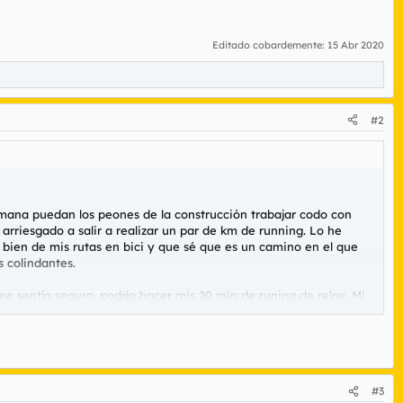
Editado cobardemente:
15 Abr 2020
#2
mana puedan los peones de la construcción trabajar codo con
riesgado a salir a realizar un par de km de running. Lo he
bien de mis rutas en bici y que sé que es un camino en el que
s colindantes.
e sentía seguro, podría hacer mis 20 min de runing de relax. Mi
abéis:
lo siento mucho, me he equivocado no volverá a ocurrir.
do marchar. Veremos si me llega la sanción en unos días.
e los cuerpos y seguridad del estado, con una decena de
alizar conjeturas.
#3