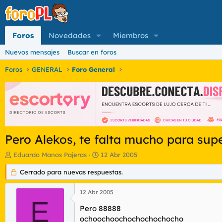
Foros
Novedades
Miembros
Nuevos mensajes
Buscar en foros
Foros
GENERAL
Foro General
Pero Alekos, te falta mucho para su
I
F
Eduardo Manos Pajeras
12 Abr 2005
n
e
i
Cerrado para nuevas respuestas.
c
c
h
i
a
12 Abr 2005
a
d
E
d
Pero 88888
e
o
i
ochoochoochochocho
chocho