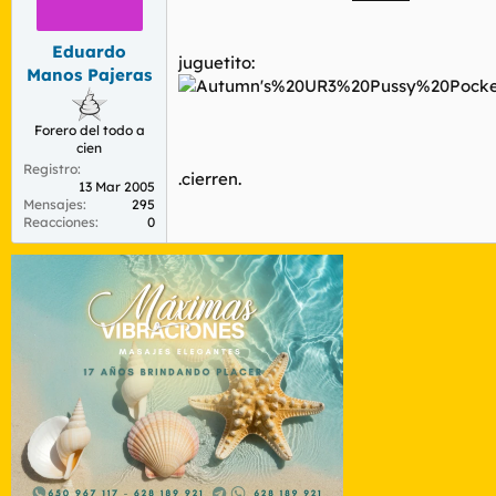
r
n
d
i
e
c
Eduardo
juguetito:
l
i
Manos Pajeras
t
o
e
m
Forero del todo a
a
cien
Registro
.cierren.
13 Mar 2005
Mensajes
295
Reacciones
0