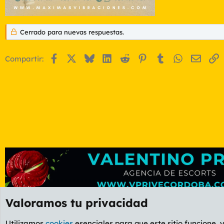
Cerrado para nuevas respuestas.
Facebook
X
Bluesky
LinkedIn
Reddit
Pinterest
Tumblr
WhatsApp
Email
E
Compartir:
Valoramos tu privacidad
Foros
GENERAL
Foro General
Utilizamos
cookies
esenciales para que este sitio funcione, 