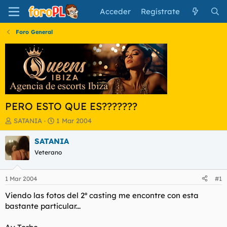
Acceder
Regístrate
Foro General
PERO ESTO QUE ES???????
I
F
SATANIA
1 Mar 2004
n
e
i
c
SATANIA
c
h
Veterano
i
a
a
d
d
e
1 Mar 2004
#1
o
i
r
n
Viendo las fotos del 2º casting me encontre con esta
d
i
bastante particular...
e
c
l
i