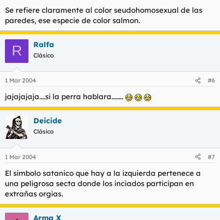
Se refiere claramente al color seudohomosexual de las
paredes, ese especie de color salmon.
Ralfa
R
Clásico
1 Mar 2004
#6
jajajajaja....si la perra hablara........
Deicide
Clásico
1 Mar 2004
#7
El simbolo satanico que hay a la izquierda pertenece a
una peligrosa secta donde los inciados participan en
extrañas orgias.
Arma X