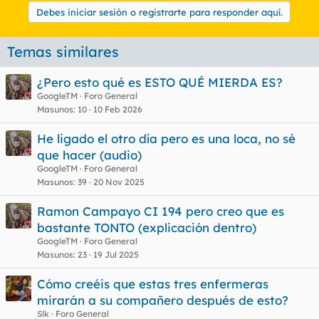
Debes iniciar sesión o registrarte para responder aquí.
Temas similares
¿Pero esto qué es ESTO QUÉ MIERDA ES?
GoogleTM
Foro General
Masunos
10
10 Feb 2026
He ligado el otro día pero es una loca, no sé
que hacer (audio)
GoogleTM
Foro General
Masunos
39
20 Nov 2025
Ramon Campayo CI 194 pero creo que es
bastante TONTO (explicación dentro)
GoogleTM
Foro General
Masunos
23
19 Jul 2025
Cómo creéis que estas tres enfermeras
mirarán a su compañero después de esto?
Slk
Foro General