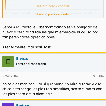
Ay Torbe....
Haz clic para expandir...
SATANIA
¿particular por que? ¿Por follar con
Ramona
al lado?
Haz clic para expandir...
¿Por poner un corazón rojo dibujado en la foto para tapar la
posible "identidad" de la mujer?
Señor Arquitecto, el Oberkommando se ve obligado de
Me llaman la atención sobremanera dos detalles de la foto:
nuevo a felicitar a tan insigne miembro de la causa por
tan perspicaces apreciaciones.
Ampliar (Click)
En la planta del pie izquierdo de la mujer hay algo, yo
Atentamente, Mariscal Josz.
supongo que podría ser pelo rubio de la peluca falsa que
lleva la mujer. Esto hace suponer que la calidad de la
Eivissa
peluca es mas bien mala... probablemente fue comprada
E
en una
tienda de 1 € de chinos
. ¿Fue comprado el
Forero del todo a cien
cuadro que aparece en la izquierda al mismo tiempo en
la tienda? :1
5 Mar 2004
El tatuaje que lleva inscrito la mujer podría echar por
#14
tierra el intento de... no ser descubierta por parte de
no se q es mas peculiar si q ramona no mire a torbe o q la
familiares. Me parece apreciar dos letras mayúsculas y
chica esta tenga los pies tan amarillos, acaso fumara con
una minúscula "R R m". ¿Serán las iniciales de su nombre
como deduce
Dr.Perry Mason
?
los pies? sera de la nicotina?
Badger