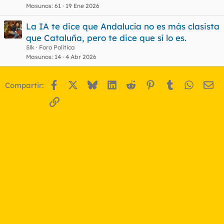
Masunos
61
19 Ene 2026
La IA te dice que Andalucía no es más clasista
que Cataluña, pero te dice que sí lo es.
Slk
Foro Política
Masunos
14
4 Abr 2026
Facebook
X
Bluesky
LinkedIn
Reddit
Pinterest
Tumblr
WhatsA
Em
Compartir:
Enlace