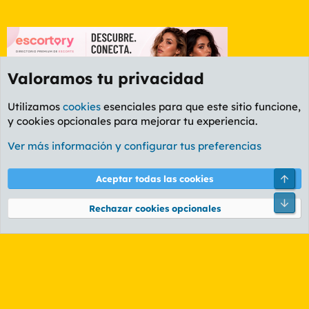
Valoramos tu privacidad
Utilizamos
cookies
esenciales para que este sitio funcione,
y cookies opcionales para mejorar tu experiencia.
Foro General
Ver más información y configurar tus preferencias
Cookies
PL OLDSTYLE AMARILLO
Cambiar fuente
Español (ES)
Arri
Aceptar todas las cookies
Contáctanos
Términos y reglas
Política de privacidad
Ayuda
R
Pie
S
Rechazar cookies opcionales
S
®
Community platform by XenForo
© 2010-2026 XenForo Ltd.