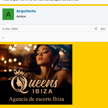
Arquitecto
A
Asiduo
6 Mar 2004
#21
..