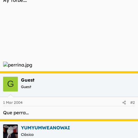
Ay Torbe....
t
o
e
m
a
Guest
G
Guest
1 Mar 2004
#2
Que perra...
YUMYUMWEANOWAI
Clásico