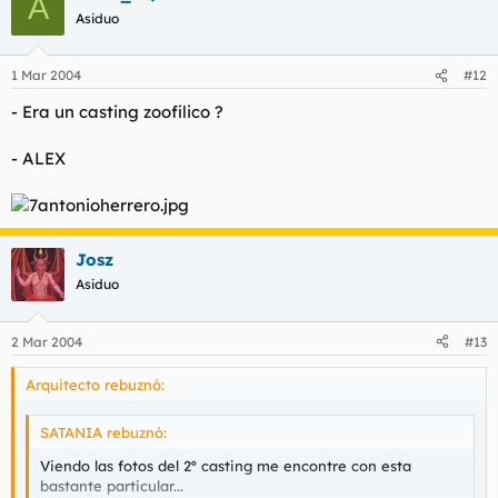
A
Asiduo
1 Mar 2004
#12
- Era un casting zoofilico ?
- ALEX
Josz
Asiduo
2 Mar 2004
#13
Arquitecto rebuznó:
SATANIA rebuznó:
Viendo las fotos del 2º casting me encontre con esta
bastante particular...