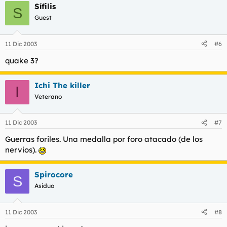
Sífilis
S
Guest
11 Dic 2003
#6
quake 3?
Ichi The killer
I
Veterano
11 Dic 2003
#7
Guerras foriles. Una medalla por foro atacado (de los
nervios).
Spirocore
S
Asiduo
11 Dic 2003
#8