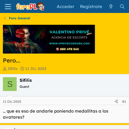
Acceder
Regístrate
Foro General
Pero...
I
F
Sífilis
11 Dic 2003
n
e
i
c
Sífilis
S
c
h
Guest
i
a
a
d
d
e
11 Dic 2003
#1
o
i
r
n
... que es eso de andarle poniendo medallitas a los
d
i
avatares?
e
c
l
i