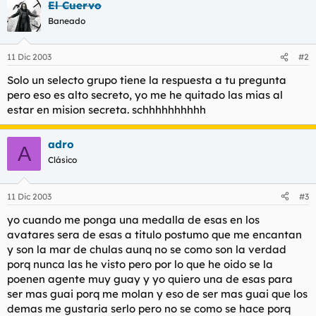
t
o
El Cuervo
e
Baneado
m
a
11 Dic 2003
#2
Solo un selecto grupo tiene la respuesta a tu pregunta
pero eso es alto secreto, yo me he quitado las mias al
estar en mision secreta. schhhhhhhhhh
adro
A
Clásico
11 Dic 2003
#3
yo cuando me ponga una medalla de esas en los
avatares sera de esas a titulo postumo que me encantan
y son la mar de chulas aunq no se como son la verdad
porq nunca las he visto pero por lo que he oido se la
poenen agente muy guay y yo quiero una de esas para
ser mas guai porq me molan y eso de ser mas guai que los
demas me gustaria serlo pero no se como se hace porq