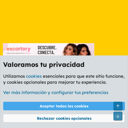
Valoramos tu privacidad
Utilizamos
cookies
esenciales para que este sitio funcione,
y cookies opcionales para mejorar tu experiencia.
Foro General
Ver más información y configurar tus preferencias
Cookies
PL OLDSTYLE AMARILLO
Cambiar fuente
Español (ES)
Arri
Aceptar todas las cookies
Contáctanos
Términos y reglas
Política de privacidad
Ayuda
R
Pie
S
Rechazar cookies opcionales
S
®
Community platform by XenForo
© 2010-2026 XenForo Ltd.