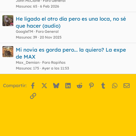
John McClane
Foro General
Masunos
65
6 Feb 2026
He ligado el otro día pero es una loca, no sé
que hacer (audio)
GoogleTM
Foro General
Masunos
39
20 Nov 2025
Mi novia es gorda pero... la quiero? La expe
de MAX
Max_Demian
Foro Rapiñas
Masunos
175
Ayer a las 11:53
Facebook
X
Bluesky
LinkedIn
Reddit
Pinterest
Tumblr
WhatsA
Em
Compartir:
Enlace