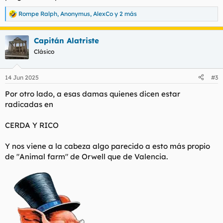
Rompe Ralph
,
Anonymus
,
AlexCo
y 2 más
R
e
a
Capitán Alatriste
c
c
Clásico
i
o
n
14 Jun 2025
#3
e
s
Por otro lado, a esas damas quienes dicen estar
:
radicadas en
CERDA Y RICO
Y nos viene a la cabeza algo parecido a esto más propio
de "Animal farm" de Orwell que de Valencia.