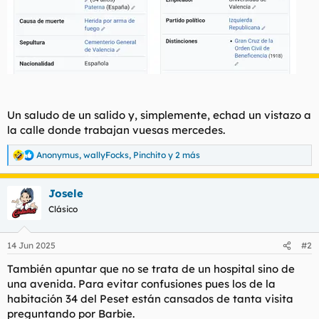
Un saludo de un salido y, simplemente, echad un vistazo a
la calle donde trabajan vuesas mercedes.
Anonymus
,
wallyFocks
,
Pinchito
y 2 más
R
e
a
Josele
c
c
Clásico
i
o
n
14 Jun 2025
#2
e
s
También apuntar que no se trata de un hospital sino de
:
una avenida. Para evitar confusiones pues los de la
habitación 34 del Peset están cansados de tanta visita
preguntando por Barbie.