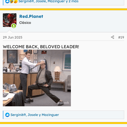
Sergini69
,
Josele
,
Mazinguer
y 2 más
R
e
a
Red.Planet
c
c
Clásico
i
o
n
29 Jun 2025
#19
e
s
WELCOME BACK, BELOVED LEADER!
:
Sergini69
,
Josele
y
Mazinguer
R
e
a