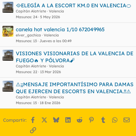
🥘ELEGÍA A LA ESCORT KM.0 EN VALENCIA🍊
Capitán Alatriste
Valencia
Masunos
24
5 May 2026
canela hot valencia 1/10 672049965
elver_gachica
Valencia
Masunos
13
Jueves a las 00:49
VISIONES VISIONARIAS DE LA VALENCIA DE
FUEGO🔥 Y PÓLVORA🧨
Capitán Alatriste
Valencia
Masunos
22
13 Mar 2026
⚠️¡¡MENSAJE IMPORTANTÍSIMO PARA DAMAS
QUE EJERCEN DE ESCORTS EN VALENCIA.!!⚠️
Capitán Alatriste
Valencia
Masunos
15
18 Ene 2026
Facebook
X
Bluesky
LinkedIn
Reddit
Pinterest
Tumblr
WhatsA
Em
Compartir:
Enlace