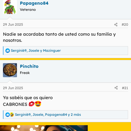
Papageno84
c
c
Veterano
i
o
n
29 Jun 2025
#20
e
s
Nadie se acordaba tanto de usted como su familia y
:
nosotros.
Sergini69
,
Josele
y
Mazinguer
R
e
a
Pinchito
c
c
Freak
i
o
n
29 Jun 2025
#21
e
s
Ya sabéis que os quiero
:
CABRONES
Sergini69
,
Josele
,
Papageno84
y 2 más
R
e
a
c