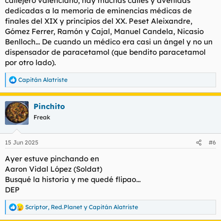
callejero valenciano, hay muchas calles y avenidas
dedicadas a la memoria de eminencias médicas de
finales del XIX y principios del XX. Peset Aleixandre,
Gómez Ferrer, Ramón y Cajal, Manuel Candela, Nicasio
Benlloch... De cuando un médico era casi un ángel y no un
dispensador de paracetamol (que bendito paracetamol
por otro lado).
Capitán Alatriste
R
e
a
Pinchito
c
c
Freak
i
o
n
15 Jun 2025
#6
e
s
Ayer estuve pinchando en
:
Aaron Vidal López (Soldat)
Busqué la historia y me quedé flipao...
DEP
Scriptor
,
Red.Planet
y
Capitán Alatriste
R
e