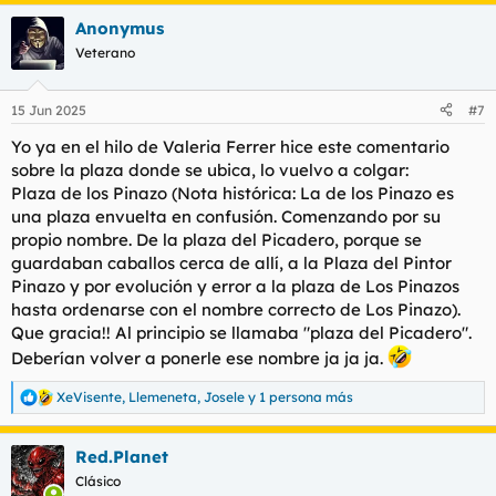
a
Anonymus
c
c
Veterano
i
o
n
15 Jun 2025
#7
e
s
Yo ya en el hilo de Valeria Ferrer hice este comentario
:
sobre la plaza donde se ubica, lo vuelvo a colgar:
Plaza de los Pinazo (Nota histórica: La de los Pinazo es
una plaza envuelta en confusión. Comenzando por su
propio nombre. De la plaza del Picadero, porque se
guardaban caballos cerca de allí, a la Plaza del Pintor
Pinazo y por evolución y error a la plaza de Los Pinazos
hasta ordenarse con el nombre correcto de Los Pinazo).
Que gracia!! Al principio se llamaba "plaza del Picadero".
Deberían volver a ponerle ese nombre ja ja ja.
XeVisente
,
Llemeneta
,
Josele
y 1 persona más
R
e
a
Red.Planet
c
c
Clásico
i