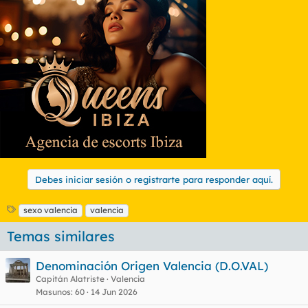
c
i
o
n
e
s
:
Debes iniciar sesión o registrarte para responder aquí.
E
sexo valencia
valencia
t
Temas similares
i
q
u
Denominación Origen Valencia (D.O.VAL)
e
Capitán Alatriste
Valencia
t
Masunos
60
14 Jun 2026
a
s