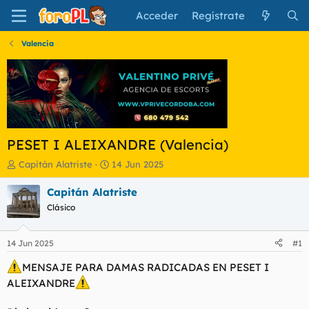
Acceder
Regístrate
Valencia
PESET I ALEIXANDRE (Valencia)
I
F
Capitán Alatriste
14 Jun 2025
n
e
i
c
Capitán Alatriste
c
h
Clásico
i
a
a
d
d
e
14 Jun 2025
#1
o
i
r
n
MENSAJE PARA DAMAS RADICADAS EN PESET I
d
i
ALEIXANDRE
e
c
l
i