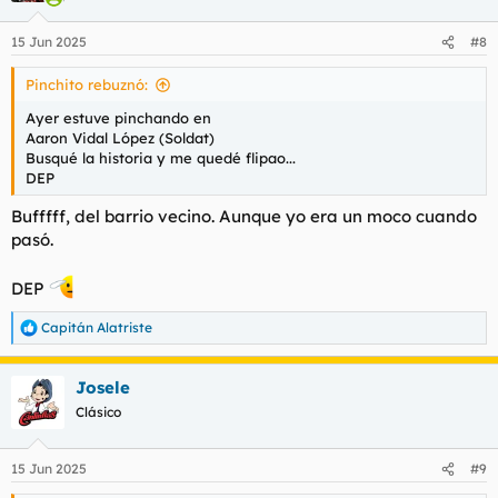
o
n
15 Jun 2025
#8
e
s
Pinchito rebuznó:
:
Ayer estuve pinchando en
Aaron Vidal López (Soldat)
Busqué la historia y me quedé flipao...
DEP
Bufffff, del barrio vecino. Aunque yo era un moco cuando
pasó.
DEP
Capitán Alatriste
R
e
a
Josele
c
c
Clásico
i
o
n
15 Jun 2025
#9
e
s