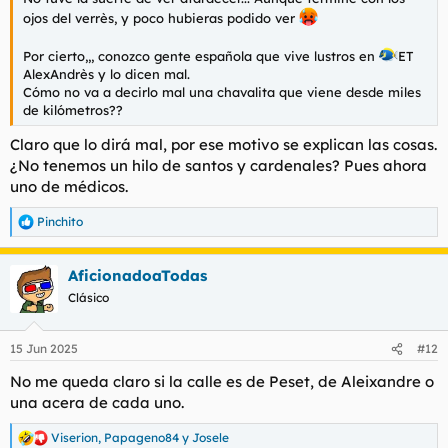
ojos del verrès, y poco hubieras podido ver
Por cierto,,, conozco gente española que vive lustros en
ET
AlexAndrès y lo dicen mal.
Cómo no va a decirlo mal una chavalita que viene desde miles
de kilómetros??
Claro que lo dirá mal, por ese motivo se explican las cosas.
¿No tenemos un hilo de santos y cardenales? Pues ahora
uno de médicos.
Pinchito
R
e
a
AficionadoaTodas
c
c
Clásico
i
o
n
15 Jun 2025
#12
e
s
No me queda claro si la calle es de Peset, de Aleixandre o
:
una acera de cada uno.
Viserion
,
Papageno84
y
Josele
R