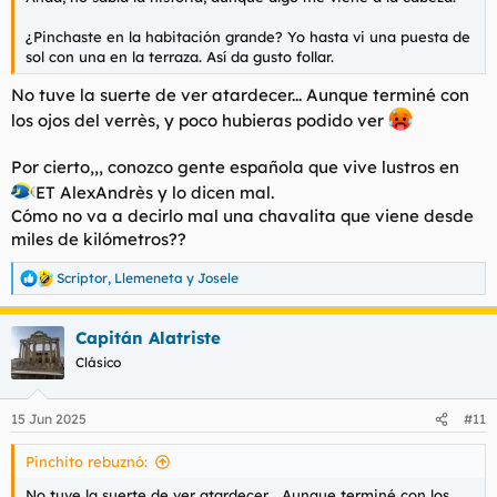
¿Pinchaste en la habitación grande? Yo hasta vi una puesta de
sol con una en la terraza. Así da gusto follar.
No tuve la suerte de ver atardecer... Aunque terminé con
los ojos del verrès, y poco hubieras podido ver
Por cierto,,, conozco gente española que vive lustros en
ET AlexAndrès y lo dicen mal.
Cómo no va a decirlo mal una chavalita que viene desde
miles de kilómetros??
Scriptor
,
Llemeneta
y
Josele
R
e
a
Capitán Alatriste
c
c
Clásico
i
o
n
15 Jun 2025
#11
e
s
Pinchito rebuznó:
:
No tuve la suerte de ver atardecer... Aunque terminé con los