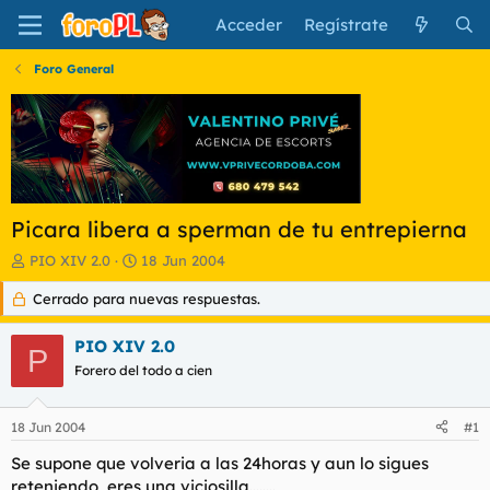
Acceder
Regístrate
Foro General
Picara libera a sperman de tu entrepierna
I
F
PIO XIV 2.0
18 Jun 2004
n
e
Cerrado para nuevas respuestas.
i
c
c
h
i
a
PIO XIV 2.0
P
a
d
Forero del todo a cien
d
e
o
i
r
n
18 Jun 2004
#1
d
i
e
c
Se supone que volveria a las 24horas y aun lo sigues
l
i
reteniendo, eres una viciosilla........