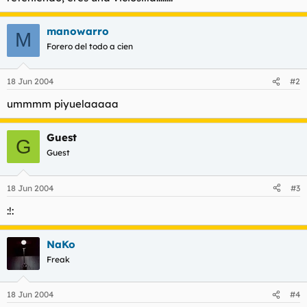
t
o
e
m
manowarro
M
a
Forero del todo a cien
18 Jun 2004
#2
ummmm piyuelaaaaa
Guest
G
Guest
18 Jun 2004
#3
:!:
NaKo
Freak
18 Jun 2004
#4