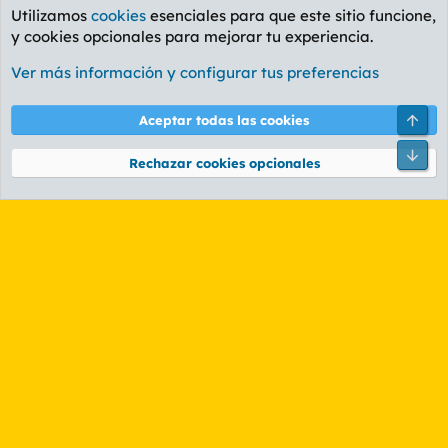
Utilizamos
cookies
esenciales para que este sitio funcione,
y cookies opcionales para mejorar tu experiencia.
Foro General
Ver más información y configurar tus preferencias
Cookies
PL OLDSTYLE AMARILLO
Cambiar fuente
Español (ES)
Arri
Aceptar todas las cookies
Contáctanos
Términos y reglas
Política de privacidad
Ayuda
R
Pie
S
Rechazar cookies opcionales
S
®
Community platform by XenForo
© 2010-2026 XenForo Ltd.