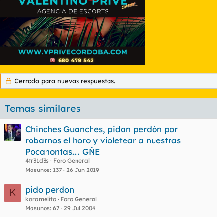
Cerrado para nuevas respuestas.
Temas similares
Chinches Guanches, pidan perdón por
robarnos el horo y violetear a nuestras
Pocahontas.... GÑE
4tr31d3s
Foro General
Masunos
137
26 Jun 2019
pido perdon
K
karamelito
Foro General
Masunos
67
29 Jul 2004