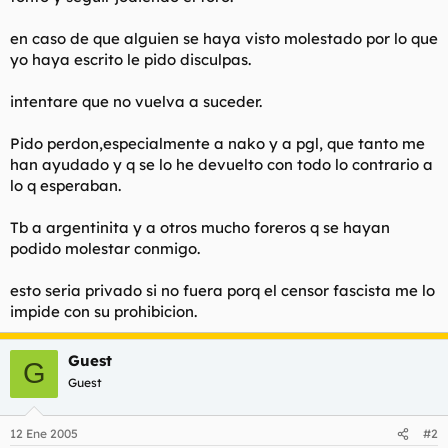
t
o
e
en caso de que alguien se haya visto molestado por lo que
m
yo haya escrito le pido disculpas.
a
intentare que no vuelva a suceder.
Pido perdon,especialmente a nako y a pgl, que tanto me
han ayudado y q se lo he devuelto con todo lo contrario a
lo q esperaban.
Tb a argentinita y a otros mucho foreros q se hayan
podido molestar conmigo.
esto seria privado si no fuera porq el censor fascista me lo
impide con su prohibicion.
Guest
G
Guest
12 Ene 2005
#2