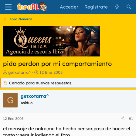
Acceder
Regístrate
Foro General
pido perdon por mi comportamiento
I
F
getxotarra^
12 Ene 2005
n
e
Cerrado para nuevas respuestas.
i
c
c
h
i
a
getxotarra^
G
a
d
Asiduo
d
e
o
i
r
n
12 Ene 2005
#1
d
i
e
c
el mensaje de nako,me ha hecho pensar,paso de hacer el
l
i
tonto y seguir jodiendo el foro.