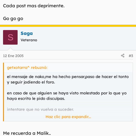
Cada post mas deprimente.
Go go go
Saga
S
Veterano
12 Ene 2005
#3
getxotarra^ rebuznó:
el mensaje de nako,me ha hecho pensar,paso de hacer el tonto
y seguir jodiendo el foro.
en caso de que alguien se haya visto molestado por lo que yo
haya escrito le pido disculpas.
intentare que no vuelva a suceder.
Haz clic para expandir...
Pido perdon,especialmente a nako y a pgl, que tanto me han
ayudado y q se lo he devuelto con todo lo contrario a lo q
esperaban.
Me recuerda a Malik..