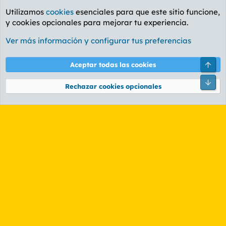
Utilizamos
cookies
esenciales para que este sitio funcione,
y cookies opcionales para mejorar tu experiencia.
Foro General
Ver más información y configurar tus preferencias
Cookies
PL OLDSTYLE AMARILLO
Cambiar fuente
Español (ES)
Arri
Aceptar todas las cookies
Contáctanos
Términos y reglas
Política de privacidad
Ayuda
R
Pie
S
Rechazar cookies opcionales
S
®
Community platform by XenForo
© 2010-2026 XenForo Ltd.