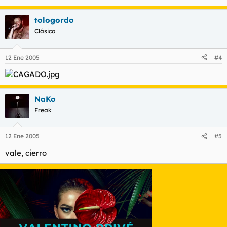
Tb a argentinita y a otros mucho foreros q se hayan podido
molestar conmigo.
tologordo
Clásico
esto seria privado si no fuera porq el censor fascista me lo
impide con su prohibicion.
12 Ene 2005
#4
NaKo
Freak
12 Ene 2005
#5
vale, cierro