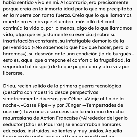
había sentido viva en mí. Al contrario, era precisamente
porque creía en la inmortalidad por lo que me precipitaba
en la muerte con tanta fuerza. Creía que lo que llamamos
muerte no es más que el umbral más allá del cual
continúa la vida o, por lo menos, algo de lo que llamamos
vida, algo que es justamente su esencia») sobre su
insatisfacción constante, su infatigable demonio de la
perversidad («No sabemos lo que hay que hacer, pero lo
haremos»), su desazón ante una condición (la de burgués -
esto es, aquel que antepone el confort a la frugalidad, la
seguridad al riesgo-) de la que pugna una y otra vez por
liberarse.
Drieu, recién salido de la primera guerra tecnológica
(descrita con maestría desde perspectivas
simétricamente diversas por Céline -«Viaje al fin de la
noche», «Casse Pipe»- y por Jünger -«Tempestades de
acero»-), tuvo unos escarceos con la extrema derecha
maurrasiana de Action Francaise («Alrededor del genio
seductor [Charles Maurras] se encontraban hombres
educados, instruidos, valientes y muy unidos. Aquella