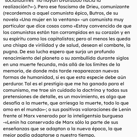
"socializantes" no hayan avanzado hacia la
realización?»-). Pero ese fascismo de Drieu, comunizante
(recordemos a aquel comunista épico, Butros, de su
novela «Una mujer en la ventana» -un comunista muy
particular que dice cosas como «Estoy convencido de que
los comunistas están tan corrompidos en su corazón y en
su espíritu como los capitalistas; pero al menos les queda
una chispa de virilidad y de salud, desean el combate, la
pugna. De esa lucha espero que surja un profundo
renacimiento del planeta o su zambullida durante siglos
en una muerte fecunda, más allá de los límites de la
memoria, de donde más tarde reaparezcan nuevas
formas de humanidad, si es que esta especie debe aún
perdurar. Tal es el prestigio que me ha ganado para el
comunismo, me trae sin cuidado la doctrina y todas sus
pretensiones de detalle, es un movimiento, es algo que
desafía a la muerte, que arriesga la muerte, todo lo que
amo en el mundo»-; o sus positivas valoraciones de Lenin
frente al Marx venerado por la inteligentsia burguesa
-«Lenin ha conservado de Marx sólo la parte de sus
enseñanzas que se adaptan a la nueva época, la que
mejor podía adaptarse a nuestro tiempo,