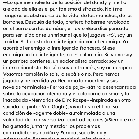
-«Lo que me molesta de la posición del dandy y me ha
alejado de ella es el puritanismo disfrazado. Noli me
tangere: es abstraerse de la vida, de las manchas, de los
borrones. Después de todo, prefiero haberme revolcado
en el barro con los demás»-, el texto «Exordio» pensado
para ser leído ante un tribunal que lo juzgase -«Sí, soy un
traidor. Sí, he estado en inteligencia con el enemigo. Yo
aporté al enemigo la inteligencia francesa. Si ese
enemigo no fue inteligente, no es culpa mía. Sí, yo no soy
un patriota corriente, un nacionalista cerrado: soy un
internacionalista. No sólo soy un francés, soy un europeo.
Vosotros también lo sois, lo sepáis o no. Pero hemos
jugado y he perdido yo. Reclamo la muerte»- y sus
novelas terminales «Perros de paja» -sátira desencantada
sobre la ocupación alemana y el colaboracionismo- y la
inacabada «Memorias de Dirk Raspe» -inspirada en otro
suicida, el pintor Van Gogh-), vivió hasta el final su
condición de «agente doble» autoinmolado a una
voluntad de transversalizar contradicciones («Siempre me
ha gustado juntar y mezclar los problemas
contradictorios: nación y Europa, socialismo y