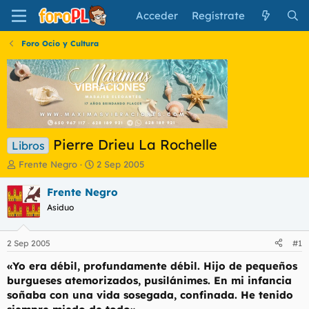
Acceder
Regístrate
Foro Ocio y Cultura
Pierre Drieu La Rochelle
Libros
I
F
Frente Negro
2 Sep 2005
n
e
i
c
Frente Negro
c
h
Asiduo
i
a
a
d
d
e
2 Sep 2005
#1
o
i
r
n
«Yo era débil, profundamente débil. Hijo de pequeños
d
i
burgueses atemorizados, pusilánimes. En mi infancia
e
c
soñaba con una vida sosegada, confinada. He tenido
l
i