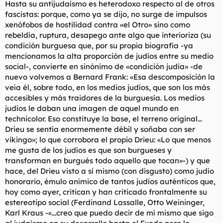
Hasta su antijudaísmo es heterodoxo respecto al de otros
fascistas: porque, como ya se dijo, no surge de impulsos
xenófobos de hostilidad contra «el Otro» sino como
rebeldía, ruptura, desapego ante algo que interioriza (su
condición burguesa que, por su propia biografía -ya
mencionamos la alta proporción de judíos entre su medio
social-, convierte en sinónimo de «condición judía» -de
nuevo volvemos a Bernard Frank: «Esa descomposición la
veía él, sobre todo, en los medios judíos, que son los más
accesibles y más traidores de la burguesía. Los medios
judíos le daban una imagen de aquel mundo en
technicolor. Eso constituye la base, el terreno original...
Drieu se sentía enormemente débil y soñaba con ser
vikingo»; lo que corrobora el propio Drieu: «Lo que menos
me gusta de los judíos es que son burgueses y
transforman en burgués todo aquello que tocan»-) y que
hace, del Drieu visto a sí mismo (con disgusto) como judío
honorario, émulo anímico de tantos judíos auténticos que,
hoy como ayer, critican y han criticado frontalmente su
estereotipo social (Ferdinand Lassalle, Otto Weininger,
Karl Kraus -«...creo que puedo decir de mí mismo que sigo