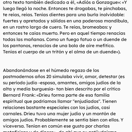
otro texto también dedicado a él, «Adiós a Gonzague»: «Y
luego llegó la noche. Entonces te drogabas, te pinchabas,
te reías, reías. Tenías dientes para una burla inolvidable:
fuertes y apretados y sólidos en una poderosa mandíbula,
en un rostro largo de cuero. Te reías, bromeabas: y
entonces te caías muerto. Pero en aquel tiempo renacías
todas las mañanas. Como un fuego fatuo o un duende de
los pantanos, renacías de una bola de aire mefítico.
Tenías el cuerpo de un tritón y el alma de un duende»).
Abandonándose en el húmedo regazo de los
postmodernos años 20 simulaba vivir, amar, detestar (es
su período judío -esposa, amantes, amigos judíos de la
alta y media burguesía- tan bien descrito por el crítico
Bernard Frank: «Drieu forma parte de esa familia
espiritual que podríamos llamar "enjudiados". Tienen
relaciones bastante especiales con los judíos, casi
carnales. Drieu tuvo una mujer judía y un montón de
amigos judíos. Probablemente se sentía bien con ellos. Y
viceversa. Tenían en común ese gusto por charlas