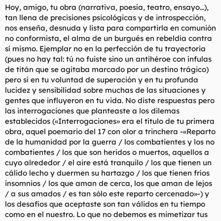
Hoy, amigo, tu obra (narrativa, poesía, teatro, ensayo...),
tan llena de precisiones psicológicas y de introspección,
nos enseña, desnuda y lista para compartirla en comunión
no conformista, el alma de un burgués en rebeldía contra
sí mismo. Ejemplar no en la perfección de tu trayectoria
(pues no hay tal: tú no fuiste sino un antihéroe con ínfulas
de titán que se agitaba marcado por un destino trágico)
pero sí en tu voluntad de superación y en tu profunda
lucidez y sensibilidad sobre muchas de las situaciones y
gentes que influyeron en tu vida. No diste respuestas pero
las interrogaciones que planteaste a los dilemas
establecidos («Interrogaciones» era el título de tu primera
obra, aquel poemario del 17 con olor a trinchera -«Reparto
de la humanidad por la guerra / los combatientes y los no
combatientes / los que son heridos o muertos, aquellos a
cuyo alrededor / el aire está tranquilo / los que tienen un
cálido lecho y duermen su hartazgo / los que tienen fríos
insomnios / los que aman de cerca, los que aman de lejos
/ a sus amados / es tan sólo este reparto cercenado»-) y
los desafíos que aceptaste son tan válidos en tu tiempo
como en el nuestro. Lo que no debemos es mimetizar tus