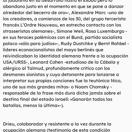
al judaísmo en su desarrollo hasta el Exodo pero lo
abandono justo en el momento en que se pone a danzar
alrededor del becerro de oro»-, Alexandre Marc -uno de
los creadores, a comienzos de los 30, del grupo tercerista
francés L’Ordre Nouveau, en estrecho contacto con los
strasseristas alemanes-, Simone Weil, Rosa Luxemburgo -
en sus feroces polémicas con el Bund, partido socialista
polaco «sólo para judíos»-, Rudy Dustchke y Bernt Rahbel -
líderes econacionalistas del mayo berlinés que
reivindicaban la identidad alemana frente a la ocupación
USA/URSS-, Leonard Cohen -estudioso de la Cábala y
alérgico al Talmud, profundamente crítico con los
desmanes sionistas y cuyo detonante para lanzarse a
interpretar sus propias canciones fue la teutónica Nico,
uno de sus más grandes mitos- o Noam Chomsky -
responsable de la frase más dura dicha jamás sobre el
destino final del estado israelí: «Ganarán todas las
batallas, menos la última»-).
Drieu, colaborador y resistente a la vez durante la
ocupación alemana (testimonio de esta condición