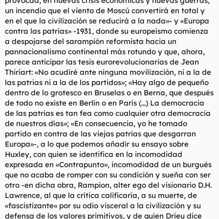
provocad, en nuevas crisis económicas y nuevas guerras,
un incendio que el viento de Moscú convertirá en total y
en el que la civilización se reducirá a la nada»- y «Europa
contra las patrias» -1931, donde su europeísmo comienza
a despojarse del sarampión reformista hacia un
pannacionalismo continental más rotundo y que, ahora,
parece anticipar las tesis eurorevolucionarias de Jean
Thiriart: «No acudiré ante ninguna movilización, ni a la de
las patrias ni a la de los partidos»; «Hay algo de pequeño
dentro de lo grotesco en Bruselas o en Berna, que después
de todo no existe en Berlín o en París (...) La democracia
de las patrias es tan fea como cualquier otra democracia
de nuestros días»; «En consecuencia, yo he tomado
partido en contra de las viejas patrias que desgarran
Europa»-, a lo que podemos añadir su ensayo sobre
Huxley, con quien se identifica en la incomodidad
expresada en «Contrapunto», incomodidad de un burgués
que no acaba de romper con su condición y sueña con ser
otro -en dicha obra, Rampion, alter ego del visionario D.H.
Lawrence, al que la crítica calificaría, a su muerte, de
«fascistizante» por su odio visceral a la civilización y su
defensa de los valores primitivos, y de quien Drieu dice