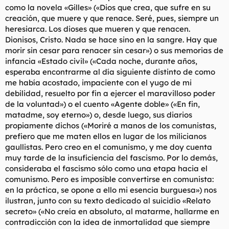
como la novela «Gilles» («Dios que crea, que sufre en su
creación, que muere y que renace. Seré, pues, siempre un
heresiarca. Los dioses que mueren y que renacen.
Dionisos, Cristo. Nada se hace sino en la sangre. Hay que
morir sin cesar para renacer sin cesar») o sus memorias de
infancia «Estado civil» («Cada noche, durante años,
esperaba encontrarme al día siguiente distinto de como
me había acostado, impaciente con el yugo de mi
debilidad, resuelto por fin a ejercer el maravilloso poder
de la voluntad») o el cuento «Agente doble» («En fin,
matadme, soy eterno») o, desde luego, sus diarios
propiamente dichos («Moriré a manos de los comunistas,
prefiero que me maten ellos en lugar de los milicianos
gaullistas. Pero creo en el comunismo, y me doy cuenta
muy tarde de la insuficiencia del fascismo. Por lo demás,
consideraba el fascismo sólo como una etapa hacia el
comunismo. Pero es imposible convertirse en comunista:
en la práctica, se opone a ello mi esencia burguesa») nos
ilustran, junto con su texto dedicado al suicidio «Relato
secreto» («No creía en absoluto, al matarme, hallarme en
contradicción con la idea de inmortalidad que siempre