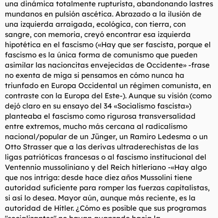
una dinámica totalmente rupturista, abandonando lastres
mundanos en pulsión ascética. Abrazado a la ilusión de
una izquierda arraigada, ecológica, con tierra, con
sangre, con memoria, creyó encontrar esa izquierda
hipotética en el fascismo («Hay que ser fascista, porque el
fascismo es la única forma de comunismo que pueden
asimilar las nacioncitas envejecidas de Occidente» -frase
no exenta de miga si pensamos en cómo nunca ha
triunfado en Europa Occidental un régimen comunista, en
contraste con la Europa del Este-). Aunque su visión (como
dejó claro en su ensayo del 34 «Socialismo fascista»)
planteaba el fascismo como rigurosa transversalidad
entre extremos, mucho más cercana al radicalismo
nacional/popular de un Jünger, un Ramiro Ledesma o un
Otto Strasser que a las derivas ultraderechistas de las
ligas patrióticas francesas o al fascismo institucional del
Ventennio mussoliniano y del Reich hitleriano -«Hay algo
que nos intriga: desde hace diez años Mussolini tiene
autoridad suficiente para romper las fuerzas capitalistas,
si así lo desea. Mayor aún, aunque más reciente, es la
autoridad de Hitler. ¿Cómo es posible que sus programas