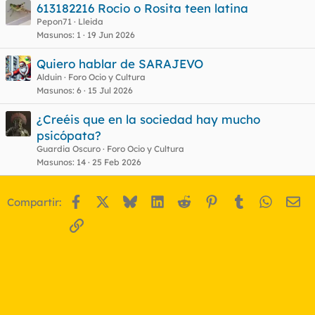
613182216 Rocio o Rosita teen latina
Pepon71
Lleida
Masunos
1
19 Jun 2026
Quiero hablar de SARAJEVO
Alduin
Foro Ocio y Cultura
Masunos
6
15 Jul 2026
¿Creéis que en la sociedad hay mucho
psicópata?
Guardia Oscuro
Foro Ocio y Cultura
Masunos
14
25 Feb 2026
Facebook
X
Bluesky
LinkedIn
Reddit
Pinterest
Tumblr
WhatsA
Em
Compartir:
Enlace