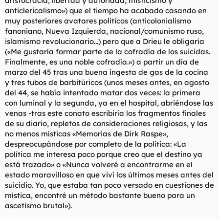
aristocracia, libertad y autoridad, misticismo y
anticlericalismo») que el tiempo ha acabado casando en
muy posteriores avatares políticos (anticolonialismo
fanoniano, Nueva Izquierda, nacional/comunismo ruso,
islamismo revolucionario...) pero que a Drieu le obligaría
(«Me gustaría formar parte de la cofradía de los suicidas.
Finalmente, es una noble cofradía.») a partir un día de
marzo del 45 tras una buena ingesta de gas de la cocina
y tres tubos de barbitúricos (unos meses antes, en agosto
del 44, se había intentado matar dos veces: la primera
con luminal y la segunda, ya en el hospital, abriéndose las
venas -tras este conato escribiría los fragmentos finales
de su diario, repletos de consideraciones religiosas, y las
no menos místicas «Memorias de Dirk Raspe»,
despreocupándose por completo de la política: «La
política me interesa poco porque creo que el destino ya
está trazado» o «Nunca volveré a encontrarme en el
estado maravilloso en que viví los últimos meses antes del
suicidio. Yo, que estaba tan poco versado en cuestiones de
mística, encontré un método bastante bueno para un
ascetismo brutal»).