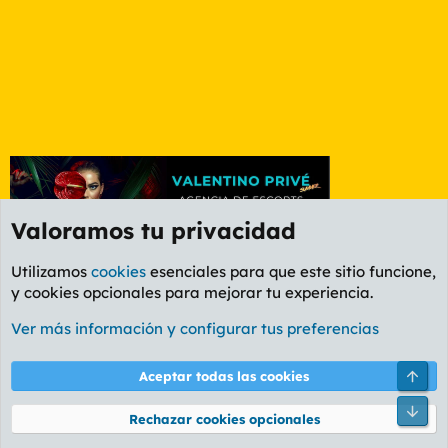
Valoramos tu privacidad
Utilizamos
cookies
esenciales para que este sitio funcione,
y cookies opcionales para mejorar tu experiencia.
Foro Ocio y Cultura
Ver más información y configurar tus preferencias
Cookies
PL OLDSTYLE AMARILLO
Cambiar fuente
Español (ES)
Arri
Aceptar todas las cookies
Contáctanos
Términos y reglas
Política de privacidad
Ayuda
R
Pie
S
Rechazar cookies opcionales
S
®
Community platform by XenForo
© 2010-2026 XenForo Ltd.