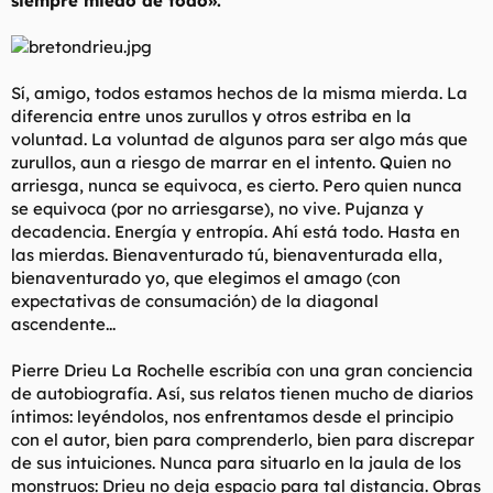
siempre miedo de todo».
t
o
e
m
a
Sí, amigo, todos estamos hechos de la misma mierda. La
diferencia entre unos zurullos y otros estriba en la
voluntad. La voluntad de algunos para ser algo más que
zurullos, aun a riesgo de marrar en el intento. Quien no
arriesga, nunca se equivoca, es cierto. Pero quien nunca
se equivoca (por no arriesgarse), no vive. Pujanza y
decadencia. Energía y entropía. Ahí está todo. Hasta en
las mierdas. Bienaventurado tú, bienaventurada ella,
bienaventurado yo, que elegimos el amago (con
expectativas de consumación) de la diagonal
ascendente...
Pierre Drieu La Rochelle escribía con una gran conciencia
de autobiografía. Así, sus relatos tienen mucho de diarios
íntimos: leyéndolos, nos enfrentamos desde el principio
con el autor, bien para comprenderlo, bien para discrepar
de sus intuiciones. Nunca para situarlo en la jaula de los
monstruos: Drieu no deja espacio para tal distancia. Obras