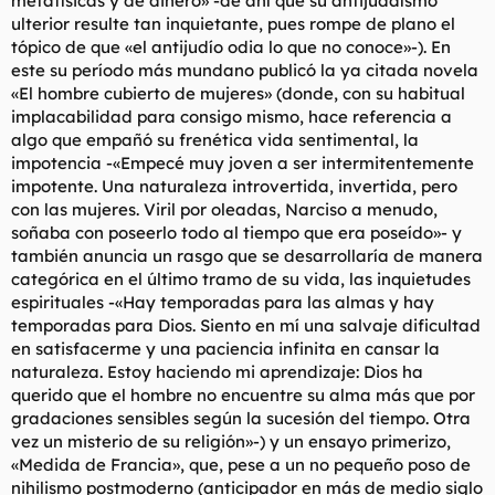
metafísicas y de dinero» -de ahí que su antijudaísmo
ulterior resulte tan inquietante, pues rompe de plano el
tópico de que «el antijudío odia lo que no conoce»-). En
este su período más mundano publicó la ya citada novela
«El hombre cubierto de mujeres» (donde, con su habitual
implacabilidad para consigo mismo, hace referencia a
algo que empañó su frenética vida sentimental, la
impotencia -«Empecé muy joven a ser intermitentemente
impotente. Una naturaleza introvertida, invertida, pero
con las mujeres. Viril por oleadas, Narciso a menudo,
soñaba con poseerlo todo al tiempo que era poseído»- y
también anuncia un rasgo que se desarrollaría de manera
categórica en el último tramo de su vida, las inquietudes
espirituales -«Hay temporadas para las almas y hay
temporadas para Dios. Siento en mí una salvaje dificultad
en satisfacerme y una paciencia infinita en cansar la
naturaleza. Estoy haciendo mi aprendizaje: Dios ha
querido que el hombre no encuentre su alma más que por
gradaciones sensibles según la sucesión del tiempo. Otra
vez un misterio de su religión»-) y un ensayo primerizo,
«Medida de Francia», que, pese a un no pequeño poso de
nihilismo postmoderno (anticipador en más de medio siglo