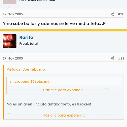
17 Nov 2005
#20
Y no sabe bailar y ademas se le ve media teta.. :P
Rarito
Freak total
17 Nov 2005
#21
Pistolas_Joe rebuznó:
micropene II rebuznó:
y el tuyo, mira que juntar a jesus hitler y a um alien
Haz clic para expandir...
No es un alien, incluto anfabarbeto, es Kraken!
PD: alguien que rule de mitologia antigua pues yo aparte del
Haz clic para expandir...
nombre no se mas. 8P