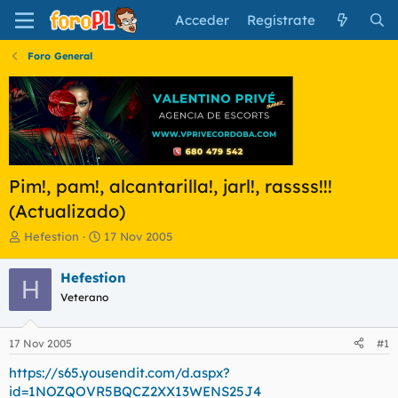
Acceder
Regístrate
Foro General
Pim!, pam!, alcantarilla!, jarl!, rassss!!!
(Actualizado)
I
F
Hefestion
17 Nov 2005
n
e
i
c
Hefestion
H
c
h
Veterano
i
a
a
d
d
e
17 Nov 2005
#1
o
i
r
n
https://s65.yousendit.com/d.aspx?
d
i
id=1NOZQOVR5BQCZ2XX13WENS25J4
e
c