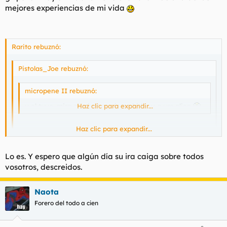
mejores experiencias de mi vida
Rarito rebuznó:
Pistolas_Joe rebuznó:
micropene II rebuznó:
y el tuyo, mira que juntar a jesus hitler y a um alien
Haz clic para expandir...
Haz clic para expandir...
No es un alien, incluto anfabarbeto, es Kraken!
PD: alguien que rule de mitologia antigua pues yo aparte
Haz clic para expandir...
Lo es. Y espero que algún día su ira caiga sobre todos
del nombre no se mas. 8P
vosotros, descreidos.
Yo creia que era el chutulu ese.
Naota
Forero del todo a cien