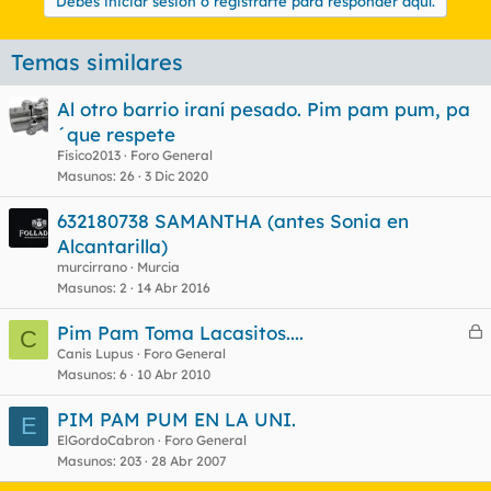
Debes iniciar sesión o registrarte para responder aquí.
Temas similares
Al otro barrio iraní pesado. Pim pam pum, pa
´que respete
Fisico2013
Foro General
Masunos
26
3 Dic 2020
632180738 SAMANTHA (antes Sonia en
Alcantarilla)
murcirrano
Murcia
Masunos
2
14 Abr 2016
Pim Pam Toma Lacasitos....
C
e
Canis Lupus
Foro General
Masunos
6
10 Abr 2010
r
r
PIM PAM PUM EN LA UNI.
E
ElGordoCabron
Foro General
Masunos
203
28 Abr 2007
o