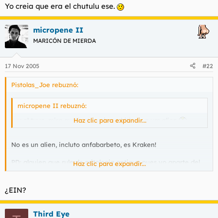
Yo creia que era el chutulu ese.
micropene II
MARICÓN DE MIERDA
17 Nov 2005
#22
Pistolas_Joe rebuznó:
micropene II rebuznó:
y el tuyo, mira que juntar a jesus hitler y a um alien
Haz clic para expandir...
No es un alien, incluto anfabarbeto, es Kraken!
PD: alguien que rule de mitologia antigua pues yo aparte del
Haz clic para expandir...
nombre no se mas. 8P
¿EIN?
Third Eye