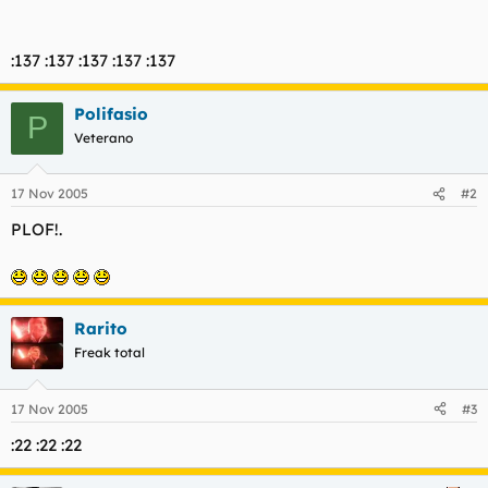
l
i
t
o
e
:137 :137 :137 :137 :137
m
a
Polifasio
P
Veterano
17 Nov 2005
#2
PLOF!.
Rarito
Freak total
17 Nov 2005
#3
:22 :22 :22