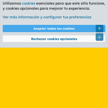
Utilizamos
cookies
esenciales para que este sitio funcione,
y cookies opcionales para mejorar tu experiencia.
Foro General
Ver más información y configurar tus preferencias
Cookies
PL OLDSTYLE AMARILLO
Cambiar fuente
Español (ES)
Arri
Aceptar todas las cookies
Contáctanos
Términos y reglas
Política de privacidad
Ayuda
R
Pie
S
Rechazar cookies opcionales
S
®
Community platform by XenForo
© 2010-2026 XenForo Ltd.