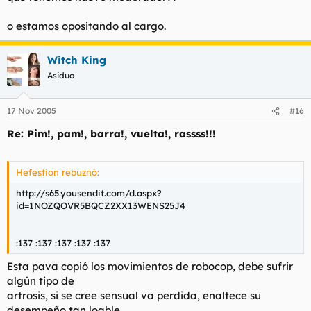
o estamos opositando al cargo.
Witch King
Asiduo
17 Nov 2005
#16
Re: Pim!, pam!, barra!, vuelta!, rassss!!!
Hefestion rebuznó:
http://s65.yousendit.com/d.aspx?
id=1NOZQOVR5BQCZ2XX13WENS25J4
:137 :137 :137 :137 :137
Esta pava copió los movimientos de robocop, debe sufrir
algún tipo de
artrosis, si se cree sensual va perdida, enaltece su
desempeño tan loable