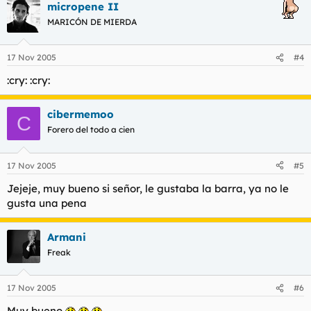
micropene II
MARICÓN DE MIERDA
17 Nov 2005
#4
:cry: :cry:
cibermemoo
C
Forero del todo a cien
17 Nov 2005
#5
Jejeje, muy bueno si señor, le gustaba la barra, ya no le
gusta una pena
Armani
Freak
17 Nov 2005
#6
Muy bueno