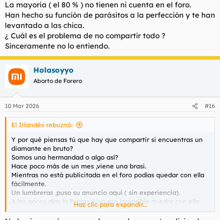
La mayoría ( el 80 % ) no tienen ni cuenta en el foro.
ocasional teen que todos sueñan se oculta. Mucho ánimo a
todos los que vais a seguir con este engaño, podría poner
Han hecho su función de parásitos a la perfección y te han
ejemplos actuales, que hay menos notables pero los hay, o
levantado a las chica.
poner otros 10 ejemplos de los últimos 2 años, pero
¿ Cuál es el problema de no compartir todo ?
sinceramente, no merecéis la pena.
Sinceramente no lo entiendo.
Holasoyyo
Aborto de Forero
10 Mar 2026
#16
El Irlandés rebuznó:
Y por qué piensas tú que hay que compartir si encuentras un
diamante en bruto?
Somos una hermandad o algo así?
Hace poco más de un mes ,viene una brasi.
Mientras no está publicitada en el foro podías quedar con ella
fácilmente.
Un lumbreras ,puso su anuncio aquí ( sin experiencia).
A los pocos días la llamas y ya era imposible quedar con ella.
Haz clic para expandir...
De tener 50 clientes fijos ,ahora publicitada por aquí pasa a
tener 500 tíos llamándola.