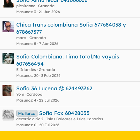
pichitaone
Granada
Masunos
3
21 Jun 2026
Chica trans colombiana Sofia 677684038 y
678667377
marc.
Granada
Masunos
5
7 Abr 2026
Sofia Colombiana. Timo total.No vayais
607656454
El Irlandés
Granada
Masunos
20
3 Feb 2026
Sofia 36 Lucena 🤤 624493362
Yoni
Córdoba
Masunos
4
22 Jul 2026
Sofia Fox 60428055
Mallorca
decorrio alrio 2
Islas Baleares e Islas Canarias
Masunos
0
20 Jul 2026