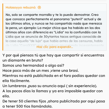
Holasoyyo rebuznó:
No, solo se comparte morralla y te lo puedo demostrar. Creo
que conozco perfectamente el panorama "puteril" actual y de
los últimos años, y nunca se ha compartido nada que merezca
la pena, un ejemplo: La mejor chica que ha habido en los dos
últimos años con diferencia es "Lidia" no la confundáis con la
Lidia que se anuncia de 30ytantos tacos antigua conocida de
la casa aquella "de lujo" que había antes de las censuras, hablo
de Lidia "CarolXXX" que se estuvo anunciando incesantemente
Haz clic para expandir...
en 2024 e inicios de 2025, la españolita de 23 años, un teen
guapa, con cuerpazo y que follaba de putísima madre.
Y por qué piensas tú que hay que compartir si encuentras
un diamante en bruto?
En este foro, que entré a mirar, no se dijo más que 3 alusiones
Somos una hermandad o algo así?
en el general, un tipo que no sabía por donde le daba el aire
Hace poco más de un mes ,viene una brasi.
puso el link preguntando, nadie le contestó a pesar de que
Mientras no está publicitada en el foro podías quedar con
probablemente medio foro se la estaba follando callado, y una
ella fácilmente.
vez que se fue otros dos preguntaron si sabían algo de ella, ya
desesperados vencieron el miedo a nombrarla para ver si
Un lumbreras ,puso su anuncio aquí ( sin experiencia).
podían recuperarla o algo. Por supuesto cero experiencias, cero
A los pocos días la llamas y ya era imposible quedar con
hilos sobre ella. Yo me la follé como 20 veces.
ella.
De tener 50 clientes fijos ,ahora publicitada por aquí pasa
Y así es siempre este foro, la colombiana de 45 años con
a tener 500 tíos llamándola.
cicatrices e hijos 2/10 tiene 40 experiencias y la españolita