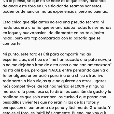
No lo pienso, sé que no se hace es lo que estoy diciendo,
La mayoría ( el 80 % ) no tienen ni cuenta en el foro.
dejando este foro en un sitio donde seamos honestos,
Han hecho su función de parásitos a la perfección y te han
podemos denunciar malas experiencias, pero no buenas.
levantado a las chica.
¿ Cuál es el problema de no compartir todo ?
Esta chica que dije antes no era una pseudo secreta ni
Sinceramente no lo entiendo.
nada así, era una tía que se anunciaba todas las semanas
en loquo y nuevapasion, de diamante en bruto o joyita
nada, pero era top comparada con la bazofia que se
comparte.
Mi punto, este foro es útil para compartir malas
experiencias, del tipo de "me han sacado una puta navaja
o no me dejaban irme de esta casa o me han amenazado"
hasta ahí bien, pero que NADIE entre pensando que va a
tener alguna orientación para ir a una chica atractiva,
todo serán o bien viejas que no quieren en otros lugares
más competitivos, de latinoamérica el 100% y ninguna
merecerá la pena, eso sí, te dirán es cuestión de gusto y la
realidad es que solo escriben los cuckold que pasan con
pesadillas vivientes que no eran ni las de las fotos y
enriquecen el panorama de pena y lástima de Granada. Y
esto es el foro, es inútil básicamente. Bueno, me voy a ir