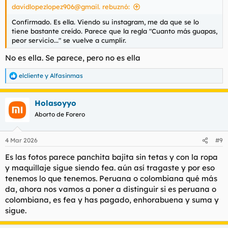
davidlopezlopez906@gmail. rebuznó:
Confirmado. Es ella. Viendo su instagram, me da que se lo
tiene bastante creído. Parece que la regla "Cuanto más guapas,
peor servicio..." se vuelve a cumplir.
No es ella. Se parece, pero no es ella
elcliente
y
Alfasinmas
R
e
a
Holasoyyo
c
c
Aborto de Forero
i
o
n
4 Mar 2026
#9
e
s
Es las fotos parece panchita bajita sin tetas y con la ropa
:
y maquillaje sigue siendo fea. aún así tragaste y por eso
tenemos lo que tenemos. Peruana o colombiana qué más
da, ahora nos vamos a poner a distinguir si es peruana o
colombiana, es fea y has pagado, enhorabuena y suma y
sigue.