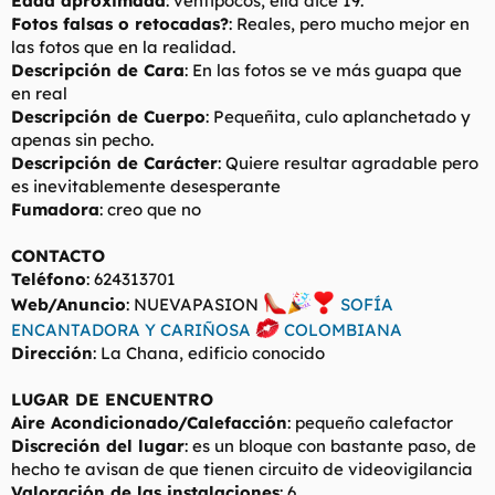
Edad aproximada
: ventipocos, ella dice 19.
t
o
Fotos falsas o retocadas?
: Reales, pero mucho mejor en
e
las fotos que en la realidad.
m
a
Descripción de Cara
: En las fotos se ve más guapa que
en real
Descripción de Cuerpo
: Pequeñita, culo aplanchetado y
apenas sin pecho.
Descripción de Carácter
: Quiere resultar agradable pero
es inevitablemente desesperante
Fumadora
: creo que no
CONTACTO
Teléfono
: 624313701
Web/Anuncio
: NUEVAPASION
SOFÍA
ENCANTADORA Y CARIÑOSA
COLOMBIANA
Dirección
: La Chana, edificio conocido
LUGAR DE ENCUENTRO
Aire Acondicionado/Calefacción
: pequeño calefactor
Discreción del lugar
: es un bloque con bastante paso, de
hecho te avisan de que tienen circuito de videovigilancia
Valoración de las instalaciones
: 6