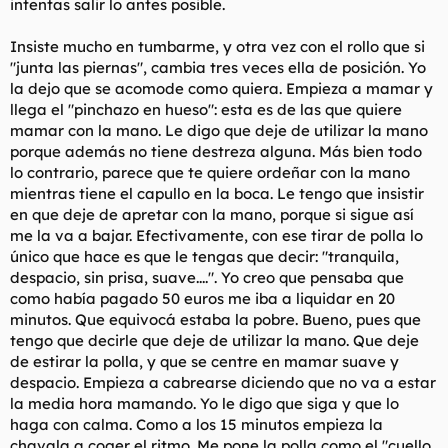
intentas salir lo antes posible.
Insiste mucho en tumbarme, y otra vez con el rollo que si
"junta las piernas", cambia tres veces ella de posición. Yo
la dejo que se acomode como quiera. Empieza a mamar y
llega el "pinchazo en hueso": esta es de las que quiere
mamar con la mano. Le digo que deje de utilizar la mano
porque además no tiene destreza alguna. Más bien todo
lo contrario, parece que te quiere ordeñar con la mano
mientras tiene el capullo en la boca. Le tengo que insistir
en que deje de apretar con la mano, porque si sigue así
me la va a bajar. Efectivamente, con ese tirar de polla lo
único que hace es que le tengas que decir: "tranquila,
despacio, sin prisa, suave....". Yo creo que pensaba que
como había pagado 50 euros me iba a liquidar en 20
minutos. Que equivocá estaba la pobre. Bueno, pues que
tengo que decirle que deje de utilizar la mano. Que deje
de estirar la polla, y que se centre en mamar suave y
despacio. Empieza a cabrearse diciendo que no va a estar
la media hora mamando. Yo le digo que siga y que lo
haga con calma. Como a los 15 minutos empieza la
chavala a coger el ritmo. Me pone la polla como el "cuello