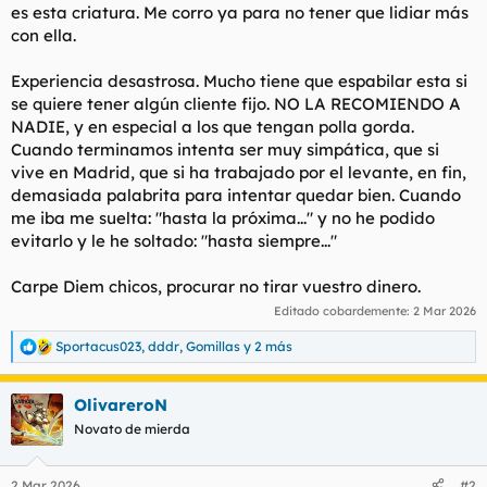
es esta criatura. Me corro ya para no tener que lidiar más
con ella.
Experiencia desastrosa. Mucho tiene que espabilar esta si
se quiere tener algún cliente fijo. NO LA RECOMIENDO A
NADIE, y en especial a los que tengan polla gorda.
Cuando terminamos intenta ser muy simpática, que si
vive en Madrid, que si ha trabajado por el levante, en fin,
demasiada palabrita para intentar quedar bien. Cuando
me iba me suelta: "hasta la próxima..." y no he podido
evitarlo y le he soltado: "hasta siempre..."
Carpe Diem chicos, procurar no tirar vuestro dinero.
Editado cobardemente:
2 Mar 2026
Sportacus023
,
dddr
,
Gomillas
y 2 más
R
e
a
OlivareroN
c
c
Novato de mierda
i
o
n
2 Mar 2026
#2