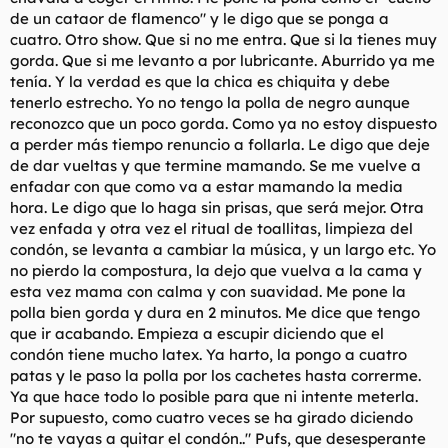
de un cataor de flamenco" y le digo que se ponga a
cuatro. Otro show. Que si no me entra. Que si la tienes muy
gorda. Que si me levanto a por lubricante. Aburrido ya me
tenía. Y la verdad es que la chica es chiquita y debe
tenerlo estrecho. Yo no tengo la polla de negro aunque
reconozco que un poco gorda. Como ya no estoy dispuesto
a perder más tiempo renuncio a follarla. Le digo que deje
de dar vueltas y que termine mamando. Se me vuelve a
enfadar con que como va a estar mamando la media
hora. Le digo que lo haga sin prisas, que será mejor. Otra
vez enfada y otra vez el ritual de toallitas, limpieza del
condón, se levanta a cambiar la música, y un largo etc. Yo
no pierdo la compostura, la dejo que vuelva a la cama y
esta vez mama con calma y con suavidad. Me pone la
polla bien gorda y dura en 2 minutos. Me dice que tengo
que ir acabando. Empieza a escupir diciendo que el
condón tiene mucho latex. Ya harto, la pongo a cuatro
patas y le paso la polla por los cachetes hasta correrme.
Ya que hace todo lo posible para que ni intente meterla.
Por supuesto, como cuatro veces se ha girado diciendo
"no te vayas a quitar el condón.." Pufs, que desesperante