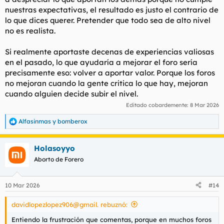
nuestras expectativas, el resultado es justo el contrario de
lo que dices querer. Pretender que todo sea de alto nivel
no es realista.
Si realmente aportaste decenas de experiencias valiosas
en el pasado, lo que ayudaría a mejorar el foro sería
precisamente eso: volver a aportar valor. Porque los foros
no mejoran cuando la gente critica lo que hay, mejoran
cuando alguien decide subir el nivel.
Editado cobardemente:
8 Mar 2026
Alfasinmas
y
bomberox
R
e
a
Holasoyyo
c
c
Aborto de Forero
i
o
n
10 Mar 2026
#14
e
s
davidlopezlopez906@gmail. rebuznó:
:
Entiendo la frustración que comentas, porque en muchos foros