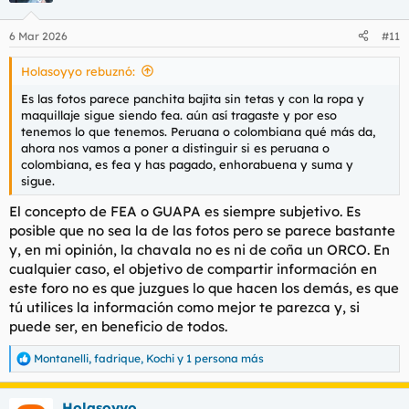
6 Mar 2026
#11
Holasoyyo rebuznó:
Es las fotos parece panchita bajita sin tetas y con la ropa y
maquillaje sigue siendo fea. aún así tragaste y por eso
tenemos lo que tenemos. Peruana o colombiana qué más da,
ahora nos vamos a poner a distinguir si es peruana o
colombiana, es fea y has pagado, enhorabuena y suma y
sigue.
El concepto de FEA o GUAPA es siempre subjetivo. Es
posible que no sea la de las fotos pero se parece bastante
y, en mi opinión, la chavala no es ni de coña un ORCO. En
cualquier caso, el objetivo de compartir información en
este foro no es que juzgues lo que hacen los demás, es que
tú utilices la información como mejor te parezca y, si
puede ser, en beneficio de todos.
Montanelli
,
fadrique
,
Kochi
y 1 persona más
R
e
a
Holasoyyo
c