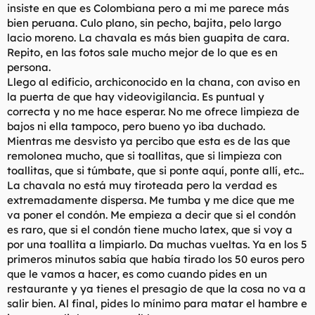
insiste en que es Colombiana pero a mi me parece más
bien peruana. Culo plano, sin pecho, bajita, pelo largo
lacio moreno. La chavala es más bien guapita de cara.
Repito, en las fotos sale mucho mejor de lo que es en
persona.
Llego al edificio, archiconocido en la chana, con aviso en
la puerta de que hay videovigilancia. Es puntual y
correcta y no me hace esperar. No me ofrece limpieza de
bajos ni ella tampoco, pero bueno yo iba duchado.
Mientras me desvisto ya percibo que esta es de las que
remolonea mucho, que si toallitas, que si limpieza con
toallitas, que si túmbate, que si ponte aquí, ponte allí, etc..
La chavala no está muy tiroteada pero la verdad es
extremadamente dispersa. Me tumba y me dice que me
va poner el condón. Me empieza a decir que si el condón
es raro, que si el condón tiene mucho latex, que si voy a
por una toallita a limpiarlo. Da muchas vueltas. Ya en los 5
primeros minutos sabía que había tirado los 50 euros pero
que le vamos a hacer, es como cuando pides en un
restaurante y ya tienes el presagio de que la cosa no va a
salir bien. Al final, pides lo mínimo para matar el hambre e