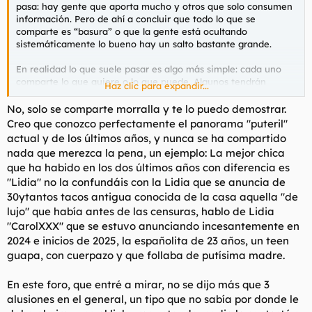
pasa: hay gente que aporta mucho y otros que solo consumen
información. Pero de ahí a concluir que todo lo que se
comparte es “basura” o que la gente está ocultando
sistemáticamente lo bueno hay un salto bastante grande.
En realidad lo que suele pasar es algo más simple: cada uno
comparte lo que quiere o lo que puede. Algunos tendrán
Haz clic para expandir...
experiencias muy buenas y no las publicarán, otros
compartirán cosas normales o mediocres, y otros simplemente
No, solo se comparte morralla y te lo puedo demostrar.
participarán poco. Pero si todos empezamos a despreciar lo
Creo que conozco perfectamente el panorama "puteril"
que aportan los demás porque no cumple nuestras
actual y de los últimos años, y nunca se ha compartido
expectativas, el resultado es justo el contrario de lo que dices
nada que merezca la pena, un ejemplo: La mejor chica
querer. Pretender que todo sea de alto nivel no es realista.
que ha habido en los dos últimos años con diferencia es
"Lidia" no la confundáis con la Lidia que se anuncia de
Si realmente aportaste decenas de experiencias valiosas en el
pasado, lo que ayudaría a mejorar el foro sería precisamente
30ytantos tacos antigua conocida de la casa aquella "de
eso: volver a aportar valor. Porque los foros no mejoran cuando
lujo" que había antes de las censuras, hablo de Lidia
la gente critica lo que hay, mejoran cuando alguien decide
"CarolXXX" que se estuvo anunciando incesantemente en
subir el nivel.
2024 e inicios de 2025, la españolita de 23 años, un teen
guapa, con cuerpazo y que follaba de putísima madre.
En este foro, que entré a mirar, no se dijo más que 3
alusiones en el general, un tipo que no sabía por donde le