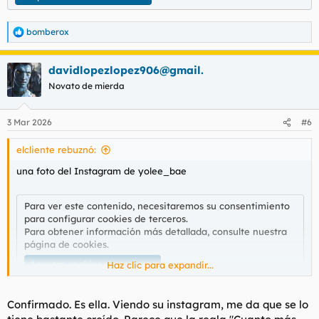
bomberox
R
e
a
davidlopezlopez906@gmail.
c
c
Novato de mierda
i
o
n
3 Mar 2026
#6
e
s
elcliente rebuznó:
:
una foto del Instagram de yolee_bae
Para ver este contenido, necesitaremos su consentimiento
para configurar cookies de terceros.
Para obtener información más detallada, consulte nuestra
página de cookies
.
Aceptar cookies de terceros
Haz clic para expandir...
Confirmado. Es ella. Viendo su instagram, me da que se lo