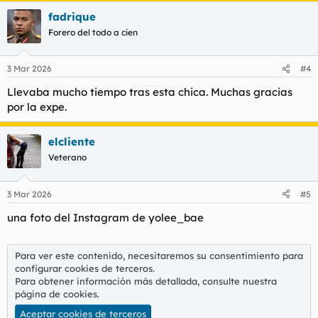
a
fadrique
c
c
Forero del todo a cien
i
o
n
3 Mar 2026
#4
e
s
Llevaba mucho tiempo tras esta chica. Muchas gracias
:
por la expe.
elcliente
Veterano
3 Mar 2026
#5
una foto del Instagram de yolee_bae
Para ver este contenido, necesitaremos su consentimiento para
configurar cookies de terceros.
Para obtener información más detallada, consulte nuestra
página de cookies
.
Aceptar cookies de terceros