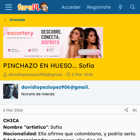
Acceder
Regístrate
Granada
PINCHAZO EN HUESO... Sofia
I
F
davidlopezlopez906@gmail.
2 Mar 2026
n
e
i
c
davidlopezlopez906@gmail.
c
h
Novato de mierda
i
a
a
d
d
e
2 Mar 2026
#1
o
i
r
n
CHICA
d
i
Nombre "artístico"
: Sofia
e
c
Nacionalidad
: Ella afirma que colombiana, y podría serlo.
l
i