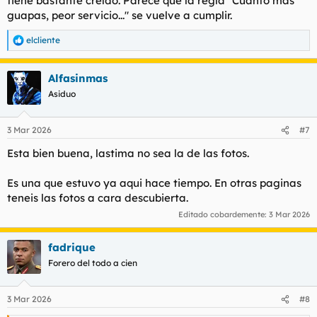
tiene bastante creído. Parece que la regla "Cuanto más
guapas, peor servicio..." se vuelve a cumplir.
elcliente
R
e
a
Alfasinmas
c
c
Asiduo
i
o
n
3 Mar 2026
#7
e
s
Esta bien buena, lastima no sea la de las fotos.
:
Es una que estuvo ya aqui hace tiempo. En otras paginas
teneis las fotos a cara descubierta.
Editado cobardemente:
3 Mar 2026
fadrique
Forero del todo a cien
3 Mar 2026
#8