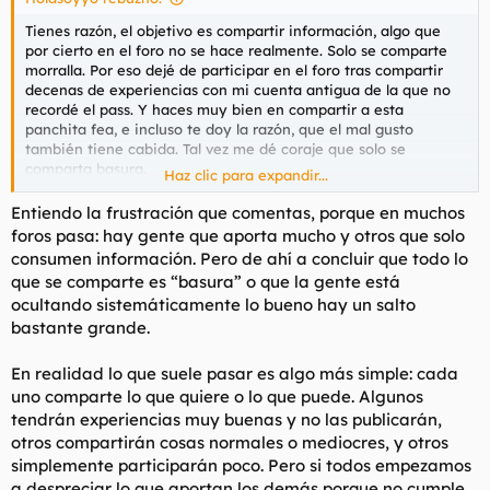
Tienes razón, el objetivo es compartir información, algo que
por cierto en el foro no se hace realmente. Solo se comparte
morralla. Por eso dejé de participar en el foro tras compartir
decenas de experiencias con mi cuenta antigua de la que no
recordé el pass. Y haces muy bien en compartir a esta
panchita fea, e incluso te doy la razón, que el mal gusto
también tiene cabida. Tal vez me dé coraje que solo se
comparta basura.
Haz clic para expandir...
Así que mis disculpas, seguid compartiendo a mujeres mayores,
Entiendo la frustración que comentas, porque en muchos
o con físico 3/10 y seguid callando las pocas que merezcan la
foros pasa: hay gente que aporta mucho y otros que solo
pena pensando que así no las cargáis de clientes o yo qué sé,
consumen información. Pero de ahí a concluir que todo lo
un saludo.
que se comparte es “basura” o que la gente está
ocultando sistemáticamente lo bueno hay un salto
bastante grande.
En realidad lo que suele pasar es algo más simple: cada
uno comparte lo que quiere o lo que puede. Algunos
tendrán experiencias muy buenas y no las publicarán,
otros compartirán cosas normales o mediocres, y otros
simplemente participarán poco. Pero si todos empezamos
a despreciar lo que aportan los demás porque no cumple