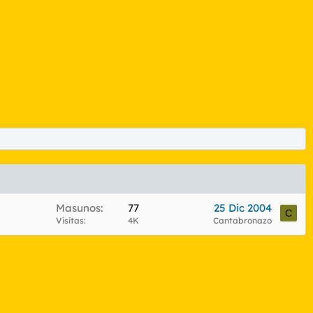
Masunos
77
25 Dic 2004
C
Visitas
4K
Cantabronazo