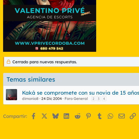
Cerrado para nuevas respuestas.
Temas similares
Kaká se compromete con su novia de 15 año
dimonio8
24 Dic 2004
Foro General
2
3
4
Facebook
X
Bluesky
LinkedIn
Reddit
Pinterest
Tumblr
WhatsApp
Email
E
Compartir: