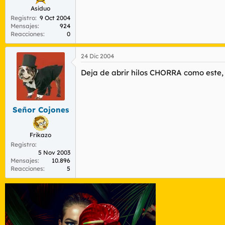
Asiduo
Registro
9 Oct 2004
Mensajes
924
Reacciones
0
24 Dic 2004
Deja de abrir hilos CHORRA como este, 
Señor Cojones
Frikazo
Registro
5 Nov 2003
Mensajes
10.896
Reacciones
5