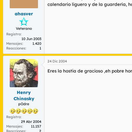
r
n
calendario liguero y de la guardería, h
d
i
e
c
ahasver
l
i
t
o
Veterano
e
m
Registro
10 Jun 2003
a
Mensajes
1.420
Reacciones
1
24 Dic 2004
Eres la hostia de gracioso ,eh pobre h
Henry
Chinasky
pOdre
Registro
29 Abr 2004
Mensajes
11.157
Reacciones
2