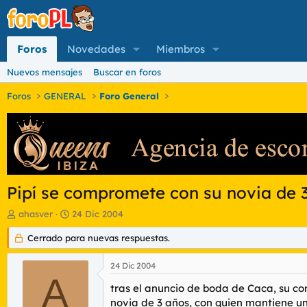
Foros
Novedades
Miembros
Nuevos mensajes
Buscar en foros
Foros
GENERAL
Foro General
Pipí se compromete con su novia de 
I
F
ahasver
24 Dic 2004
n
e
i
Cerrado para nuevas respuestas.
c
c
h
i
a
24 Dic 2004
a
d
A
d
e
tras el anuncio de boda de Caca, su c
o
i
novia de 3 años, con quien mantiene u