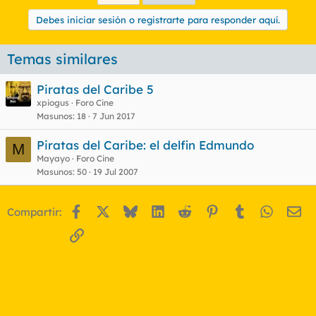
Debes iniciar sesión o registrarte para responder aquí.
Temas similares
Piratas del Caribe 5
xpiogus
Foro Cine
Masunos
18
7 Jun 2017
Piratas del Caribe: el delfin Edmundo
M
Mayayo
Foro Cine
Masunos
50
19 Jul 2007
Facebook
X
Bluesky
LinkedIn
Reddit
Pinterest
Tumblr
WhatsA
Em
Compartir:
Enlace