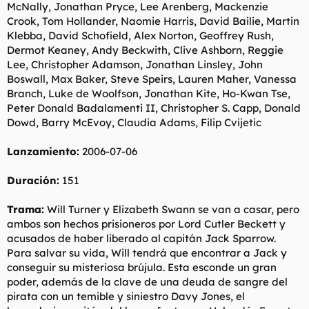
McNally, Jonathan Pryce, Lee Arenberg, Mackenzie
Crook, Tom Hollander, Naomie Harris, David Bailie, Martin
Klebba, David Schofield, Alex Norton, Geoffrey Rush,
Dermot Keaney, Andy Beckwith, Clive Ashborn, Reggie
Lee, Christopher Adamson, Jonathan Linsley, John
Boswall, Max Baker, Steve Speirs, Lauren Maher, Vanessa
Branch, Luke de Woolfson, Jonathan Kite, Ho-Kwan Tse,
Peter Donald Badalamenti II, Christopher S. Capp, Donald
Dowd, Barry McEvoy, Claudia Adams, Filip Cvijetic
Lanzamiento:
2006-07-06
Duración:
151
Trama:
Will Turner y Elizabeth Swann se van a casar, pero
ambos son hechos prisioneros por Lord Cutler Beckett y
acusados de haber liberado al capitán Jack Sparrow.
Para salvar su vida, Will tendrá que encontrar a Jack y
conseguir su misteriosa brújula. Esta esconde un gran
poder, además de la clave de una deuda de sangre del
pirata con un temible y siniestro Davy Jones, el