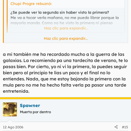
Chupi Progre rebuznó:
¿Se puede ver la segunda sin haber visto la primera?
Me va a tocar verla mañana, no me puedo librar porque la
mayoría manda. Como no he visto la primera ni pienso
hacerlo...
Haz clic para expandir...
Haz clic para expandir...
Sólo tienes que saber que hay un triángulo amoroso entre un
cabroncete, un gilipollas y una princesa, o sea, Leia, Han Solo y
el otro gilipollas que no me acuerdo cómo se llamaba.
a mi también me ha recordado mucho a la guerra de las
galaxias. La recomiendo pa una tardecita de verano, te lo
pasas bien. Por cierto, yo ni vi la primera, la puedes seguir
bien pero al principio te lías un poco y el final no lo
entiendes. Nada, que me estoy bajando la primera con la
mula pero no me ha hecho falta verla pa pasar una tarde
entretenida.
Spawner
Muerto por dentro
12 Ago 2006
#15