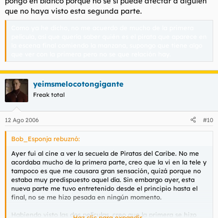
pongo en blanco porque no se si puede afectar a alguien
que no haya visto esta segunda parte.
Como ya he dicho, no me acuerdo de mucho de la primera
película, así que quería saber quién es el pirata que aparece en
la escena final comiendo la manzana, supongo que tiene algo
que ver con la primera pero no se que relación hay.
yeimsmelocotongigante
Freak total
12 Ago 2006
#10
Bob_Esponja rebuznó:
Ayer fui al cine a ver la secuela de Piratas del Caribe. No me
acordaba mucho de la primera parte, creo que la vi en la tele y
tampoco es que me causara gran sensación, quizá porque no
estaba muy predispuesto aquel día. Sin embargo ayer, esta
nueva parte me tuvo entretenido desde el principio hasta el
final, no se me hizo pesada en ningún momento.
Habiendo visto las dos películas, creo que la primera se hizo
Haz clic para expandir...