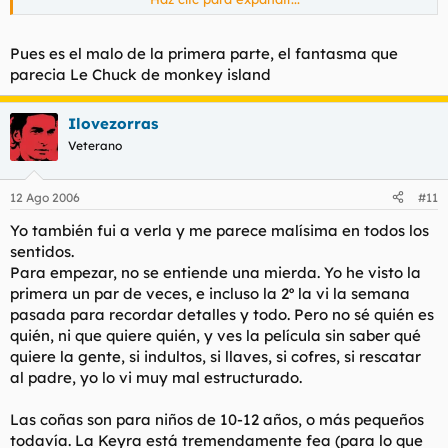
con la intención de ser un film de aventuras con algún
toquecillo de humor. Sin embargo, la segunda parte se ha
convertido en una comedia de aventuras. Todo ello, sin duda
Pues es el malo de la primera parte, el fantasma que
ha sido como resultado de la caracterización del personaje del
parecia Le Chuck de monkey island
capitán Jack Sparrow, que en la secuela ha exagerado mucho
más sus aires amanerados y gags cómicos. Y sigo diciendo que
me gustó mucho.
Ilovezorras
Veterano
Tengo una pequeña duda que quiero que me aclaréis. Lo
pongo en blanco porque no se si puede afectar a alguien que
no haya visto esta segunda parte.
12 Ago 2006
#11
Como ya he dicho, no me acuerdo de mucho de la primera
Yo también fui a verla y me parece malísima en todos los
película, así que quería saber quién es el pirata que
sentidos.
aparece en la escena final comiendo la manzana, supongo
Para empezar, no se entiende una mierda. Yo he visto la
que tiene algo que ver con la primera pero no se que
primera un par de veces, e incluso la 2º la vi la semana
relación hay.
Haz clic para expandir...
pasada para recordar detalles y todo. Pero no sé quién es
quién, ni que quiere quién, y ves la película sin saber qué
quiere la gente, si indultos, si llaves, si cofres, si rescatar
al padre, yo lo vi muy mal estructurado.
Las coñas son para niños de 10-12 años, o más pequeños
todavía. La Keyra está tremendamente fea (para lo que