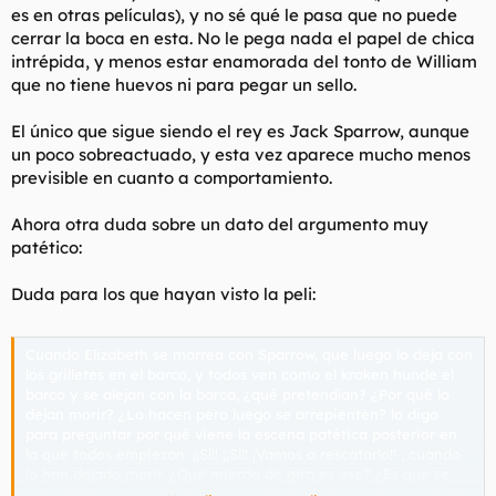
es en otras películas), y no sé qué le pasa que no puede
cerrar la boca en esta. No le pega nada el papel de chica
intrépida, y menos estar enamorada del tonto de William
que no tiene huevos ni para pegar un sello.
El único que sigue siendo el rey es Jack Sparrow, aunque
un poco sobreactuado, y esta vez aparece mucho menos
previsible en cuanto a comportamiento.
Ahora otra duda sobre un dato del argumento muy
patético:
Duda para los que hayan visto la peli:
Cuando Elizabeth se morrea con Sparrow, que luego lo deja con
los grilletes en el barco, y todos ven como el kraken hunde el
barco y se alejan con la barca, ¿qué pretendían? ¿Por qué lo
dejan morir? ¿Lo hacen pero luego se arrepienten? lo digo
para preguntar por qué viene la escena patética posterior en
la que todos empiezan: ¡¡Sí!! ¡¡Sí!! ¡Vamos a rescatarlo!! , cuando
lo han dejado morir. ¿Qué mierda de giro es ese? ¿Es que se
arrepienten o es una excusa o pretexto de la trama para darle