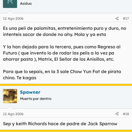
R
él, el que se ha sacrificao. Por eso los otros intentarán
segundo, es patético, si es lo primero, está fatal
Asiduo
salvarlo... La tía sólo es una mala perra con un poco de
descrito y/o expresado.
cargo de conciencia
Haz clic para expandir...
12 Ago 2006
#17
Es una peli de palomitas, entretenimiento puro y duro, no
intenteis sacar de donde no ahy. Mola y ya esta
Y la han dejado para la tercera, pues como Regreso al
Futuro ( que invento lo de rodar las pelis a la vez pa
ahorrar pasta ), Matrix, El Señor de los Anisillos, etc.
Para que lo sepais, en la 3 sale Chow Yun Fat de pirata
chino. Te kagas
Spawner
Muerto por dentro
12 Ago 2006
#18
Sep y keith Richards hace de padre de Jack Sparrow