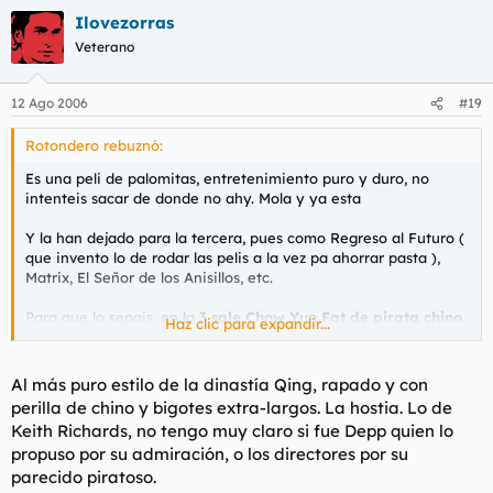
Ilovezorras
Veterano
12 Ago 2006
#19
Rotondero rebuznó:
Es una peli de palomitas, entretenimiento puro y duro, no
intenteis sacar de donde no ahy. Mola y ya esta
Y la han dejado para la tercera, pues como Regreso al Futuro (
que invento lo de rodar las pelis a la vez pa ahorrar pasta ),
Matrix, El Señor de los Anisillos, etc.
Para que lo sepais, en la 3
sale Chow Yun Fat de pirata chino
.
Haz clic para expandir...
Te kagas
Al más puro estilo de la dinastía Qing, rapado y con
perilla de chino y bigotes extra-largos. La hostia. Lo de
Keith Richards, no tengo muy claro si fue Depp quien lo
propuso por su admiración, o los directores por su
parecido piratoso.