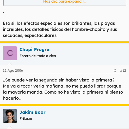
Haz clic para expandir...
la continuación al argumento? Si es lo segundo, es patético, si
es lo primero, está fatal descrito y/o expresado.
.
Eso sí, los efectos especiales son brillantes, las playas
increíbles, los detalles físicos del hombre-chopito y sus
secuaces, espectaculares.
Chupi Progre
C
Forero del todo a cien
12 Ago 2006
#12
¿Se puede ver la segunda sin haber visto la primera?
Me va a tocar verla mañana, no me puedo librar porque
la mayoría manda. Como no he visto la primera ni pienso
hacerlo...
Jakim Boor
Frikazo