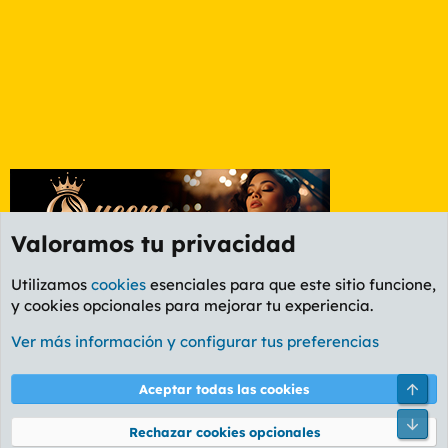
Valoramos tu privacidad
Utilizamos
cookies
esenciales para que este sitio funcione,
y cookies opcionales para mejorar tu experiencia.
Foro Cine
Ver más información y configurar tus preferencias
Cookies
PL OLDSTYLE AMARILLO
Cambiar fuente
Español (ES)
Arri
Aceptar todas las cookies
Contáctanos
Términos y reglas
Política de privacidad
Ayuda
R
Pie
S
Rechazar cookies opcionales
S
®