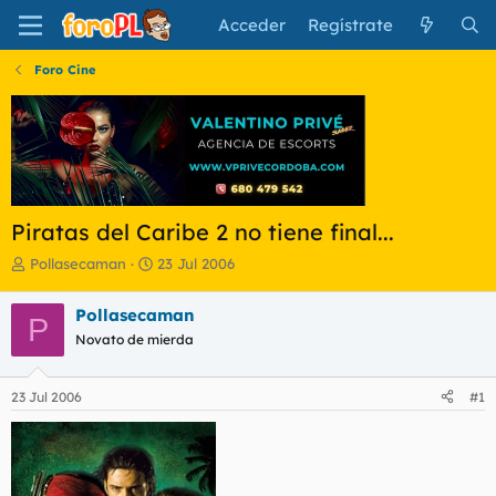
Acceder
Regístrate
Foro Cine
Piratas del Caribe 2 no tiene final...
I
F
Pollasecaman
23 Jul 2006
n
e
i
c
Pollasecaman
P
c
h
Novato de mierda
i
a
a
d
d
e
23 Jul 2006
#1
o
i
r
n
d
i
e
c
l
i