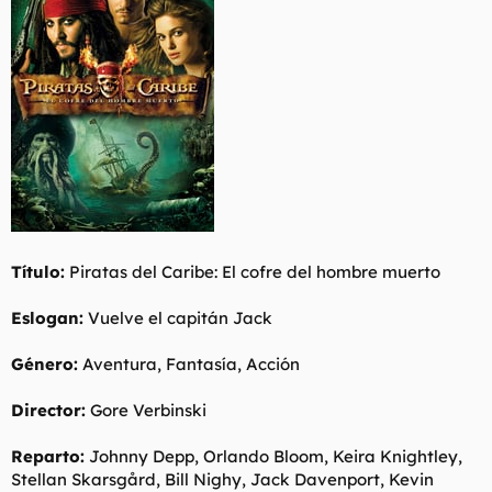
t
o
e
m
a
Título:
Piratas del Caribe: El cofre del hombre muerto
Eslogan:
Vuelve el capitán Jack
Género:
Aventura, Fantasía, Acción
Director:
Gore Verbinski
Reparto:
Johnny Depp, Orlando Bloom, Keira Knightley,
Stellan Skarsgård, Bill Nighy, Jack Davenport, Kevin