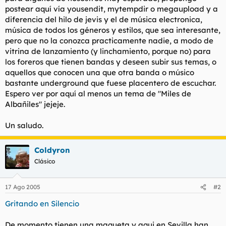
t
o
postear aquí vía yousendit, mytempdir o megaupload y a
e
diferencia del hilo de jevis y el de música electronica,
m
música de todos los géneros y estilos, que sea interesante,
a
pero que no la conozca practicamente nadie, a modo de
vitrina de lanzamiento (y linchamiento, porque no) para
los foreros que tienen bandas y deseen subir sus temas, o
aquellos que conocen una que otra banda o músico
bastante underground que fuese placentero de escuchar.
Espero ver por aquí al menos un tema de "Miles de
Albañiles" jejeje.
Un saludo.
Coldyron
Clásico
17 Ago 2005
#2
Gritando en Silencio
De momento tienen una maqueta y aqui en Sevilla han