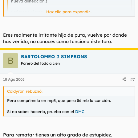
nueva alineación.)
Haz clic para expandir...
Estigma Enigma
https://s5.yousendit.com/d.aspx?
Haz clic para expandir...
id=2LRBL13KXCAWY0GP8YC4W4B17Y
Eres realmente irritante hijo de puta, vuelve por donde
Aclaro, este track pertenece a un demo publicado en el año
has venido, no conoces como funciona éste foro.
2003, la grabación se realizo de forma muy precaria y casi
artesanal y sin embargo creo que no suena tan mal.
Tenias que inventar toda esta guarrada para hacerte un poco
BARTOLOMEO J SIMPSONS
Grunge 100% advierto, pa que al que le guste el reggaeton
de publicidad, Dios pero que
B
ni se moleste en bajarla para criticar.
Cutreeeeeeeeeeeeeeeeeeeeeeeeeeeee!!!!!!!!!!!!!!!!!!!!!!!!!!!!!!!!!!!!
Forero del todo a cien
P.D: La intro es un poco larga por lo que la versión está sin
La sinceridad siempre da mejores frutos, mejor haberlo hecho
editar, paciencia.
de forma directa y decir aquí tienen mi trabajo que les
18 Ago 2005
#7
parece??.
Coldyron rebuznó:
Pero comprímelo en mp3, que pesa 56 mb la canción.
PUTO SPAM - PUTO SPAM
Si no sabes hacerlo, prueba con el
DMC
Para rematar tienes un alto grado de estupidez.