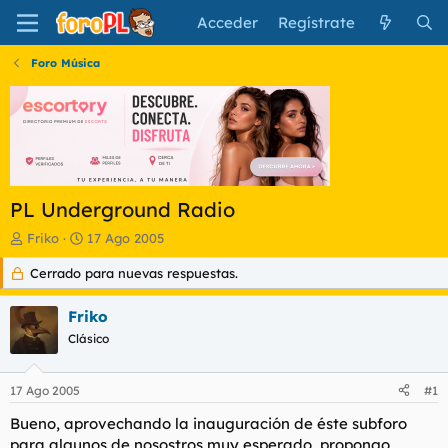
Acceder
Regístrate
Foro Música
PL Underground Radio
I
F
Friko
17 Ago 2005
n
e
Cerrado para nuevas respuestas.
i
c
c
h
i
a
Friko
a
d
Clásico
d
e
o
i
r
n
17 Ago 2005
#1
d
i
e
c
Bueno, aprovechando la inauguración de éste subforo
l
i
para algunos de nosostros muy esperado, propongo