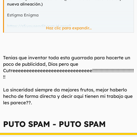
nueva alineación.)
Estigma Enigma
https://s5.yousendit.com/d.aspx?
Haz clic para expandir...
id=2LRBL13KXCAWY0GP8YC4W4B17Y
Aclaro, este track pertenece a un demo publicado en el año
2003, la grabación se realizo de forma muy precaria y casi
artesanal y sin embargo creo que no suena tan mal. Grunge
Tenias que inventar toda esta guarrada para hacerte un
100% advierto, pa que al que le guste el reggaeton ni se
poco de publicidad, Dios pero que
moleste en bajarla para criticar.
Cutreeeeeeeeeeeeeeeeeeeeeeeeeeeee!!!!!!!!!!!!!!!!!!!!!!!!!!!!!!!!!!
P.D: La intro es un poco larga por lo que la versión está sin
!!
editar, paciencia.
La sinceridad siempre da mejores frutos, mejor haberlo
hecho de forma directa y decir aquí tienen mi trabajo que
les parece??.
PUTO SPAM - PUTO SPAM