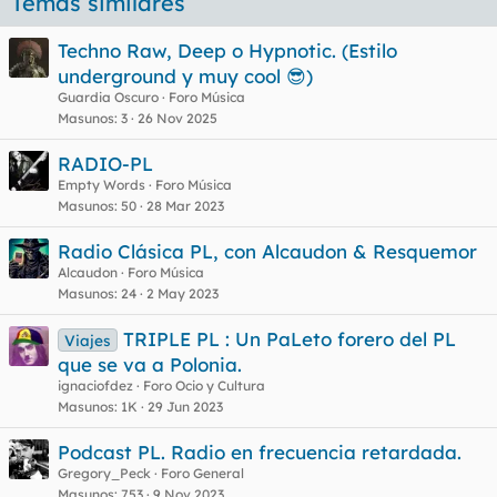
Temas similares
Techno Raw, Deep o Hypnotic. (Estilo
underground y muy cool 😎)
Guardia Oscuro
Foro Música
Masunos
3
26 Nov 2025
RADIO-PL
Empty Words
Foro Música
Masunos
50
28 Mar 2023
Radio Clásica PL, con Alcaudon & Resquemor
Alcaudon
Foro Música
Masunos
24
2 May 2023
TRIPLE PL : Un PaLeto forero del PL
Viajes
que se va a Polonia.
ignaciofdez
Foro Ocio y Cultura
Masunos
1K
29 Jun 2023
Podcast PL. Radio en frecuencia retardada.
Gregory_Peck
Foro General
Masunos
753
9 Nov 2023