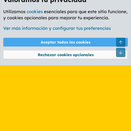
Utilizamos
cookies
esenciales para que este sitio funcione,
y cookies opcionales para mejorar tu experiencia.
Foro Música
Ver más información y configurar tus preferencias
Cookies
PL OLDSTYLE AMARILLO
Cambiar fuente
Español (ES)
Arri
Aceptar todas las cookies
Contáctanos
Términos y reglas
Política de privacidad
Ayuda
R
Pie
S
Rechazar cookies opcionales
S
®
Community platform by XenForo
© 2010-2026 XenForo Ltd.