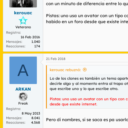
r
n
con un minuto de diferencia entre lo que
d
i
kerouac
e
c
Pistas: uno usa un avatar con un tipo c
l
i
habido en un foro desde que existe inte
t
o
Veterano
e
Registro
m
16 Feb 2016
a
Mensajes
1.040
Reacciones
174
21 Feb 2018
A
kerouac rebuznó:
Lo de los clones es también un tema apart
decirle algo y al momento entra al trapo o
que escribe uno y lo que escribe otro.
ARKAN
Pistas: uno usa un avatar con un tipo con 
Freak
desde que existe internet.
Registro
8 May 2013
Mensajes
8.041
Pero di nombres, si se saca es pa usarla
Reacciones
4.568