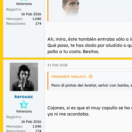
Veterano
Registro
16 Feb 2016
Mensajes
1.040
Reacciones
174
Aqui falta penis, escrot, y enfurruñe.
Ah, mira, éste también entraba sólo a i
Qué pasa, te has dado por aludido o qu
polla a tu costa. Besitos.
21 Feb 2018
Häskelärk rebuznó:
Pero dí pistas del Avatar, señor con barba, 
kerouac
Cojones, si es que el muy capullo se ha
Veterano
ya ni me acordaba.
Registro
16 Feb 2016
Mensajes
1.040
Reacciones
174