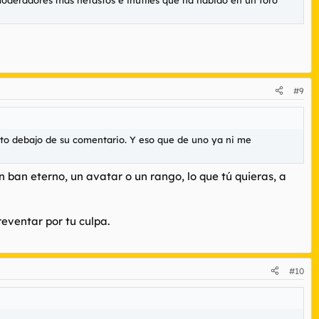
 moderadores más nefastos e inútiles que ha habido en un foro
#9
justo debajo de su comentario. Y eso que de uno ya ni me
ban eterno, un avatar o un rango, lo que tú quieras, a
eventar por tu culpa.
#10