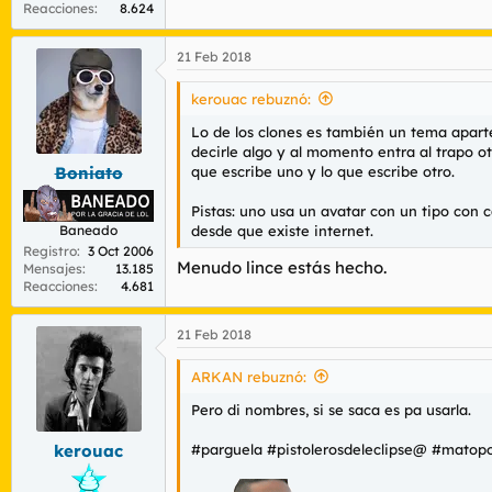
Reacciones
8.624
21 Feb 2018
kerouac rebuznó:
Lo de los clones es también un tema apart
decirle algo y al momento entra al trapo o
que escribe uno y lo que escribe otro.
Boniato
Pistas: uno usa un avatar con un tipo con 
desde que existe internet.
Baneado
Registro
3 Oct 2006
Menudo lince estás hecho.
Mensajes
13.185
Reacciones
4.681
21 Feb 2018
ARKAN rebuznó:
Pero di nombres, si se saca es pa usarla.
#parguela #pistolerosdeleclipse@ #matopo
kerouac