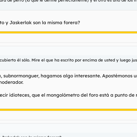
cara de perro (lo que le define perfectamente) y el otro es uno de los
to y Jaskerlak son la misma forera?
scubierto él sólo. Mire el que ha escrito por encima de usted y luego 
ga, subnormonguer, hagamos algo interesante. Apostémonos un 
 moderador.
cir idioteces, que el mongolómetro del foro está a punto de r