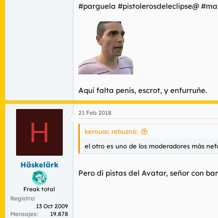
#parguela #pistolerosdeleclipse@ #ma
Aqui falta penis, escrot, y enfurruñe.
21 Feb 2018
H
kerouac rebuznó:
el otro es uno de los moderadores más nefa
Häskelärk
Pero dí pistas del Avatar, señor con bar
Freak total
Registro
13 Oct 2009
Mensajes
19.878