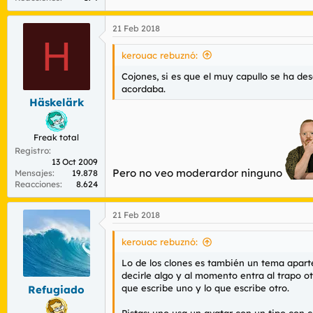
21 Feb 2018
H
kerouac rebuznó:
Cojones, si es que el muy capullo se ha de
acordaba.
Häskelärk
Freak total
Registro
13 Oct 2009
Pero no veo moderardor ninguno
Mensajes
19.878
Reacciones
8.624
21 Feb 2018
kerouac rebuznó:
Lo de los clones es también un tema apart
decirle algo y al momento entra al trapo o
que escribe uno y lo que escribe otro.
Refugiado