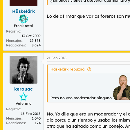
¿Entonces vienes a aseverar que Boniato y
Häskelärk
Lo de afirmar que varios foreros son m
Freak total
Registro
13 Oct 2009
Mensajes
19.878
Reacciones
8.624
21 Feb 2018
Häskelärk rebuznó:
kerouac
Pero no veo moderardor ninguno
Veterano
Registro
No. Yo dije que era un moderador y el 
16 Feb 2016
Mensajes
1.040
dio porculo un tiempo y usaba los mismos
Reacciones
174
otro que ha saltado como un conejo, Ar