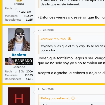
Pistas: uno usa un avatar con un tipo con 
Frikazo
desde que existe internet.
Registro
16 Abr 2011
Mensajes
10.659
¿Entonces vienes a aseverar que Bonia
Reacciones
1.215
21 Feb 2018
kerouac rebuznó:
Cojones, si es que el muy capullo se ha de
acordaba.
Boniato
Joder, que tontísimo llegas a ser. Ven
que yo no sólo soy yo sino también un
Baneado
Registro
3 Oct 2006
Acepta o agacha la cabeza y deja se de
Mensajes
13.185
Reacciones
4.681
21 Feb 2018
H
Refugiado rebuznó: