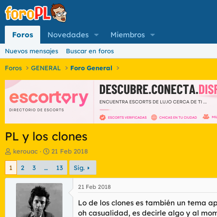
Foros
Novedades
Miembros
Nuevos mensajes
Buscar en foros
Foros
GENERAL
Foro General
PL y los clones
I
F
kerouac
21 Feb 2018
n
e
1
2
3
…
13
Sig.
i
c
c
h
i
a
21 Feb 2018
a
d
Lo de los clones es también un tema ap
d
e
o
i
oh casualidad, es decirle algo y al mom