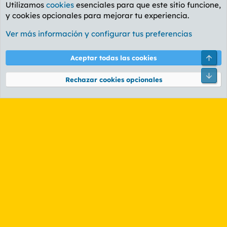
Utilizamos
cookies
esenciales para que este sitio funcione,
y cookies opcionales para mejorar tu experiencia.
Foro Informática y Videojuegos
Ver más información y configurar tus preferencias
Cookies
PL OLDSTYLE AMARILLO
Cambiar fuente
Español (ES)
Arri
Aceptar todas las cookies
Contáctanos
Términos y reglas
Política de privacidad
Ayuda
R
Pie
S
Rechazar cookies opcionales
S
®
Community platform by XenForo
© 2010-2026 XenForo Ltd.