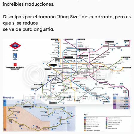
increibles traducciones.
l
i
t
o
e
Disculpas por el tamaño "King Size" descuadrante, pero es
m
que si se reduce
a
se ve de puta angustia.