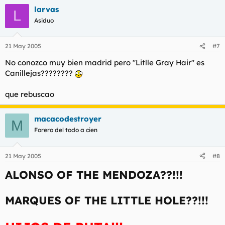
larvas
L
Asiduo
21 May 2005
#7
No conozco muy bien madrid pero "Litlle Gray Hair" es
Canillejas????????
que rebuscao
macacodestroyer
M
Forero del todo a cien
21 May 2005
#8
ALONSO OF THE MENDOZA??!!!
MARQUES OF THE LITTLE HOLE??!!!