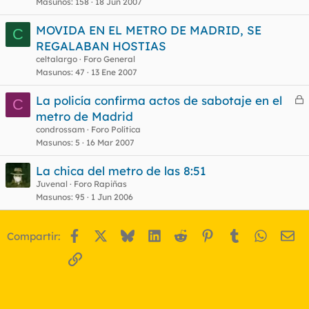
Masunos
158
18 Jun 2007
MOVIDA EN EL METRO DE MADRID, SE
C
REGALABAN HOSTIAS
celtalargo
Foro General
Masunos
47
13 Ene 2007
La policía confirma actos de sabotaje en el
C
e
metro de Madrid
r
condrossam
Foro Política
r
Masunos
5
16 Mar 2007
La chica del metro de las 8:51
Juvenal
Foro Rapiñas
o
Masunos
95
1 Jun 2006
Facebook
X
Bluesky
LinkedIn
Reddit
Pinterest
Tumblr
WhatsA
Em
Compartir:
Enlace