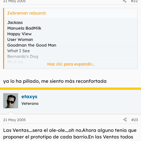
21 May 2005
#22
Zebraman rebuznó:
Jackass
Manuela BadMilk
Happy View
User Woman
Goodman the Good Man
What I See
Bernardo's Dog
Shut Up
Haz clic para expandir...
Gay Land
Go to Bed
ya lo ha pillado, me siento más reconfortada
etaxys
Veterano
21 May 2005
#23
Las Ventas....sera el ole-ole....oh no.Ahora alguno tenia que
proponer el prototipo de cada barrio.En las Ventas todos