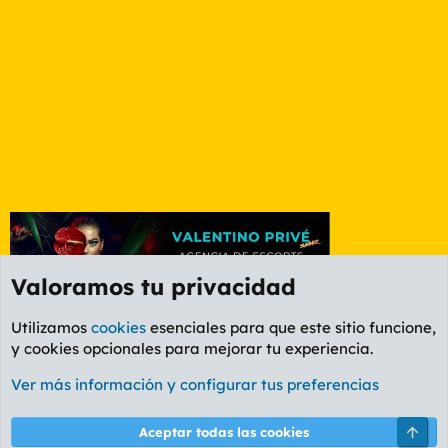
Valoramos tu privacidad
Utilizamos
cookies
esenciales para que este sitio funcione,
y cookies opcionales para mejorar tu experiencia.
Foro General
Ver más información y configurar tus preferencias
Cookies
PL OLDSTYLE AMARILLO
Cambiar fuente
Español (ES)
Arri
Aceptar todas las cookies
Contáctanos
Términos y reglas
Política de privacidad
Ayuda