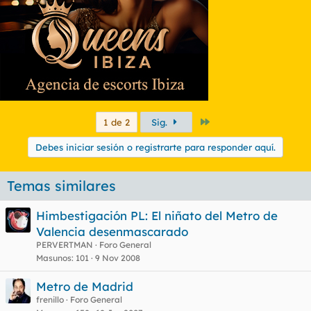
Último
1 de 2
Sig.
Debes iniciar sesión o registrarte para responder aquí.
Temas similares
Himbestigación PL: El niñato del Metro de
Valencia desenmascarado
PERVERTMAN
Foro General
Masunos
101
9 Nov 2008
Metro de Madrid
frenillo
Foro General