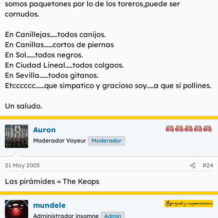
somos paquetones por lo de los toreros,puede ser
cornudos.
En Canillejas.....todos canijos.
En Canillas......cortos de piernas
En Sol......todos negros.
En Ciudad Lineal.....todos colgaos.
En Sevilla......todos gitanos.
Etcccccc......que simpatico y gracioso soy.....a que si pollines.
Un saludo.
Auron
Moderador Voyeur
Moderador
21 May 2005
#24
Las pirámides = The Keops
mundele
Administrador insomne
Admin