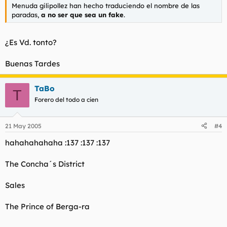
Menuda gilipollez han hecho traduciendo el nombre de las
paradas,
a no ser que sea un fake
.
¿Es Vd. tonto?
Buenas Tardes
TaBo
T
Forero del todo a cien
21 May 2005
#4
hahahahahaha :137 :137 :137
The Concha´s District
Sales
The Prince of Berga-ra