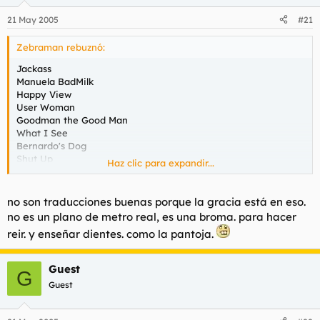
21 May 2005
#21
Zebraman rebuznó:
Jackass
Manuela BadMilk
Happy View
User Woman
Goodman the Good Man
What I See
Bernardo's Dog
Shut Up
Haz clic para expandir...
Gay Land
Go to Bed
no son traducciones buenas porque la gracia está en eso.
lo tradujeron con el google o que?
no es un plano de metro real, es una broma. para hacer
reir. y enseñar dientes. como la pantoja.
Guest
G
Guest