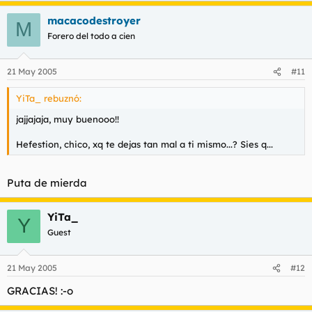
macacodestroyer
M
Forero del todo a cien
21 May 2005
#11
YiTa_ rebuznó:
jajjajaja, muy buenooo!!
Hefestion, chico, xq te dejas tan mal a ti mismo...? Sies q...
Puta de mierda
YiTa_
Y
Guest
21 May 2005
#12
GRACIAS! :-o