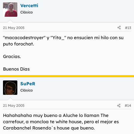
Vercetti
Clásico
21 May 2005
#13
"macacodestroyer" y "Yita_" no ensucien mi hilo con su
puto forochat.
Gracias.
Buenos Dias
SuPeR
Clásico
21 May 2005
#14
Hahahahaha muy bueno a Aluche lo llaman The
carrefour, a moncloa te white house, pero el mejor es
Carabanchel Rosendo´s house que bueno.