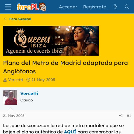
Acceder
Regístrate
Foro General
Plano del Metro de Madrid adaptado para
Anglófonos
I
F
Vercetti
21 May 2005
n
e
i
c
Vercetti
c
h
Clásico
i
a
a
d
d
e
21 May 2005
#1
o
i
r
n
Los que desconozcan la red de metro madrileña que se
d
i
bajen el plano auténtico de
AQUÍ
para comprobar las
e
c