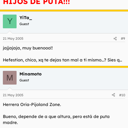
HIJOS DE PUTA!!!
YiTa_
Y
Guest
21 May 2005
#9
jajjajaja, muy buenooo!!
Hefestion, chico, xq te dejas tan mal a ti mismo...? Sies q...
Minamoto
M
Guest
21 May 2005
#10
Herrera Oria-Pijoland Zone.
Bueno, depende de a que altura, pero está de puta
madre.