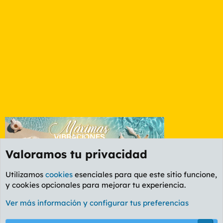
Valoramos tu privacidad
Utilizamos
cookies
esenciales para que este sitio funcione,
y cookies opcionales para mejorar tu experiencia.
Foro General
Ver más información y configurar tus preferencias
Cookies
PL OLDSTYLE AMARILLO
Cambiar fuente
Español (ES)