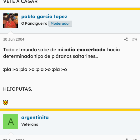
VETE A CAGAR
pablo garcia lopez
O Pandigueiro
Moderador
30 Jun 2004
#4
Todo el mundo sabe de mi
odio exacerbado
hacia
determinado tipo de plátanos saltarines...
:pla :-o :pla :-o :pla :-o :pla :-o
HIJOPUTAS.
argentinita
A
Veterano