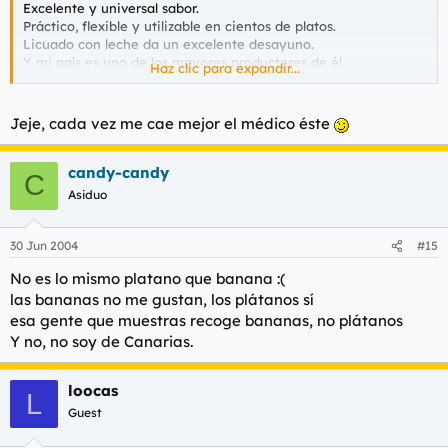
Excelente y universal sabor.
Práctico, flexible y utilizable en cientos de platos.
Licuado con leche da un excelente desayuno.
Y mi país es uno de los mayores productores de él.
Haz clic para expandir...
Te felicito, por poner este post.
Y que los que no lo aprecian, allá ellos...
Jeje, cada vez me cae mejor el médico éste
candy-candy
C
Asiduo
30 Jun 2004
#15
No es lo mismo platano que banana :(
las bananas no me gustan, los plátanos sí
esa gente que muestras recoge bananas, no plátanos
Y no, no soy de Canarias.
loocas
L
Guest