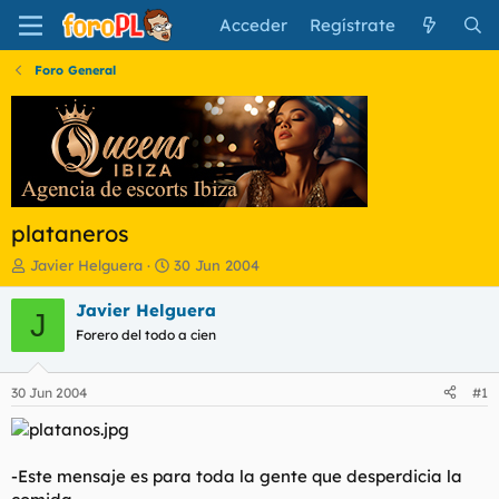
Acceder
Regístrate
Foro General
plataneros
I
F
Javier Helguera
30 Jun 2004
n
e
i
c
Javier Helguera
J
c
h
Forero del todo a cien
i
a
a
d
d
e
30 Jun 2004
#1
o
i
r
n
d
i
e
c
-Este mensaje es para toda la gente que desperdicia la
l
i