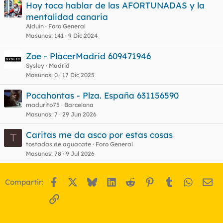
Hoy toca hablar de las AFORTUNADAS y la
mentalidad canaria
Alduin
Foro General
Masunos
141
9 Dic 2024
Zoe - PlacerMadrid 609471946
Sysley
Madrid
Masunos
0
17 Dic 2025
Pocahontas - Plza. España 631156590
madurito75
Barcelona
Masunos
7
29 Jun 2026
Caritas me da asco por estas cosas
T
tostadas de aguacate
Foro General
Masunos
78
9 Jul 2026
Facebook
X
Bluesky
LinkedIn
Reddit
Pinterest
Tumblr
WhatsA
Em
Compartir:
Enlace