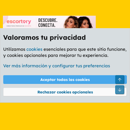
Valoramos tu privacidad
Utilizamos
cookies
esenciales para que este sitio funcione,
y cookies opcionales para mejorar tu experiencia.
Foro Política
Ver más información y configurar tus preferencias
Cookies
PL OLDSTYLE AMARILLO
Cambiar fuente
Español (ES)
Arri
Aceptar todas las cookies
Contáctanos
Términos y reglas
Política de privacidad
Ayuda
R
Pie
S
Rechazar cookies opcionales
S
®
Community platform by XenForo
© 2010-2026 XenForo Ltd.