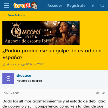
Acceder
Regístrate
Foro Política
¿Podría producirse un golpe de estado en
España?
I
F
skacaca
10 Nov 2005
n
e
i
c
skacaca
S
c
h
Novato de mierda
i
a
a
d
d
e
10 Nov 2005
#1
o
i
r
n
Dado los ultimos acontecimientos y el estado de debilidad
d
i
de gobierno y su incompetencia como veis la idea de que
e
c