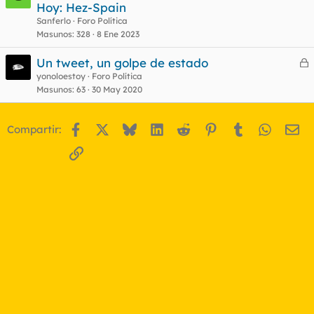
Hoy: Hez-Spain
o
Sanferlo
Foro Política
Masunos
328
8 Ene 2023
Un tweet, un golpe de estado
e
yonoloestoy
Foro Política
Masunos
63
30 May 2020
r
r
Facebook
X
Bluesky
LinkedIn
Reddit
Pinterest
Tumblr
WhatsA
Em
Compartir:
o
Enlace