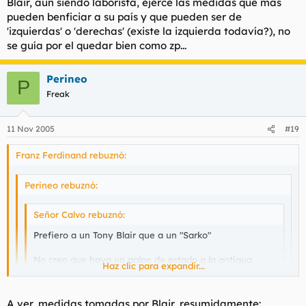
Blair, aun siendo laborista, ejerce las medidas que más
pueden benficiar a su país y que pueden ser de
'izquierdas' o 'derechas' (existe la izquierda todavía?), no
se guía por el quedar bien como zp...
Perineo
P
Freak
11 Nov 2005
#19
Franz Ferdinand rebuznó:
Perineo rebuznó:
Señor Calvo rebuznó:
Prefiero a un Tony Blair que a un "Sarko"
No creo que haya un golpe de estado a la antigua
Haz clic para expandir...
usanza en España, pero hay formas de movilizar a la
gente para cambiar el orden establecido...
Haz clic para expandir...
Haz clic para expandir...
A ver, medidas tomadas por Blair, resumidamente: