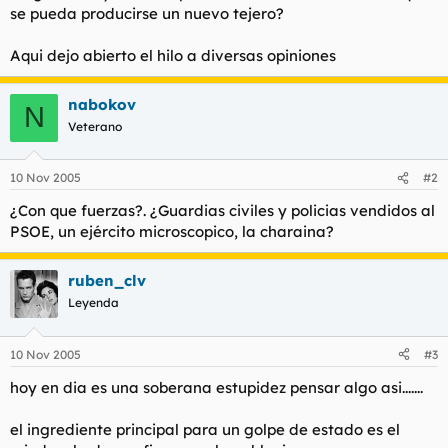
se pueda producirse un nuevo tejero?
l
i
t
o
e
Aqui dejo abierto el hilo a diversas opiniones
m
a
nabokov
N
Veterano
10 Nov 2005
#2
¿Con que fuerzas?. ¿Guardias civiles y policias vendidos al
PSOE, un ejército microscopico, la charaina?
ruben_clv
Leyenda
10 Nov 2005
#3
hoy en dia es una soberana estupidez pensar algo asi.......
el ingrediente principal para un golpe de estado es el