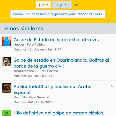
Último
1 de 3
Sig.
Debes iniciar sesión o registrarte para responder aquí.
Temas similares
Golpe de Estado de la derecha, otra vez
Nueces
Foro Política
Masunos
12
Jueves a las 19:47
Golpe de estado en Ocarinolandia. Bolitas al
borde de la guerra civil
Torquemada2.0
Foro Política
Masunos
52
28 Jun 2024
AdelantadaChat y finalisima, Arriba
e
España!
r
Morzhilla
Foro General
r
Masunos
841
20 Jul 2026
Hilo definitivo del golpe de estado clásico.
S