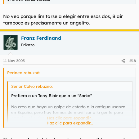
No veo porque limitarse a elegir entre esos dos, Blair
tampoco es precisamente un angelito.
Franz Ferdinand
Frikazo
11 Nov 2005
#18
Perineo rebuznó:
Señor Calvo rebuznó:
Prefiero a un Tony Blair que a un "Sarko"
No creo que haya un golpe de estado a la antigua usanza
en España, pero hay formas de movilizar a la gente para
cambiar el orden establecido...
Haz clic para expandir...
Haz clic para expandir...
No veo porque limitarse a elegir entre esos dos, Blair tampoco
es precisamente un angelito.