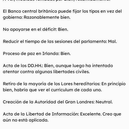
No veo porque limitarse a elegir entre esos dos, Blair
Blair, aun siendo laborista, ejerce las medidas que más pueden
tampoco es precisamente un angelito.
El Banco central británico puede fijar los tipos en vez del
benficiar a su país y que pueden ser de 'izquierdas' o
gobierno: Razonablemente bien.
'derechas' (existe la izquierda todavía?), no se guía por el
quedar bien como zp...
No apoyarse en el déficit: Bien.
Reducir el tiempo de las sesiones del parlamento: Mal.
Proceso de paz en Irlanda: Bien.
Acta de los DD.HH.: Bien, aunque luego ha intentado
atentar contra algunas libertades civiles.
Retiro de la mayoría de los Lores hereditarios: En principio
bien, habría que ver el currículum de cada uno.
Creación de la Autoridad del Gran Londres: Neutral.
Acta de la Libertad de Información: Excelente. Creo que
aún no está aplicada.