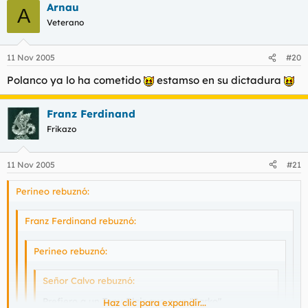
Arnau
A
Veterano
11 Nov 2005
#20
Polanco ya lo ha cometido
estamso en su dictadura
Franz Ferdinand
Frikazo
11 Nov 2005
#21
Perineo rebuznó:
Franz Ferdinand rebuznó:
Perineo rebuznó:
Señor Calvo rebuznó:
Prefiero a un Tony Blair que a un "Sarko"
Haz clic para expandir...