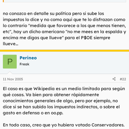
No creo que haya un golpe de estado a la antigua
Haz clic para expandir...
usanza en España, pero hay formas de movilizar a
no conozco en detalle su política pero si sube los
la gente para cambiar el orden establecido...
Haz clic para expandir...
impuestos lo dice y no como aqui que te lo disfrazan como
Haz clic para expandir...
A ver, medidas tomadas por Blair, resumidamente:
lo contrario "medida que favorece a los que menos tienen,
etc", hay un dicho americano "no me mees en la espalda y
No veo porque limitarse a elegir entre esos dos, Blair
El Banco central británico puede fijar los tipos en vez del
Blair, aun siendo laborista, ejerce las medidas que más
encima me digas que llueve" para el P$OE siempre
tampoco es precisamente un angelito.
gobierno: Razonablemente bien.
pueden benficiar a su país y que pueden ser de 'izquierdas'
llueve...
o 'derechas' (existe la izquierda todavía?), no se guía por el
No apoyarse en el déficit: Bien.
quedar bien como zp...
Perineo
P
Reducir el tiempo de las sesiones del parlamento: Mal.
Freak
Proceso de paz en Irlanda: Bien.
11 Nov 2005
#22
Acta de los DD.HH.: Bien, aunque luego ha intentado atentar
contra algunas libertades civiles.
El caso es que Wikipedia es un medio limitado para según
qué cosas. Va bien para obtener rápidamente
Retiro de la mayoría de los Lores hereditarios: En principio
conocimientos generales de algo, pero por ejemplo, no
bien, habría que ver el currículum de cada uno.
dice si se han subido los impuestos indirectos, o sobre el
gasto en defensa o en oo.pp.
Creación de la Autoridad del Gran Londres: Neutral.
Acta de la Libertad de Información: Excelente. Creo que aún
En todo caso, creo que yo hubiera votado Conservadores.
no está aplicada.