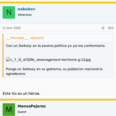
Intervenciones en Kosovo, Afganistán e Irak: Indeciso;
nabokov
N
indeciso; neutral.
Veterano
Incremento de los impuestos para mejorar la sanidad y la
educación: Bien.
11 Nov 2005
#23
Suspensión del parlamento norirlandés: Mal.
__Moroder__ rebuznó:
Con un Sarkozy en la escena politica yo ya me conformaria.
Modificación de las becas universitarias: No me aclaro con el
tema.
"Suicidio" del David Kelly: Fatal. Probablemente fuese
asesinado.
Ponga un Sarkozy en su gobierno, su poblacion nacional lo
agradecera.
Prohibición de la caza del zorro: Chorrada. Ligeramente mal.
Y creo que esto es todo.
Este tio es un héroe.
ManosPajeras
M
Guest