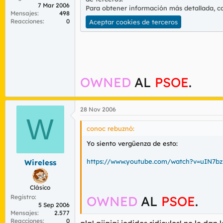
7 Mar 2006
Para obtener información más detallada, c
Mensajes
498
Reacciones
0
Aceptar cookies de terceros
OWNED
AL
PSOE
.
28 Nov 2006
W
conoc rebuznó:
Yo siento vergüenza de esto:
https://www.youtube.com/watch?v=uIN7bz
Wireless
Clásico
Registro
OWNED
AL
PSOE
.
5 Sep 2006
Mensajes
2.577
Reacciones
0