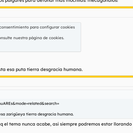
an los pulgares para detonar mas mochilas! mecagondios!
 consentimiento para configurar cookies
onsulte nuestra
página de cookies
.
asta esa puta tierra desgracia humana.
muAREs&mode=related&search=
 esa zarigüeya tierra desgracia humana.
y q el tema nunca acabe, asi siempre podremos estar llorando