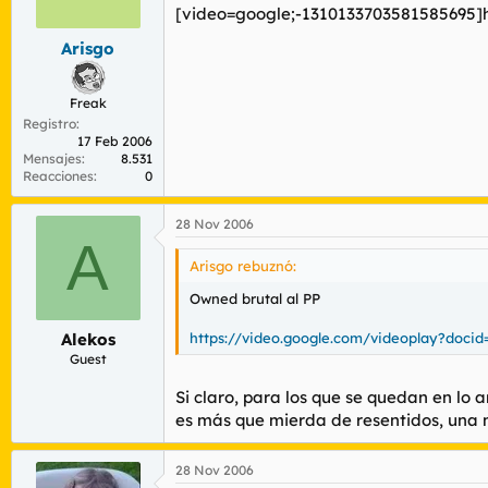
r
n
[video=google;-1310133703581585695]
d
i
Arisgo
e
c
l
i
t
o
Freak
e
Registro
m
17 Feb 2006
a
Mensajes
8.531
Reacciones
0
28 Nov 2006
A
Arisgo rebuznó:
Owned brutal al PP
https://video.google.com/videoplay?doci
Alekos
Guest
Si claro, para los que se quedan en lo 
es más que mierda de resentidos, una m
28 Nov 2006