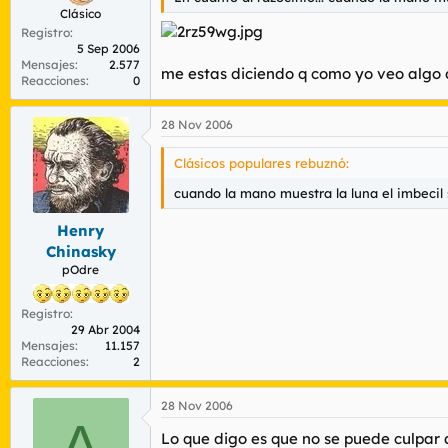
Clásico
Registro
5 Sep 2006
Mensajes
2.577
me estas diciendo q como yo veo algo d
Reacciones
0
28 Nov 2006
Clásicos populares rebuznó:
cuando la mano muestra la luna el imbecil
Henry
Chinasky
pOdre
Registro
29 Abr 2004
Mensajes
11.157
Reacciones
2
28 Nov 2006
A
Lo que digo es que no se puede culpar