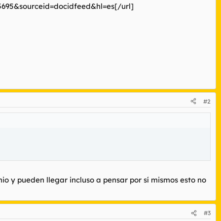
695&sourceid=docidfeed&hl=es[/url]
#2
nio y pueden llegar incluso a pensar por sí mismos esto no
#3