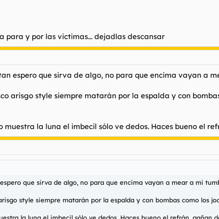
a para y por las victimas... dejadlas descansar
tan espero que sirva de algo, no para que encima vayan a m
asco arisgo style siempre matarán por la espalda y con bomba
o muestra la luna el imbecil sólo ve dedos. Haces bueno el ref
 espero que sirva de algo, no para que encima vayan a mear a mi tum
 arisgo style siempre matarán por la espalda y con bombas como los jo
estra la luna el imbecil sólo ve dedos. Haces bueno el refrán, gañan de