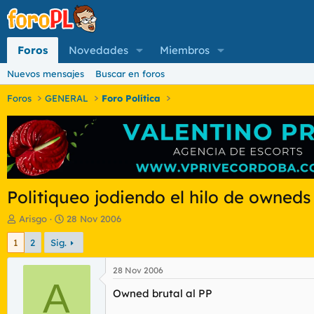
Foros
Novedades
Miembros
Nuevos mensajes
Buscar en foros
Foros
GENERAL
Foro Política
Politiqueo jodiendo el hilo de owneds
I
F
Arisgo
28 Nov 2006
n
e
1
2
Sig.
i
c
c
h
i
a
28 Nov 2006
a
A
d
Owned brutal al PP
d
e
o
i