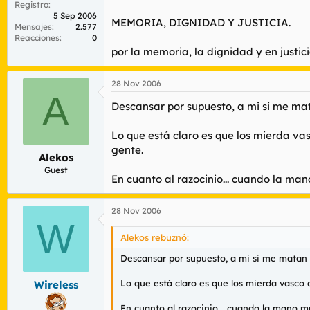
Registro
5 Sep 2006
MEMORIA, DIGNIDAD Y JUSTICIA.
Mensajes
2.577
Reacciones
0
por la memoria, la dignidad y en justici
28 Nov 2006
A
Descansar por supuesto, a mi si me ma
Lo que está claro es que los mierda v
gente.
Alekos
Guest
En cuanto al razocinio... cuando la man
28 Nov 2006
W
Alekos rebuznó:
Descansar por supuesto, a mi si me matan
Lo que está claro es que los mierda vasco
Wireless
En cuanto al razocinio... cuando la mano mu