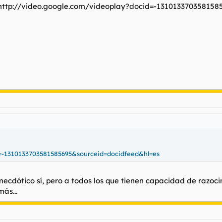
http://video.google.com/videoplay?docid=-1310133703581585
d=-1310133703581585695&sourceid=docidfeed&hl=es
anecdótico sí, pero a todos los que tienen capacidad de razoci
ás...