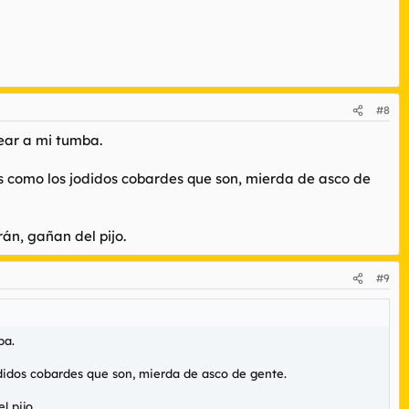
#8
ear a mi tumba.
s como los jodidos cobardes que son, mierda de asco de
rán, gañan del pijo.
#9
ba.
didos cobardes que son, mierda de asco de gente.
l pijo.