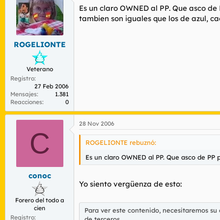
Es un claro OWNED al PP. Que asco de P
tambien son iguales que los de azul, ca
ROGELIONTE
Veterano
Registro
27 Feb 2006
Mensajes
1.381
Reacciones
0
28 Nov 2006
C
ROGELIONTE rebuznó:
Es un claro OWNED al PP. Que asco de PP p
conoc
Yo siento vergüenza de esto:
Forero del todo a
cien
Para ver este contenido, necesitaremos su
Registro
de terceros.