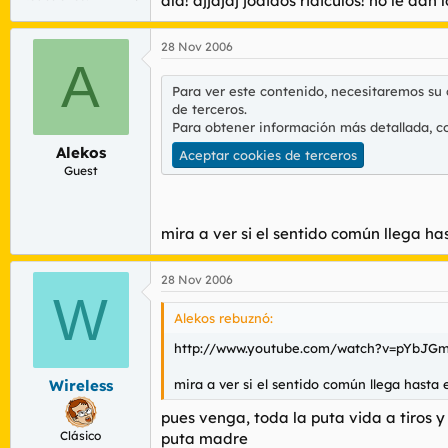
ala! ajjajaj jodidos ridiculos! no le d
28 Nov 2006
A
Para ver este contenido, necesitaremos su
de terceros.
Para obtener información más detallada, c
Alekos
Aceptar cookies de terceros
Guest
mira a ver si el sentido común llega h
28 Nov 2006
W
Alekos rebuznó:
http://www.youtube.com/watch?v=pYbJG
mira a ver si el sentido común llega hasta
Wireless
pues venga, toda la puta vida a tiros 
Clásico
puta madre