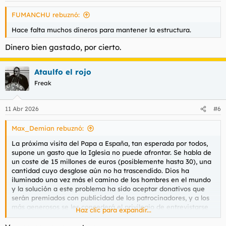
encuentro de trabajo en el
Gran
500.000 -
FUMANCHU rebuznó:
Vaticano, espacios reservados en
Benefactor
1.000.000 €
actos, uso del logo/distintivo
Hace falta muchos dineros para mantener la estructura.
oficial, deducciones fiscales.
Audiencia con benefactores (no
Dinero bien gastado, por cierto.
250.000 -
Benefactor
necesariamente privada),
500.000 €
espacios reservados, uso del logo.
Ataulfo el rojo
Espacios en algunos actos,
Freak
50.000 -
distintivo de “Embajador
Patrocinador
250.000 €
empresarial”, mención en
materiales.
11 Abr 2026
#6
Inclusión en directorio oficial de
Colaborador
10.000 €
colaboradores, mención en
Max_Demian rebuznó:
comunicaciones.
La próxima visita del Papa a España, tan esperada por todos,
Amigo
1.000 €
Certificado oficial de contribución.
supone un gasto que la Iglesia no puede afrontar. Se habla de
un coste de 15 millones de euros (posiblemente hasta 30), una
cantidad cuyo desglose aún no ha trascendido. Dios ha
iluminado una vez más el camino de los hombres en el mundo
y la solución a este problema ha sido aceptar donativos que
serán premiados con publicidad de los patrocinadores, y a los
más generosos se les concederá el privilegio de entrevistarse
Haz clic para expandir...
con León. La duración de la entrevista variará en función de la
generosidad de cada uno, pero se advierte que el Papa va a