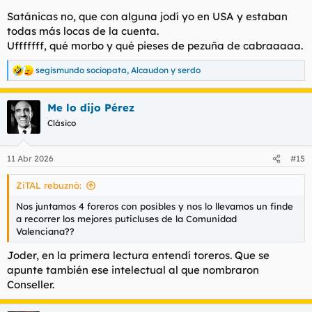
Satánicas no, que con alguna jodí yo en USA y estaban
todas más locas de la cuenta.
Ufffffff, qué morbo y qué pieses de pezuña de cabraaaaa.
segismundo sociopata
,
Alcaudon
y
serdo
R
e
a
Me lo dijo Pérez
c
c
Clásico
i
o
n
11 Abr 2026
#15
e
s
ZiTAL rebuznó:
:
Nos juntamos 4 foreros con posibles y nos lo llevamos un finde
a recorrer los mejores puticluses de la Comunidad
Valenciana??
Joder, en la primera lectura entendí toreros. Que se
apunte también ese intelectual al que nombraron
Conseller.