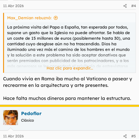
n
11 Abr 2026
#4
e
s
Max_Demian rebuznó:
:
La próxima visita del Papa a España, tan esperada por todos,
supone un gasto que la Iglesia no puede afrontar. Se habla de
un coste de 15 millones de euros (posiblemente hasta 30), una
cantidad cuyo desglose aún no ha trascendido. Dios ha
iluminado una vez más el camino de los hombres en el mundo
y la solución a este problema ha sido aceptar donativos que
serán premiados con publicidad de los patrocinadores, y a los
más generosos se les concederá el privilegio de entrevistarse
Haz clic para expandir...
con León. La duración de la entrevista variará en función de la
generosidad de cada uno, pero se advierte que el Papa va a
Cuando vivia en Roma iba mucho al Vaticano a pasear y
ser relojero y que, aunque no fuma y las instalaciones van a
recrearme en la arquitectura y arte presentes.
ser razonablemente confortables, no se va a poder aparcar
bien.
Hace falta muchos dineros para mantener la estructura.
Con lo que sobre se comprará una peluca mejor a Jesús de
Medinaceli (Madrid) y, si llega, una cabeza nueva a la Virgen
Pedoflor
de la Macarena (Sevilla).
Clásico
Nivel
Aportación
Beneficios principales
11 Abr 2026
#5
Encuentro
personal
con el Papa,