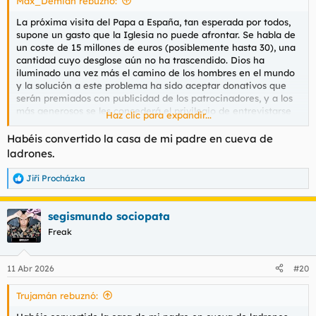
Max_Demian rebuznó:
:
La próxima visita del Papa a España, tan esperada por todos,
supone un gasto que la Iglesia no puede afrontar. Se habla de
un coste de 15 millones de euros (posiblemente hasta 30), una
cantidad cuyo desglose aún no ha trascendido. Dios ha
iluminado una vez más el camino de los hombres en el mundo
y la solución a este problema ha sido aceptar donativos que
serán premiados con publicidad de los patrocinadores, y a los
más generosos se les concederá el privilegio de entrevistarse
Haz clic para expandir...
con León. La duración de la entrevista variará en función de la
generosidad de cada uno, pero se advierte que el Papa va a
Habéis convertido la casa de mi padre en cueva de
ser relojero y que, aunque no fuma y las instalaciones van a
ladrones.
ser razonablemente confortables, no se va a poder aparcar
bien.
Jiří Procházka
R
e
Con lo que sobre se comprará una peluca mejor a Jesús de
a
Medinaceli (Madrid) y, si llega, una cabeza nueva a la Virgen
segismundo sociopata
c
de la Macarena (Sevilla).
c
Freak
i
o
Nivel
Aportación
Beneficios principales
n
11 Abr 2026
#20
Encuentro
personal
con el Papa,
e
encuentro de trabajo en el
s
Gran
500.000 -
Trujamán rebuznó:
:
Vaticano, espacios reservados en
Benefactor
1.000.000 €
actos, uso del logo/distintivo