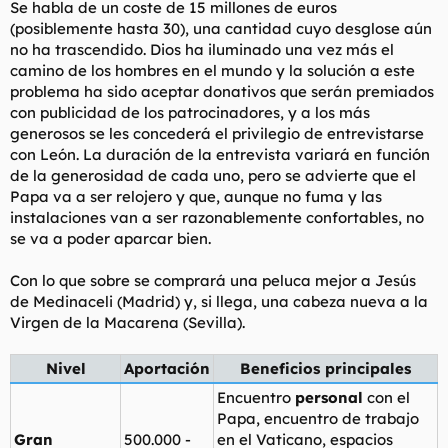
Se habla de un coste de 15 millones de euros
l
i
(posiblemente hasta 30), una cantidad cuyo desglose aún
t
o
no ha trascendido. Dios ha iluminado una vez más el
e
camino de los hombres en el mundo y la solución a este
m
a
problema ha sido aceptar donativos que serán premiados
con publicidad de los patrocinadores, y a los más
generosos se les concederá el privilegio de entrevistarse
con León. La duración de la entrevista variará en función
de la generosidad de cada uno, pero se advierte que el
Papa va a ser relojero y que, aunque no fuma y las
instalaciones van a ser razonablemente confortables, no
se va a poder aparcar bien.
Con lo que sobre se comprará una peluca mejor a Jesús
de Medinaceli (Madrid) y, si llega, una cabeza nueva a la
Virgen de la Macarena (Sevilla).
Nivel
Aportación
Beneficios principales
Encuentro
personal
con el
Papa, encuentro de trabajo
Gran
500.000 -
en el Vaticano, espacios