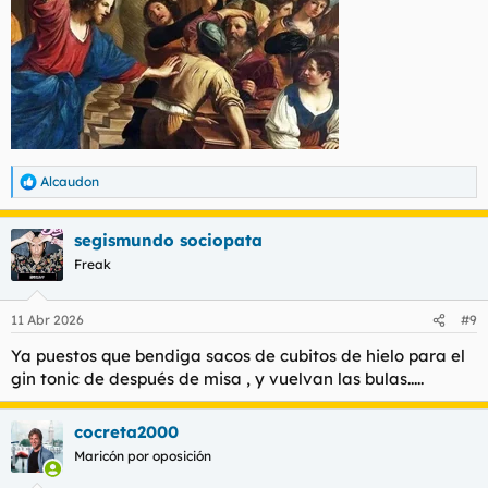
comunicaciones.
Amigo
1.000 €
Certificado oficial de contribución.
Alcaudon
R
e
a
segismundo sociopata
c
c
Freak
i
o
n
11 Abr 2026
#9
e
s
Ya puestos que bendiga sacos de cubitos de hielo para el
:
gin tonic de después de misa , y vuelvan las bulas.....
cocreta2000
Maricón por oposición