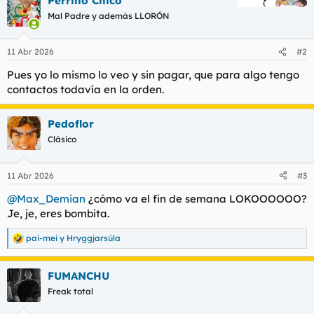
Perrino Chico
c
c
Mal Padre y además LLORÓN
i
o
n
11 Abr 2026
#2
e
s
Pues yo lo mismo lo veo y sin pagar, que para algo tengo
:
contactos todavía en la orden.
Pedoflor
Clásico
11 Abr 2026
#3
@Max_Demian
¿cómo va el fin de semana LOKOOOOOO?
Je, je, eres bombita.
pai-mei
y
Hryggjarsúla
R
e
a
FUMANCHU
c
c
Freak total
i
o