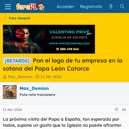
Acceder
Regístrate
Foro General
Pon el logo de tu empresa en la
[RETARDS]
sotana del Papa León Catorce
I
F
Max_Demian
11 Abr 2026
n
e
i
c
Max_Demian
c
h
Puta rata traicionera
i
a
a
d
d
e
11 Abr 2026
#1
o
i
r
n
La próxima visita del Papa a España, tan esperada por
d
i
todos, supone un gasto que la Iglesia no puede afrontar.
e
c