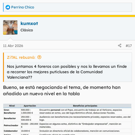
Perrino Chico
R
e
a
kumxot
c
c
Clásico
i
o
n
11 Abr 2026
#17
e
s
ZiTAL rebuznó:
:
Nos juntamos 4 foreros con posibles y nos lo llevamos un finde
a recorrer los mejores puticluses de la Comunidad
Valenciana??
Bueno, se está negociando el tema, de momento han
añadido un nuevo nivel en la tabla