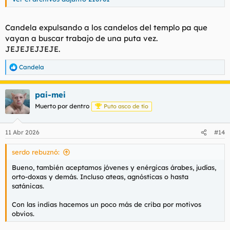
Candela expulsando a los candelos del templo pa que
vayan a buscar trabajo de una puta vez.
JEJEJEJJEJE.
Candela
R
e
a
pai-mei
c
c
Muerto por dentro
Puto asco de tío
i
o
n
11 Abr 2026
#14
e
s
serdo rebuznó:
:
Bueno, también aceptamos jóvenes y enérgicas árabes, judías,
orto-doxas y demás. Incluso ateas, agnósticas o hasta
satánicas.
Con las indias hacemos un poco más de criba por motivos
obvios.