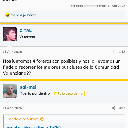
Editado cobardemente:
11 Abr 2026
Me lo dijo Pérez
R
e
a
ZiTAL
c
c
Veterano
i
o
n
11 Abr 2026
#12
e
s
Nos juntamos 4 foreros con posibles y nos lo llevamos un
:
finde a recorrer los mejores puticluses de la Comunidad
Valenciana??
pai-mei
Muerto por dentro
Puto asco de tío
11 Abr 2026
#13
Candela rebuznó:
Ver el archivos adjunto 216761