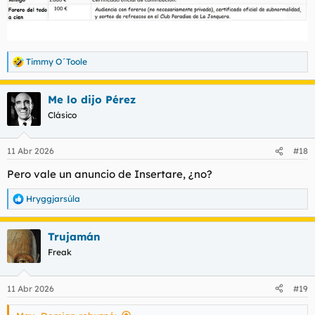
Timmy O´Toole
R
e
a
Me lo dijo Pérez
c
c
Clásico
i
o
n
11 Abr 2026
#18
e
s
Pero vale un anuncio de Insertare, ¿no?
:
Hryggjarsúla
R
e
a
Trujamán
c
c
Freak
i
o
n
11 Abr 2026
#19
e
s