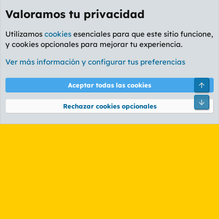
Valoramos tu privacidad
Utilizamos
cookies
esenciales para que este sitio funcione,
y cookies opcionales para mejorar tu experiencia.
Foro General
Ver más información y configurar tus preferencias
Cookies
PL OLDSTYLE AMARILLO
Cambiar fuente
Español (ES)
Arri
Aceptar todas las cookies
Contáctanos
Términos y reglas
Política de privacidad
Ayuda
R
Pie
S
Rechazar cookies opcionales
S
®
Community platform by XenForo
© 2010-2026 XenForo Ltd.