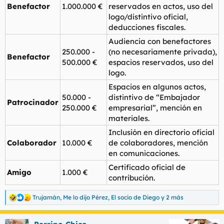
Benefactor
1.000.000 €
reservados en actos, uso del
logo/distintivo oficial,
deducciones fiscales.
Audiencia con benefactores
250.000 -
(no necesariamente privada),
Benefactor
500.000 €
espacios reservados, uso del
logo.
Espacios en algunos actos,
50.000 -
distintivo de “Embajador
Patrocinador
250.000 €
empresarial”, mención en
materiales.
Inclusión en directorio oficial
Colaborador
10.000 €
de colaboradores, mención
en comunicaciones.
Certificado oficial de
Amigo
1.000 €
contribución.
Trujamán
,
Me lo dijo Pérez
,
El socio de Diego
y 2 más
R
e
a