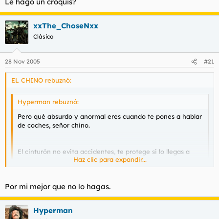
Le hago un croquis?
xxThe_ChoseNxx
Clásico
28 Nov 2005
#21
EL CHINO rebuznó:
Hyperman rebuznó:
Pero qué absurdo y anormal eres cuando te pones a hablar
de coches, señor chino.
El cinturón no evita accidentes, te protege si lo llegas a
Haz clic para expandir...
tener.
El principal factor de los accidentes es la persona, no la
Haz clic para expandir...
Por mi mejor que no lo hagas.
velocidad, ni la lluvia ni mierdas.
Yo soy partidario de los accidentes porque sirven para
Usted no ha entendido la metáfora verdad?
Hyperman
cribar poco a poco a todos los inútiles del volante, hasta