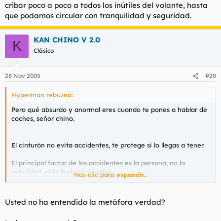
cribar poco a poco a todos los inútiles del volante, hasta
que podamos circular con tranquilidad y seguridad.
KAN CHINO V 2.0
K
Clásico
28 Nov 2005
#20
Hyperman rebuznó:
Pero qué absurdo y anormal eres cuando te pones a hablar de
coches, señor chino.
El cinturón no evita accidentes, te protege si lo llegas a tener.
El principal factor de los accidentes es la persona, no la
velocidad, ni la lluvia ni mierdas.
Haz clic para expandir...
Yo soy partidario de los accidentes porque sirven para cribar
poco a poco a todos los inútiles del volante, hasta que
Usted no ha entendido la metáfora verdad?
podamos circular con tranquilidad y seguridad.