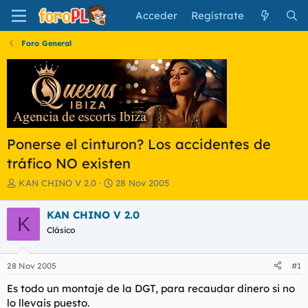
Acceder
Regístrate
Foro General
Ponerse el cinturon? Los accidentes de
tráfico NO existen
I
F
KAN CHINO V 2.0
28 Nov 2005
n
e
i
c
KAN CHINO V 2.0
K
c
h
Clásico
i
a
a
d
d
e
28 Nov 2005
#1
o
i
r
n
Es todo un montaje de la DGT, para recaudar dinero si no
d
i
lo llevais puesto.
e
c