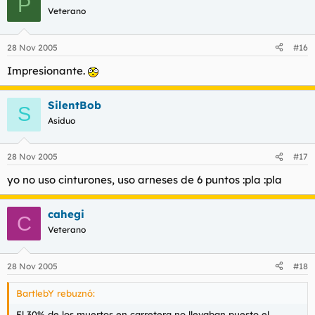
P
Veterano
28 Nov 2005
#16
Impresionante.
SilentBob
S
Asiduo
28 Nov 2005
#17
yo no uso cinturones, uso arneses de 6 puntos :pla :pla
cahegi
C
Veterano
28 Nov 2005
#18
BartlebY rebuznó:
El 30% de los muertos en carretera no llevaban puesto el