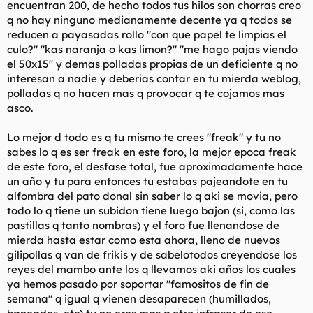
.tu no entiendes de musica
encuentran 200, de hecho todos tus hilos son chorras creo
q no hay ninguno medianamente decente ya q todos se
-soy guay soy malote uh uh te voy a pegar
reducen a payasadas rollo "con que papel te limpias el
culo?" "kas naranja o kas limon?" "me hago pajas viendo
el 50x15" y demas polladas propias de un deficiente q no
anda y vete a comer rulas y muerete de sobredosis (si es que
interesan a nadie y deberias contar en tu mierda weblog,
existe) pedazo de subnormal
polladas q no hacen mas q provocar q te cojamos mas
asco.
Lo mejor d todo es q tu mismo te crees "freak" y tu no
sabes lo q es ser freak en este foro, la mejor epoca freak
de este foro, el desfase total, fue aproximadamente hace
un año y tu para entonces tu estabas pajeandote en tu
alfombra del pato donal sin saber lo q aki se movia, pero
todo lo q tiene un subidon tiene luego bajon (si, como las
pastillas q tanto nombras) y el foro fue llenandose de
mierda hasta estar como esta ahora, lleno de nuevos
gilipollas q van de frikis y de sabelotodos creyendose los
reyes del mambo ante los q llevamos aki años los cuales
ya hemos pasado por soportar "famositos de fin de
semana" q igual q vienen desaparecen (humillados,