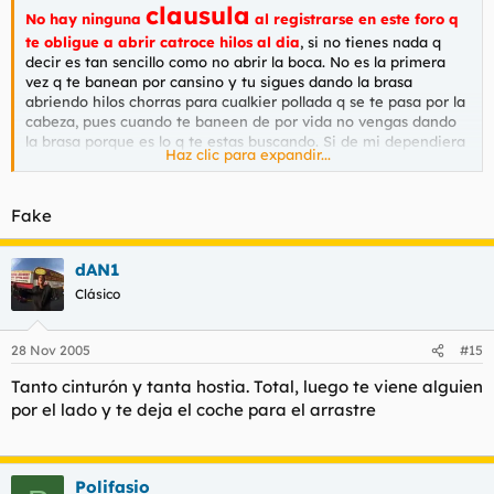
clausula
No hay ninguna
al registrarse en este foro q
te obligue a abrir catroce hilos al dia
, si no tienes nada q
decir es tan sencillo como no abrir la boca. No es la primera
vez q te banean por cansino y tu sigues dando la brasa
abriendo hilos chorras para cualkier pollada q se te pasa por la
cabeza, pues cuando te baneen de por vida no vengas dando
la brasa porque es lo q te estas buscando. Si de mi dependiera
Haz clic para expandir...
te habria baneado hace meses de hasta la tarjeta del carrefur.
Fake
dAN1
Clásico
28 Nov 2005
#15
Tanto cinturón y tanta hostia. Total, luego te viene alguien
por el lado y te deja el coche para el arrastre
Polifasio