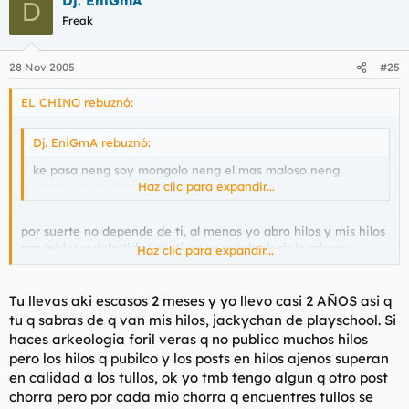
Dj. EniGmA
D
Freak
28 Nov 2005
#25
EL CHINO rebuznó:
Dj. EniGmA rebuznó:
ke pasa neng soy mongolo neng el mas maloso neng
pasame mas dronga neng
Haz clic para expandir...
por suerte no depende de ti, al menos yo abro hilos y mis hilos
son leidos y debatidos, de ti no se puede decir lo mismo.
Haz clic para expandir...
tus 5000 posts se resumen a postear en hilos de los demas
diciendo
Tu llevas aki escasos 2 meses y yo llevo casi 2 AÑOS asi q
tu q sabras de q van mis hilos, jackychan de playschool. Si
-este hilo es una mierda, baneenlo
haces arkeologia foril veras q no publico muchos hilos
pero los hilos q pubilco y los posts en hilos ajenos superan
-tu no sales d tu casa, yo soy guay y me como pastillas y
en calidad a los tullos, ok yo tmb tengo algun q otro post
aguanto hasta la sobremesa del domingo
chorra pero por cada mio chorra q encuentres tullos se