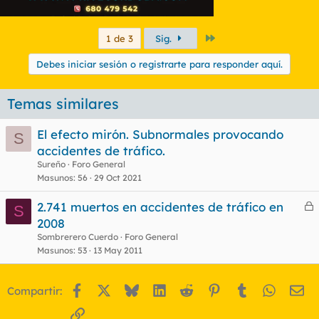
Último
1 de 3
Sig.
Debes iniciar sesión o registrarte para responder aquí.
Temas similares
El efecto mirón. Subnormales provocando
S
accidentes de tráfico.
Sureño
Foro General
Masunos
56
29 Oct 2021
2.741 muertos en accidentes de tráfico en
S
e
2008
r
Sombrerero Cuerdo
Foro General
r
Masunos
53
13 May 2011
Facebook
X
Bluesky
LinkedIn
Reddit
Pinterest
Tumblr
WhatsA
Em
Compartir:
o
Enlace