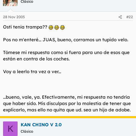
Clásico
que podamos circular con tranquilidad y seguridad.
Le hago un croquis?
28 Nov 2005
#22
Ostí tenia trampa??
Pos no m'enteré... JUAS, bueno, corramos un tupido velo.
Tómese mi respuesta como si fuera para uno de esos que
están en contra de los coches.
Voy a leerlo tra vez a ver...
...bueno, vale, ya. Efectivamente, mi respuesta no tendría
que haber sido. Mis disculpas por la molestia de tener que
explicarlo, mas ello no quita que ud. sea un hijo de adobe.
KAN CHINO V 2.0
K
Clásico