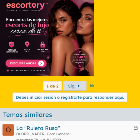
Último
1 de 2
Sig.
Debes iniciar sesión o registrarte para responder aquí.
Temas similares
La "Ruleta Rusa"
O
e
OLORD_VADER
Foro General
Masunos
38
18 Jul 2009