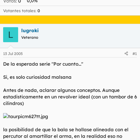
Votos:
0
0,0%
l
i
t
o
Votantes totales
0
e
m
a
lugroki
L
Veterano
13 Jul 2005
#1
De la esperada serie "Por cuanto..."
Si, es solo curiosidad malsana
Antes de nada, aclarar algunos conceptos. Aunque
estadisticamente en un revolver ideal (con un tambor de 6
cilindros)
la posibilidad de que la bala se hallase alineada con el
percutor al amartillar el arma, en la realidad eso no