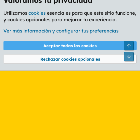
Valoramos tu privacidad
Utilizamos
cookies
esenciales para que este sitio funcione,
y cookies opcionales para mejorar tu experiencia.
Foro General
Ver más información y configurar tus preferencias
Cookies
PL OLDSTYLE AMARILLO
Cambiar fuente
Español (ES)
Arri
Aceptar todas las cookies
Contáctanos
Términos y reglas
Política de privacidad
Ayuda
R
Pie
S
Rechazar cookies opcionales
S
®
Community platform by XenForo
© 2010-2026 XenForo Ltd.