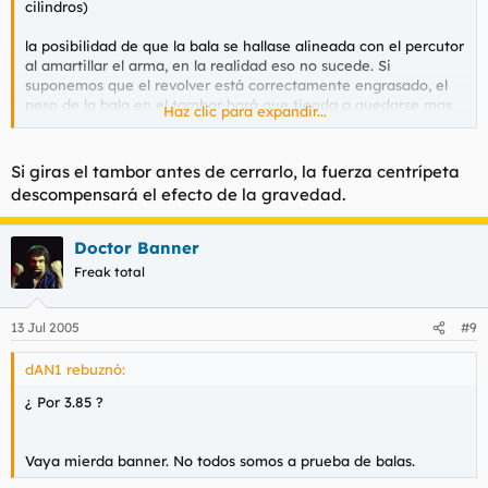
cilindros)
la posibilidad de que la bala se hallase alineada con el percutor
al amartillar el arma, en la realidad eso no sucede. Si
suponemos que el revolver está correctamente engrasado, el
peso de la bala en el tambor hará que tienda a quedarse mas
Haz clic para expandir...
frecuentemente en alguna de las posiciones inferiores.
Si giras el tambor antes de cerrarlo, la fuerza centrípeta
descompensará el efecto de la gravedad.
Doctor Banner
Freak total
13 Jul 2005
#9
dAN1 rebuznó:
¿ Por 3.85 ?
Vaya mierda banner. No todos somos a prueba de balas.