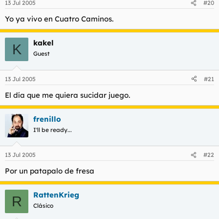
13 Jul 2005
#20
Yo ya vivo en Cuatro Caminos.
kakel
K
Guest
13 Jul 2005
#21
El día que me quiera sucidar juego.
frenillo
I'll be ready...
13 Jul 2005
#22
Por un patapalo de fresa
RattenKrieg
R
Clásico