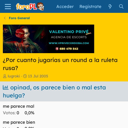
Acceder
Regístrate
Foro General
¿Por cuanto jugarías un round a la ruleta
rusa?
I
F
lugroki
13 Jul 2005
n
e
i
opinad, os parece bien o mal esta
c
c
h
huelga?
i
a
a
d
me parece mal
d
e
o
i
Votos:
0
0,0%
r
n
me parece bien
d
i
e
c