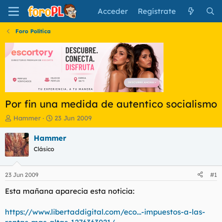
Acceder
Regístrate
Foro Política
Por fin una medida de autentico socialismo
I
F
Hammer
23 Jun 2009
n
e
i
c
Hammer
c
h
Clásico
i
a
a
d
d
e
23 Jun 2009
#1
o
i
r
n
Esta mañana aparecia esta noticia:
d
i
e
c
https://www.libertaddigital.com/eco...-impuestos-a-las-
l
i