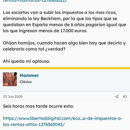
rentas-mas-altas-1276363021/
t
o
e
Los sociatas van a subir los impuestos a los mas ricos,
m
a
eliminando la ley Beckham, por la que los tipos que se
quedaban en España menos de 6 años pagarian igual que
los que ingresan menos de 17.000 euros.
Ohijan hamijos, cuando hacen algo bien hay que decirlo y
celebrarlo como tal ¿verdad?
Ahi queda mi aplauso.
Hammer
Clásico
23 Jun 2009
#2
Seis horas mas tarde ocurre esto:
https://www.libertaddigital.com/eco...a-de-impuestos-a-
las-rentas-altas-1276363042/