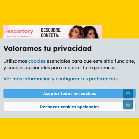
Valoramos tu privacidad
Utilizamos
cookies
esenciales para que este sitio funcione,
y cookies opcionales para mejorar tu experiencia.
Foro Política
Ver más información y configurar tus preferencias
Cookies
PL OLDSTYLE AMARILLO
Cambiar fuente
Español (ES)
Arri
Aceptar todas las cookies
Contáctanos
Términos y reglas
Política de privacidad
Ayuda
R
Pie
S
Rechazar cookies opcionales
S
®
Community platform by XenForo
© 2010-2026 XenForo Ltd.