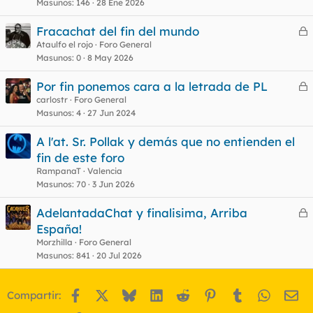
Masunos
146
28 Ene 2026
Fracachat del fin del mundo
e
Ataulfo el rojo
Foro General
Masunos
0
8 May 2026
r
r
Por fin ponemos cara a la letrada de PL
e
carlostr
Foro General
Masunos
4
27 Jun 2024
r
o
r
A l'at. Sr. Pollak y demás que no entienden el
fin de este foro
RampanaT
Valencia
o
Masunos
70
3 Jun 2026
AdelantadaChat y finalisima, Arriba
e
España!
r
Morzhilla
Foro General
r
Masunos
841
20 Jul 2026
Facebook
X
Bluesky
LinkedIn
Reddit
Pinterest
Tumblr
WhatsA
Em
Compartir:
o