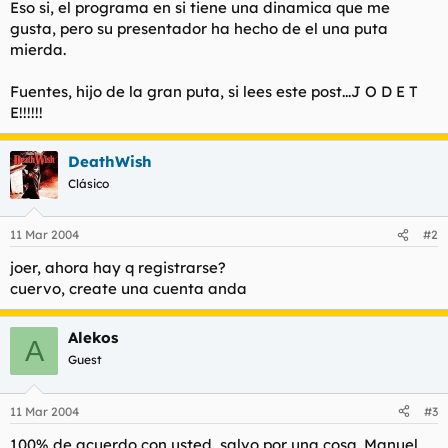
Eso si, el programa en si tiene una dinamica que me
gusta, pero su presentador ha hecho de el una puta
mierda.
Fuentes, hijo de la gran puta, si lees este post...J O D E T
E!!!!!!
DeathWish
Clásico
11 Mar 2004
#2
joer, ahora hay q registrarse?
cuervo, create una cuenta anda
Alekos
A
Guest
11 Mar 2004
#3
100% de acuerdo con usted, salvo por una cosa. Manuel