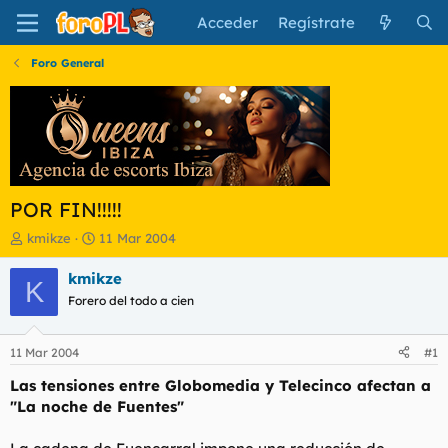
Acceder
Regístrate
Foro General
POR FIN!!!!!
I
F
kmikze
11 Mar 2004
n
e
i
c
kmikze
K
c
h
Forero del todo a cien
i
a
a
d
d
e
11 Mar 2004
#1
o
i
r
n
Las tensiones entre Globomedia y Telecinco afectan a
d
i
"La noche de Fuentes"
e
c
l
i