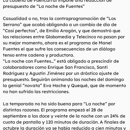
La cadena de Fuencarral impone una reducción de
t
o
presupuesto de “La noche de Fuentes”
e
m
a
Casualidad o no, tras la contraprogramación de “Los
Serrano” que acabó obligando a un cambio de día de
“Casi perfectos”, de Emilio Aragón, y que demostró que
las relaciones entre Globomedia y Telecinco no pasan por
su mejor momento, ahora es el programa de Manel
Fuentes el que sufre las consecuencias de un diálogo
tenso entre cadena y productora.
“La noche con Fuentes…” está obligado a prescindir de
colaboradores como Enrique San Francisco, Santi
Rodríguez y Agustín Jiménez por un drástico ajuste de
presupuesto. Seguirán animando las noches del domingo
la genial “novata” Eva Hache y Quequé, que de momento
no han sufrido las restricciones.
La temporada no ha sido buena para “La noche” por
distintas razones. El programa empezó el 28 de
septiembre a las doce y veinte de la noche con un 24% de
cuota de pantalla y 120 minutos de duración. A finales de
octubre la duración ya se había reducido a cien minutos y