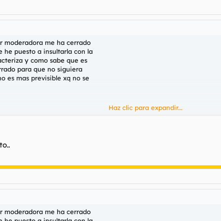
or moderadora me ha cerrado
 he puesto a insultarla con la
acteriza y como sabe que es
errado para que no siguiera
no es mas previsible xq no se
Haz clic para expandir...
o..
or moderadora me ha cerrado
 he puesto a insultarla con la