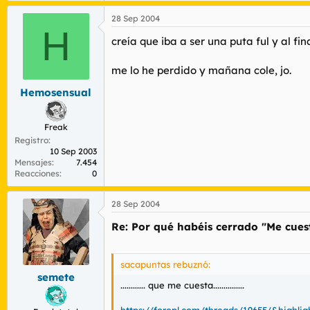
28 Sep 2004
H
creía que iba a ser una puta ful y al fina
me lo he perdido y mañana cole, jo.
Hemosensual
Freak
Registro
10 Sep 2003
Mensajes
7.454
Reacciones
0
28 Sep 2004
Re: Por qué habéis cerrado "Me cue
sacapuntas rebuznó:
semete
............ que me cuesta...............