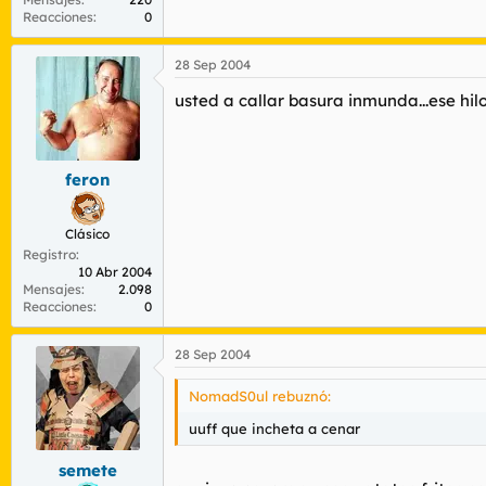
Reacciones
0
28 Sep 2004
usted a callar basura inmunda...ese hil
feron
Clásico
Registro
10 Abr 2004
Mensajes
2.098
Reacciones
0
28 Sep 2004
NomadS0ul rebuznó:
uuff que incheta a cenar
semete