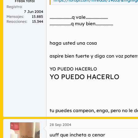
https://foropl.com/threads/19655/&highlig
Freak total
Registro
7 Jun 2004
........................q vale........................
Mensajes
15.885
Reacciones
15.344
.......................q muy bien...................
haga usted una cosa
aspire bien fuerte y diga con voz poten
YO PUEDO HACERLO
YO PUEDO HACERLO
tu puedes campeon, enga, pero no le d
28 Sep 2004
uuff que incheta a cenar