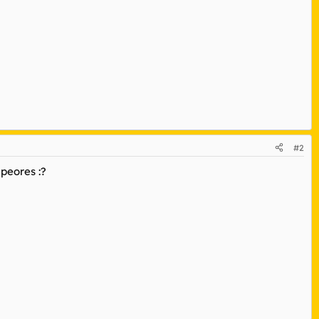
#2
 peores :?