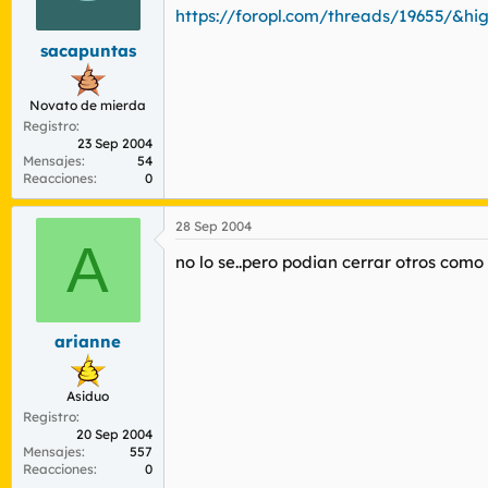
r
n
https://foropl.com/threads/19655/&hig
d
i
e
c
sacapuntas
l
i
t
o
Novato de mierda
e
m
Registro
23 Sep 2004
a
Mensajes
54
Reacciones
0
28 Sep 2004
A
no lo se..pero podian cerrar otros como 
arianne
Asiduo
Registro
20 Sep 2004
Mensajes
557
Reacciones
0