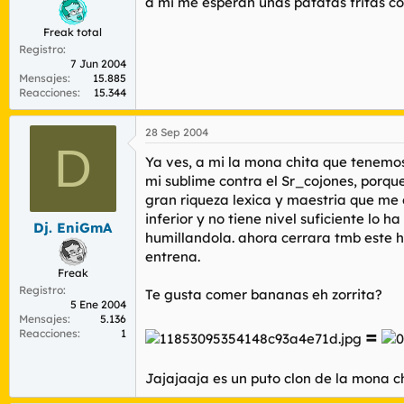
a mi me esperan unas patatas fritas c
Freak total
Registro
7 Jun 2004
Mensajes
15.885
Reacciones
15.344
28 Sep 2004
D
Ya ves, a mi la mona chita que tenem
mi sublime contra el Sr_cojones, porque
gran riqueza lexica y maestria que me
inferior y no tiene nivel suficiente lo 
Dj. EniGmA
humillandola. ahora cerrara tmb este hi
entrena.
Freak
Registro
Te gusta comer bananas eh zorrita?
5 Ene 2004
Mensajes
5.136
=
Reacciones
1
Jajajaaja es un puto clon de la mona ch