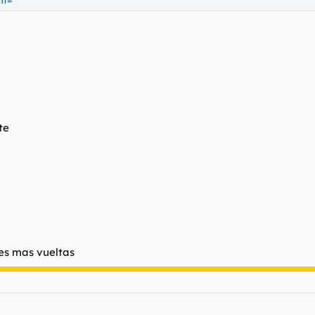
ht=
te
es mas vueltas