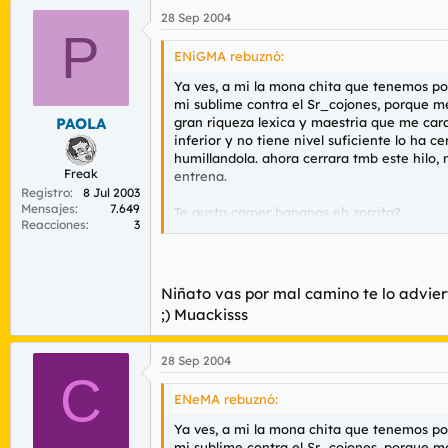
28 Sep 2004
P
ENiGMA rebuznó:
Ya ves, a mi la mona chita que tenemos p
mi sublime contra el Sr_cojones, porque me
gran riqueza lexica y maestria que me car
PAOLA
inferior y no tiene nivel suficiente lo ha c
humillandola. ahora cerrara tmb este hilo, 
Freak
entrena.
Registro
8 Jul 2003
Mensajes
7.649
Te gusta comer bananas eh zorrita?
Reacciones
3
=
Niñato vas por mal camino te lo adviert
Jajajaaja es un puto clon de la mona chita!
;) Muackisss
28 Sep 2004
C
ENeMA rebuznó:
Ya ves, a mi la mona chita que tenemos p
mi sublime contra el Sr_cojones, porque me