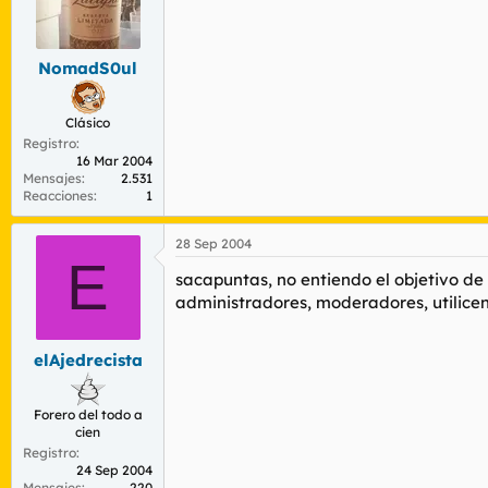
NomadS0ul
Clásico
Registro
16 Mar 2004
Mensajes
2.531
Reacciones
1
28 Sep 2004
E
sacapuntas, no entiendo el objetivo de su
administradores, moderadores, utilicen 
elAjedrecista
Forero del todo a
cien
Registro
24 Sep 2004
Mensajes
220