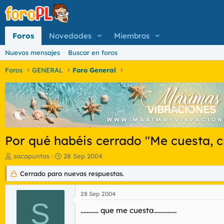
Foros
Novedades
Miembros
Nuevos mensajes
Buscar en foros
Foros
GENERAL
Foro General
Por qué habéis cerrado "Me cuesta, 
I
F
sacapuntas
28 Sep 2004
n
e
i
Cerrado para nuevas respuestas.
c
c
h
i
a
28 Sep 2004
a
d
S
d
e
............ que me cuesta...............
o
i