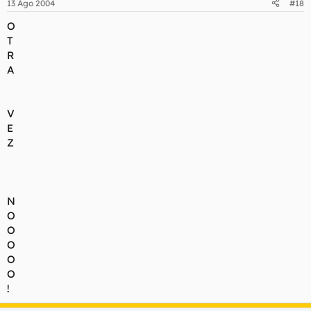
13 Ago 2004
#18
O
T
R
A
V
E
Z
N
O
O
O
O
O
!