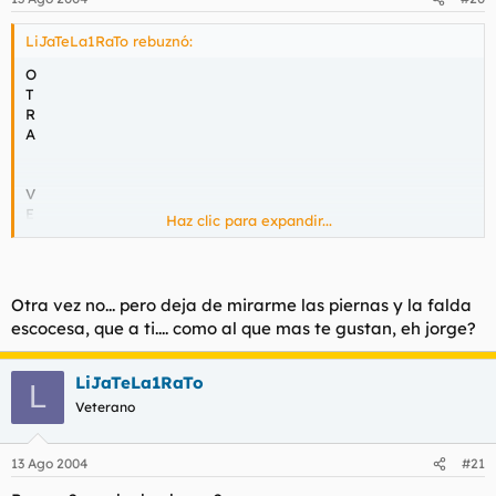
LiJaTeLa1RaTo rebuznó:
O
T
R
A
V
E
Haz clic para expandir...
Z
Otra vez no... pero deja de mirarme las piernas y la falda
N
escocesa, que a ti.... como al que mas te gustan, eh jorge?
O
O
O
LiJaTeLa1RaTo
L
O
Veterano
O
!
13 Ago 2004
#21