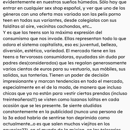
evidentemente en nuestros sueños húmedos. Sólo hay que
t
o
e
entrar en cualquier sex shop español, y ver que uno de los
m
géneros con una oferta mas variada son las pelis porno
a
teen en todas sus variantes, desde colegialas con sus
falditas al aire, vecinitas cachondas, etc...
Y es que las teens son la máxima expresión del
consumismo que nos invade. Ellas representan todo lo que
adora el sistema capitalista, eso es: juventud, belleza,
diversión, estética, variedad. El mercado tiene en las
teens a fervorosas consumidoras, ayudadas sin duda por
padres des(considerados) que les regalan generosamente
varios cientos de euros para su vestuario, sus móbiles, sus
salidas, sus tonterias. Tienen un poder de decisión
impresionante y marcan tendencias en todo el mercado,
especialmente en el de la moda, de manera que incluso
chicas que ya no están para vestir ciertas prendas (incluso
treinteañeras!!!) se visten como lozanas lolitas en cada
ocasión que se les presente. Se siente aludidas
constantemente en la publicidad (nunca una persona de
la 3a edad habría de sentirse tan deprimida como
actualmente...o es que salen muchos viejitos en los
anuncios??), en el mundo de la música, en las teleseries