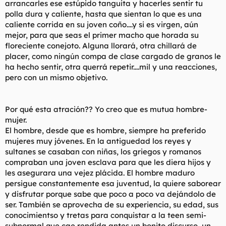
arrancarles ese estúpido tanguita y hacerles sentir tu
polla dura y caliente, hasta que sientan lo que es una
caliente corrida en su joven coño....y si es virgen, aún
mejor, para que seas el primer macho que horada su
floreciente conejoto. Alguna llorará, otra chillará de
placer, como ningún compa de clase cargado de granos le
ha hecho sentir, otra querrá repetir....mil y una reacciones,
pero con un mismo objetivo.
Por qué esta atración?? Yo creo que es mutua hombre-
mujer.
El hombre, desde que es hombre, siempre ha preferido
mujeres muy jóvenes. En la antiguedad los reyes y
sultanes se casaban con niñas, los griegos y romanos
compraban una joven esclava para que les diera hijos y
les asegurara una vejez plácida. El hombre maduro
persigue constantemente esa juventud, la quiere saborear
y disfrutar porque sabe que poco a poco va dejándolo de
ser. También se aprovecha de su experiencia, su edad, sus
conocimientso y tretas para conquistar a la teen semi-
subnormal que cae rendida antes un bonito discurso, un