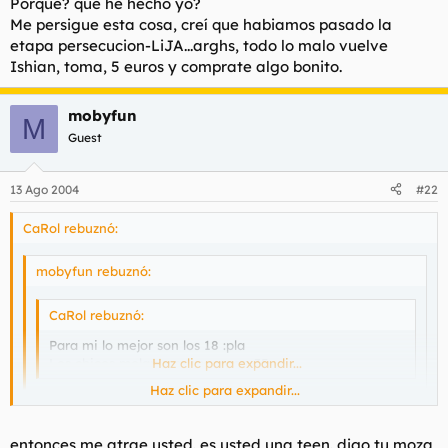
Porque? que he hecho yo?
Me persigue esta cosa, creí que habiamos pasado la
etapa persecucion-LiJA...arghs, todo lo malo vuelve
Ishian, toma, 5 euros y comprate algo bonito.
mobyfun
M
Guest
13 Ago 2004
#22
CaRol rebuznó:
mobyfun rebuznó:
CaRol rebuznó:
Para mi lo mejor son los 18 :pla
Los chicos molan mas mayores :35
Haz clic para expandir...
Haz clic para expandir...
tiene usted 18?
Haz clic para expandir...
entonces me atrae usted. es usted una teen. digo tu moza