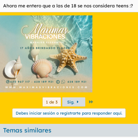
Haz clic para expandir...
Ahora me entero que a las de 18 se nos considera teens :?
tiene usted 18?
Haz clic para expandir...
entonces me atrae usted. es usted una teen. digo tu moza
recia
Si,no me trate de usted que me hace mayor
Último
1 de 3
Sig.
Debes iniciar sesión o registrarte para responder aquí.
Temas similares