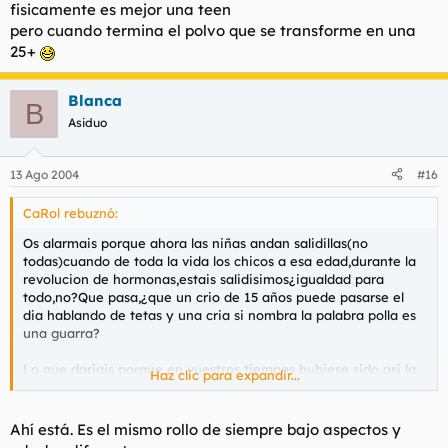
fisicamente es mejor una teen
pero cuando termina el polvo que se transforme en una
25+
Blanca
B
Asiduo
13 Ago 2004
#16
CaRol rebuznó:
Os alarmais porque ahora las niñas andan salidillas(no
todas)cuando de toda la vida los chicos a esa edad,durante la
revolucion de hormonas,estais salidisimos¿igualdad para
todo,no?Que pasa,¿que un crio de 15 años puede pasarse el
dia hablando de tetas y una cria si nombra la palabra polla es
una guarra?
Lo que dariais porque en vuestros tiempos hubiese sido asi la
Haz clic para expandir...
cosa,eh? :1
Ahí está. Es el mismo rollo de siempre bajo aspectos y