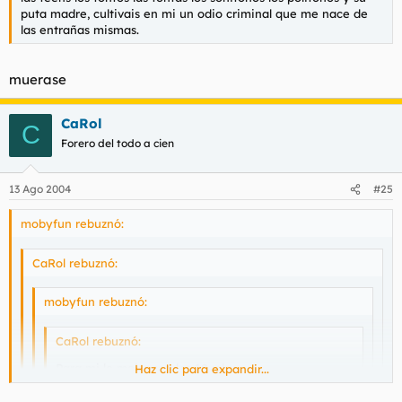
puta madre, cultivais en mi un odio criminal que me nace de
las entrañas mismas.
muerase
CaRol
C
Forero del todo a cien
13 Ago 2004
#25
mobyfun rebuznó:
CaRol rebuznó:
mobyfun rebuznó:
CaRol rebuznó:
Para mi lo mejor son los 18 :pla
Haz clic para expandir...
Los chicos molan mas mayores :35
Haz clic para expandir...