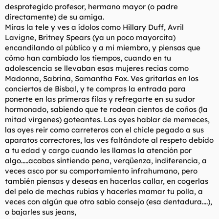
desprotegido profesor, hermano mayor (o padre
directamente) de su amiga.
Miras la tele y ves a ídolos como Hillary Duff, Avril
Lavigne, Britney Spears (ya un poco mayorcita)
encandilando al público y a mi miembro, y piensas que
cómo han cambiado los tiempos, cuando en tu
adolescencia se llevaban esas mujeres recias como
Madonna, Sabrina, Samantha Fox. Ves gritarlas en los
conciertos de Bisbal, y te compras la entrada para
ponerte en las primeras filas y refregarte en su sudor
hormonado, sabiendo que te rodean cientos de coños (la
mitad vírgenes) goteantes. Las oyes hablar de memeces,
las oyes reir como carreteros con el chicle pegado a sus
aparatos correctores, las ves faltándote al respeto debido
a tu edad y cargo cuando les llamas la atención por
algo.....acabas sintiendo pena, verqüenza, indiferencia, a
veces asco por su comportamiento infrahumano, pero
también piensas y deseas en hacerlas callar, en cogerlas
del pelo de mechas rubias y hacerles mamar tu polla, a
veces con algún que otro sabio consejo (esa dentadura....),
o bajarles sus jeans,