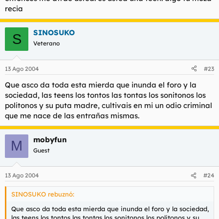
Si,no me trate de usted que me hace mayor
recia
SINOSUKO
S
Veterano
13 Ago 2004
#23
Que asco da toda esta mierda que inunda el foro y la
sociedad, las teens los tontos las tontas los sonitonos los
politonos y su puta madre, cultivais en mi un odio criminal
que me nace de las entrañas mismas.
mobyfun
M
Guest
13 Ago 2004
#24
SINOSUKO rebuznó:
Que asco da toda esta mierda que inunda el foro y la sociedad,
las teens los tontos las tontas los sonitonos los politonos y su