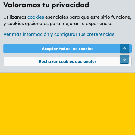
Valoramos tu privacidad
Utilizamos
cookies
esenciales para que este sitio funcione,
y cookies opcionales para mejorar tu experiencia.
Foro General
Ver más información y configurar tus preferencias
Cookies
PL OLDSTYLE AMARILLO
Cambiar fuente
Español (ES)
Arri
Aceptar todas las cookies
Contáctanos
Términos y reglas
Política de privacidad
Ayuda
R
Pie
S
Rechazar cookies opcionales
S
®
Community platform by XenForo
© 2010-2026 XenForo Ltd.