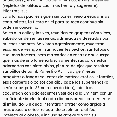
(repletos de lolitas a cual mas tierna y sugerente).
Mientras, sus
catatónicos padres siguen sin poner freno a esas ansias
consumistas, la fiesta en el paraiso teen continua sin
orden ni concierto.
Sales a la calle y las ves, reunidas en grupitos cómplices,
sabedoras de ser las reinas, admiradas y deseadas por
muchos hombres. Se visten agresivamente, muestran
escotes de vértigo en sus nacientes pechos, sus tatoos a
cual mas hortera, pero marcados en zonas de su cuerpo
que mas de uno lamería lascivamente, sus caras están
adornadas con pintalabios, pintura de ojos que resaltan
sus ojillos de bambi (al estilo Avril Lavigen), esas
braguitas o tangas salientes de motivos erotico-infantiles,
esas carpetas o bolsos con dibujos de las supernenas (o
serán superputas?? no recuerdo bien), mientras
coquetean con adolescentes vestidos a lo Eminem con un
coeficiente intelectual cada dia mas preocupantemente
disminuido. Sin duda intentarán atraer como arpías al
mas apuesto o rico, relegando cruelmente al feo,
intelectual o obeso, e incluso se atreverán con su