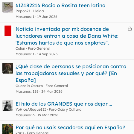
613182216 Rocio o Rosita teen latina
Pepon71
Lleida
Masunos
1
19 Jun 2026
Noticia inventada por mí: docenas de
e
luchadores entran a casa de Dana White:
r
'Estamos hartos de que nos explotes".
r
Colón
Foro General
Masunos
1
14 Sep 2025
¿Qué clase de personas se posicionan contra
o
las trabajadoras sexuales y por qué? [En
España]
Guardia Oscuro
Foro General
Masunos
129
24 Mar 2026
El hilo de los GRANDES que nos dejan...
YoHiceARoqueIII
Foro Ocio y Cultura
Masunos
6
19 Mar 2026
Por qué no usais secadoras aquí en España?
karls
Foro General