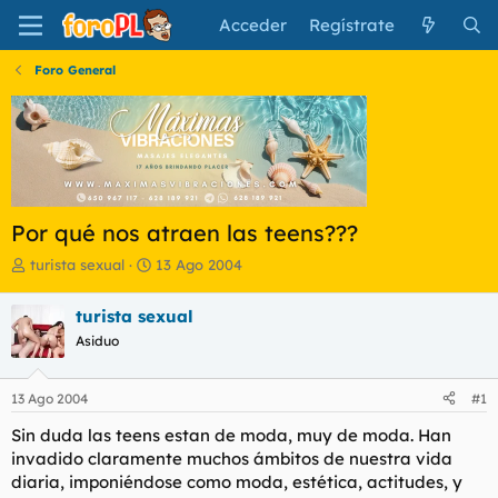
Acceder
Regístrate
Foro General
Por qué nos atraen las teens???
I
F
turista sexual
13 Ago 2004
n
e
i
c
turista sexual
c
h
Asiduo
i
a
a
d
d
e
13 Ago 2004
#1
o
i
r
n
Sin duda las teens estan de moda, muy de moda. Han
d
i
invadido claramente muchos ámbitos de nuestra vida
e
c
diaria, imponiéndose como moda, estética, actitudes, y
l
i