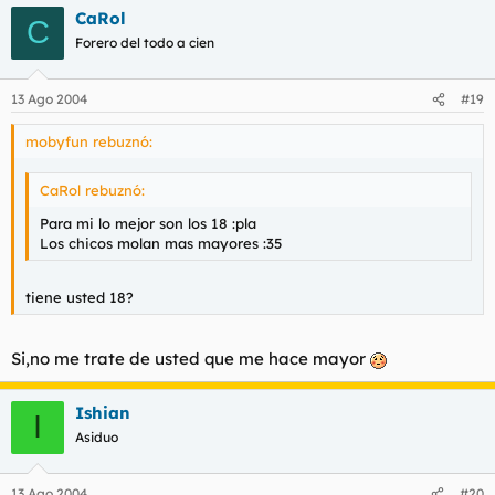
CaRol
C
Forero del todo a cien
13 Ago 2004
#19
mobyfun rebuznó:
CaRol rebuznó:
Para mi lo mejor son los 18 :pla
Los chicos molan mas mayores :35
tiene usted 18?
Si,no me trate de usted que me hace mayor
Ishian
I
Asiduo
13 Ago 2004
#20