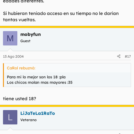
edades diferentes.
Si hubieran teniado acceso en su tiempo no le darían
tantas vueltas.
mobyfun
M
Guest
13 Ago 2004
#17
CaRol rebuznó:
Para mi lo mejor son los 18 :pla
Los chicos molan mas mayores :35
tiene usted 18?
LiJaTeLa1RaTo
L
Veterano