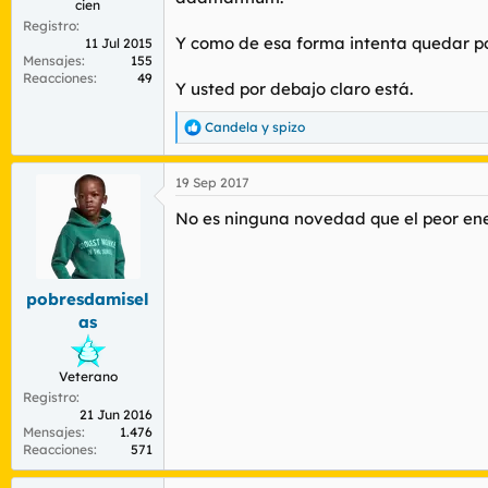
cien
Registro
Y como de esa forma intenta quedar p
11 Jul 2015
Mensajes
155
Reacciones
49
Y usted por debajo claro está.
Candela
y
spizo
R
e
a
19 Sep 2017
c
c
No es ninguna novedad que el peor ene
i
o
n
e
s
pobresdamisel
:
as
Veterano
Registro
21 Jun 2016
Mensajes
1.476
Reacciones
571