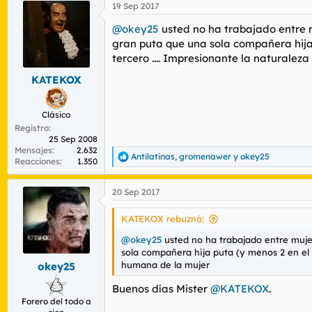
19 Sep 2017
@okey25
usted no ha trabajado entre m
gran puta que una sola compañera hija
tercero .... Impresionante la naturale
KATEKOX
Clásico
Registro
25 Sep 2008
Mensajes
2.632
Antilatinas
,
gromenawer
y
okey25
R
Reacciones
1.350
e
a
20 Sep 2017
c
c
i
KATEKOX rebuznó:
o
n
@okey25
usted no ha trabajado entre mujer
e
sola compañera hija puta (y menos 2 en el 
s
humana de la mujer
okey25
:
Buenos días Mister
@KATEKOX
.
Forero del todo a