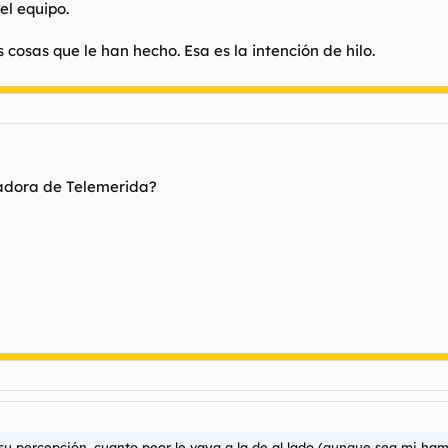
el equipo.
 cosas que le han hecho. Esa es la intención de hilo.
tadora de Telemerida?
 su percepción, cuanto peor le vaya a la de al lado (aunque sea mi hami