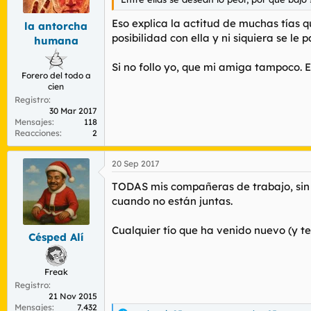
Eso explica la actitud de muchas tías 
la antorcha
posibilidad con ella y ni siquiera se le 
humana
Si no follo yo, que mi amiga tampoco. E
Forero del todo a
cien
Registro
30 Mar 2017
Mensajes
118
Reacciones
2
20 Sep 2017
TODAS mis compañeras de trabajo, sin 
cuando no están juntas.
Cualquier tío que ha venido nuevo (y te
Césped Alí
Freak
Registro
21 Nov 2015
Mensajes
7.432