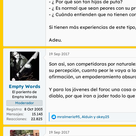
- ¿ Por qué son tan hijas de puta?
- ¿ Es normal que sean peores con su p
- ¿ Cuándo entienden que no tienen c
Si tienen más experiencias de este tipo
Adeu.
19 Sep 2017
Son así, son competidoras por naturalez
su percepción, cuanto peor le vaya a la
afirmación, un empoderamiento absurd
Empty Words
Y para los jóvenes del foroc una cosa o
El pariento de
diablo, por que iran a joder todo lo que
Empta Worda
Moderador
Registro
8 Oct 2003
Mensajes
15.143
mralmeria95
,
Alduin
y
okey25
R
Reacciones
22.825
e
a
19 Sep 2017
c