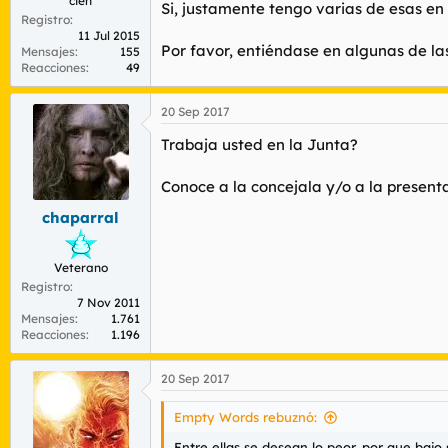
cien
Si, justamente tengo varias de esas en 
Registro
11 Jul 2015
Por favor, entiéndase en algunas de las
Mensajes
155
Reacciones
49
20 Sep 2017
Trabaja usted en la Junta?
Conoce a la concejala y/o a la presen
chaparral
Veterano
Registro
7 Nov 2011
Mensajes
1.761
Reacciones
1.196
20 Sep 2017
Empty Words rebuznó:
Entre ellas se desean lo peor, por que bajo