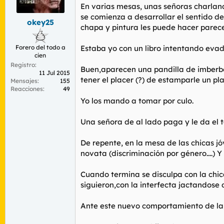
r
n
En varias mesas, unas señoras charlando
d
i
se comienza a desarrollar el sentido de
okey25
e
c
chapa y pintura les puede hacer parece
l
i
t
o
Forero del todo a
Estaba yo con un libro intentando eva
e
cien
m
Registro
a
Buen,aparecen una pandilla de imberbe
11 Jul 2015
tener el placer (?) de estamparle un p
Mensajes
155
Reacciones
49
Yo los mando a tomar por culo.
Una señora de al lado paga y le da el t
De repente, en la mesa de las chicas j
novata (discriminación por género....) Y
Cuando termina se disculpa con la chi
siguieron,con la interfecta jactandose
Ante este nuevo comportamiento de la 