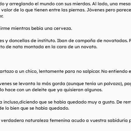
 y arreglando el mundo con sus mierdas. Al lado, una mesa de 
 valor de lo que tienen entre las piernas. Jóvenes pero parec
r.
dirme mientras bebía una cerveza.
s y doncellas de instituto. Iban de campaña de novatadas. 
lato de nata montada en la cara de un novato.
artazo a un chico, lentamente para no salpicar. No entiendo el
óvenes se levanta la más gorda (aunque tenía un polvazo), p
 lo hace con un deleite que ya quisieran algunos.
ca incluso,diciendo que se había quedado muy a gusto. De re
 de lo bien que se había quedado.
verdadera naturaleza femenina acudo a vuestra sabiduría pa