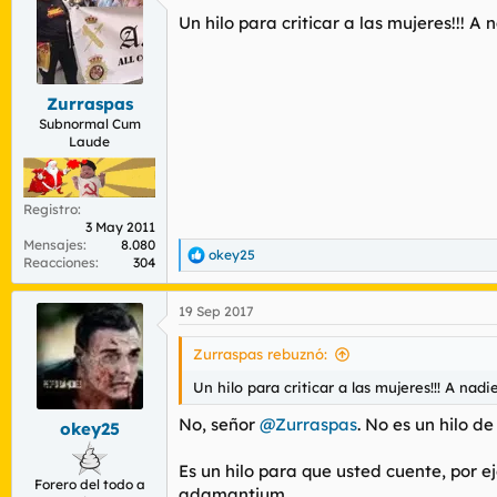
c
Un hilo para criticar a las mujeres!!! A
i
o
n
e
s
Zurraspas
:
Subnormal Cum
Laude
Registro
3 May 2011
Mensajes
8.080
okey25
R
Reacciones
304
e
a
19 Sep 2017
c
c
i
Zurraspas rebuznó:
o
n
Un hilo para criticar a las mujeres!!! A nadi
e
s
No, señor
@Zurraspas
. No es un hilo de 
okey25
:
Es un hilo para que usted cuente, por 
Forero del todo a
adamantium.