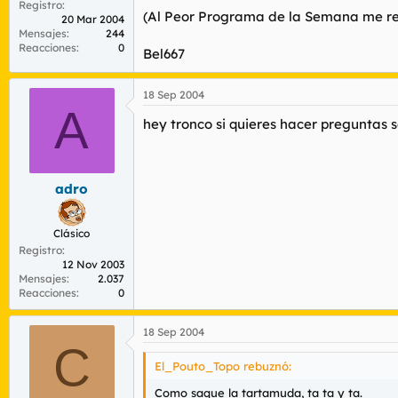
Registro
(Al Peor Programa de la Semana me re
20 Mar 2004
Mensajes
244
Reacciones
0
Bel667
18 Sep 2004
A
hey tronco si quieres hacer preguntas 
adro
Clásico
Registro
12 Nov 2003
Mensajes
2.037
Reacciones
0
18 Sep 2004
C
El_Pouto_Topo rebuznó:
Como saque la tartamuda, ta ta y ta.