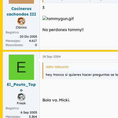
3
Cocineros
cachondos III
Clásico
No perdones tommy!!
Registro
20 Dic 2003
Mensajes
4.617
Reacciones
0
18 Sep 2004
E
adro rebuznó:
hey tronco si quieres hacer preguntas se l
El_Pouto_Top
o
Bola va. Micki.
Freak
Registro
6 Sep 2003
Mensajes
5.364