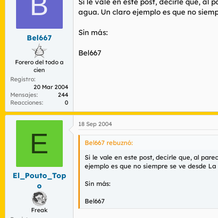
B
Si le vale en este post, decirle que, al
agua. Un claro ejemplo es que no siem
Sin más:
Bel667
Bel667
Forero del todo a
cien
Registro
20 Mar 2004
Mensajes
244
Reacciones
0
18 Sep 2004
E
Bel667 rebuznó:
Si le vale en este post, decirle que, al pa
ejemplo es que no siempre se ve desde La 
El_Pouto_Top
Sin más:
o
Bel667
Freak