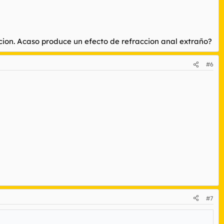
ion. Acaso produce un efecto de refraccion anal extraño?
#6
#7