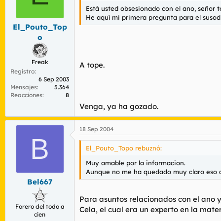
Está usted obsesionado con el ano, señor t
He aquí mi primera pregunta para el susodi
El_Pouto_Top
o
Freak
A tope.
Registro
6 Sep 2003
Mensajes
5.364
Reacciones
8
Venga, ya ha gozado.
18 Sep 2004
B
El_Pouto_Topo rebuznó:
Muy amable por la informacion.
Aunque no me ha quedado muy claro eso de
Bel667
Para asuntos relacionados con el ano y
Forero del todo a
Cela, el cual era un experto en la mater
cien