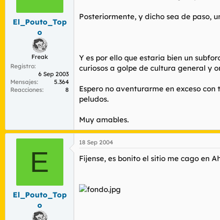
r
n
d
i
Posteriormente, y dicho sea de paso, u
El_Pouto_Top
e
c
l
i
o
t
o
e
m
Freak
Y es por ello que estaria bien un sub
a
Registro
curiosos a golpe de cultura general y o
6 Sep 2003
Mensajes
5.364
Espero no aventurarme en exceso con ta
Reacciones
8
peludos.
Muy amables.
18 Sep 2004
E
Fijense, es bonito el sitio me cago en A
El_Pouto_Top
o