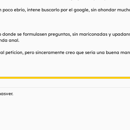
n poco ebrio, intene buscarlo por el google, sin ahondar much
foro donde se formulasen preguntas, sin mariconadas y upad
nda anal.
l peticion, pero sinceramente creo que seria una buena mane
hasver.