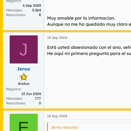
Registro
6 Sep 2003
Mensajes
5.364
Reacciones
8
Muy amable por la informacion.
Aunque no me ha quedado muy claro eso
18 Sep 2004
J
Está usted obsesionado con el ano, seño
He aquí mi primera pregunta para el sus
Jeroo
Asiduo
Registro
13 Jun 2004
Mensajes
777
Reacciones
0
18 Sep 2004
E
Jeroo rebuznó: