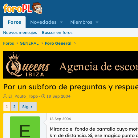
Foros
Novedades
Miembros
Nuevos mensajes
Buscar en foros
Foros
GENERAL
Foro General
Por un subforo de preguntas y respu
I
F
El_Pouto_Topo
18 Sep 2004
n
e
1
2
Sig.
i
c
c
h
i
a
18 Sep 2004
a
E
d
Mirando el fondo de pantalla cuyo moti
d
e
o
i
km de distancia. Si, ese magico punto d