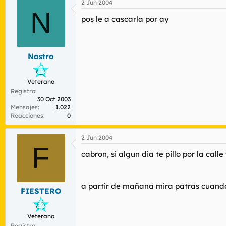
2 Jun 2004
N
pos le a cascarla por ay
Nastro
Veterano
Registro
30 Oct 2003
Mensajes
1.022
Reacciones
0
2 Jun 2004
F
cabron, si algun dia te pillo por la ca
a partir de mañana mira patras cuando
FIESTERO
Veterano
Registro