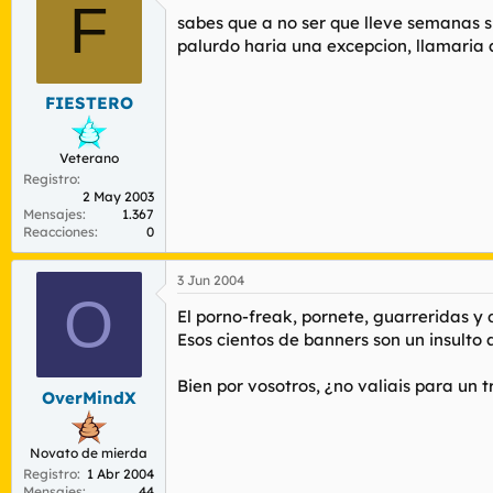
F
sabes que a no ser que lleve semanas si
palurdo haria una excepcion, llamaria a
FIESTERO
Veterano
Registro
2 May 2003
Mensajes
1.367
Reacciones
0
3 Jun 2004
O
El porno-freak, pornete, guarreridas y
Esos cientos de banners son un insulto 
Bien por vosotros, ¿no valiais para un
OverMindX
Novato de mierda
Registro
1 Abr 2004
Mensajes
44