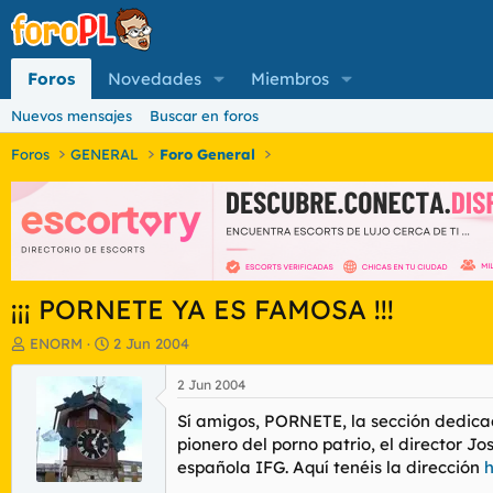
Foros
Novedades
Miembros
Nuevos mensajes
Buscar en foros
Foros
GENERAL
Foro General
¡¡¡ PORNETE YA ES FAMOSA !!!
I
F
ENORM
2 Jun 2004
n
e
i
c
2 Jun 2004
c
h
Sí amigos, PORNETE, la sección dedica
i
a
a
d
pionero del porno patrio, el director J
d
e
española IFG. Aquí tenéis la dirección
h
o
i