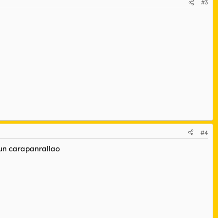
#3
#4
 un carapanrallao