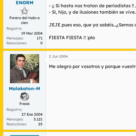
ENORM
r
n
- ¡¡ Si hasta nos tratan de periodista
d
i
- Sí, hijo, y de ilusiones también se vive..
e
c
Forero del todo a
l
i
cien
t
o
JEJE pues eso, que ya sabéis...¿Semos 
Registro
e
19 Mar 2004
m
FIESTA FIESTA !! :pla
Mensajes
171
a
Reacciones
0
2 Jun 2004
Me alegro por vosotros y porque vuestr
Malakaton-M
Freak
Registro
27 Ene 2004
Mensajes
5.121
Reacciones
25