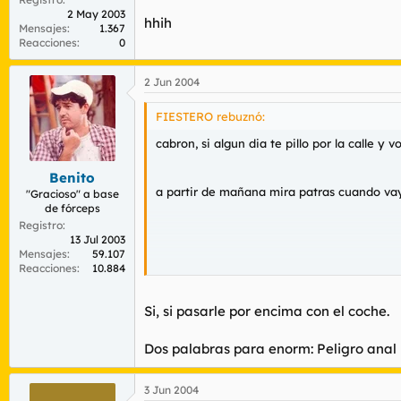
2 May 2003
hhih
Mensajes
1.367
Reacciones
0
2 Jun 2004
FIESTERO rebuznó:
cabron, si algun dia te pillo por la calle 
Benito
a partir de mañana mira patras cuando vaya
"Gracioso" a base
de fórceps
Registro
13 Jul 2003
Mensajes
59.107
Reacciones
10.884
hhih
Si, si pasarle por encima con el coche.
Dos palabras para enorm: Peligro anal
3 Jun 2004