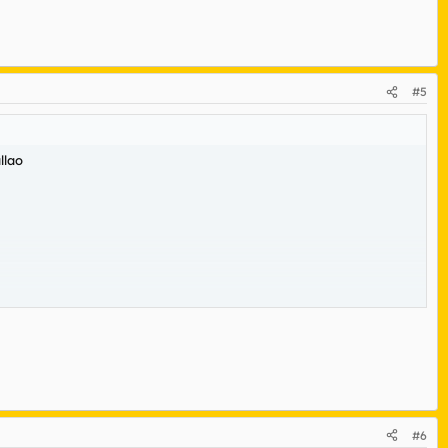
#5
llao
#6