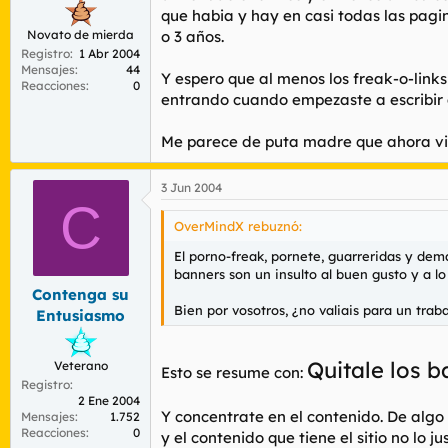
que habia y hay en casi todas las pagi
Novato de mierda
o 3 años.
Registro
1 Abr 2004
Mensajes
44
Y espero que al menos los freak-o-link
Reacciones
0
entrando cuando empezaste a escribir 
Me parece de puta madre que ahora viva
3 Jun 2004
C
OverMindX rebuznó:
El porno-freak, pornete, guarreridas y dem
banners son un insulto al buen gusto y a lo
Contenga su
Bien por vosotros, ¿no valiais para un tra
Entusiasmo
Quitale los b
Veterano
Esto se resume con:
Registro
2 Ene 2004
Y concentrate en el contenido. De algo 
Mensajes
1.752
Reacciones
0
y el contenido que tiene el sitio no lo j