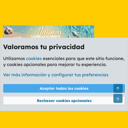
Valoramos tu privacidad
Utilizamos
cookies
esenciales para que este sitio funcione,
y cookies opcionales para mejorar tu experiencia.
Foro General
Ver más información y configurar tus preferencias
Cookies
PL OLDSTYLE AMARILLO
Cambiar fuente
Español (ES)
Arri
Aceptar todas las cookies
Contáctanos
Términos y reglas
Política de privacidad
Ayuda
R
Pie
S
Rechazar cookies opcionales
S
®
Community platform by XenForo
© 2010-2026 XenForo Ltd.