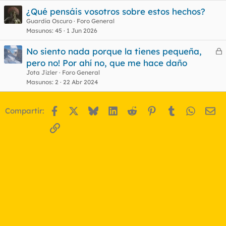
¿Qué pensáis vosotros sobre estos hechos?
Guardia Oscuro
Foro General
Masunos
45
1 Jun 2026
No siento nada porque la tienes pequeña,
e
pero no! Por ahí no, que me hace daño
r
Jota Jizler
Foro General
r
Masunos
2
22 Abr 2024
Facebook
X
Bluesky
LinkedIn
Reddit
Pinterest
Tumblr
WhatsA
Em
Compartir:
o
Enlace