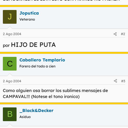
t
o
e
m
Joputica
J
a
Veterano
2 Ago 2004
#2
HIJO DE PUTA
por
Caballero Templario
C
Forero del todo a cien
2 Ago 2004
#3
Como alguien osa borrar los sublimes mensajes de
CAMPAVAL!!! (Notese el tono ironico)
_Black&Decker
B
Asiduo