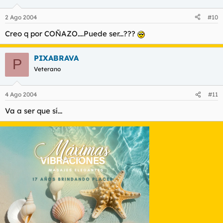
2 Ago 2004
#10
Creo q por COÑAZO....Puede ser...???
PIXABRAVA
P
Veterano
4 Ago 2004
#11
Va a ser que sí...