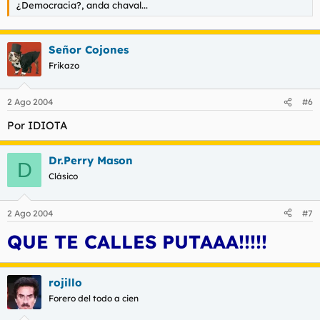
¿Democracia?, anda chaval...
Señor Cojones
Frikazo
2 Ago 2004
#6
Por IDIOTA
Dr.Perry Mason
D
Clásico
2 Ago 2004
#7
QUE TE CALLES PUTAAA!!!!!
rojillo
Forero del todo a cien