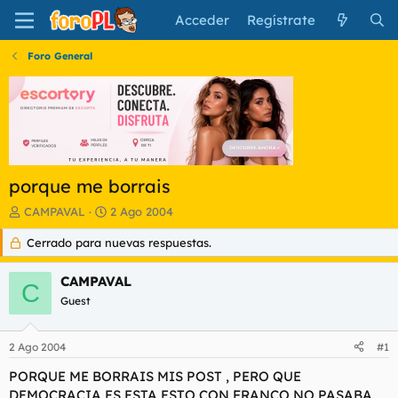
Acceder
Regístrate
Foro General
porque me borrais
I
F
CAMPAVAL
2 Ago 2004
n
e
Cerrado para nuevas respuestas.
i
c
c
h
i
a
CAMPAVAL
C
a
d
Guest
d
e
o
i
r
n
2 Ago 2004
#1
d
i
e
c
PORQUE ME BORRAIS MIS POST , PERO QUE
l
i
DEMOCRACIA ES ESTA ESTO CON FRANCO NO PASABA