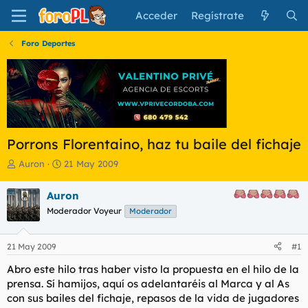
Acceder
Regístrate
Foro Deportes
Porrons Florentaino, haz tu baile del fichaje
I
F
Auron
21 May 2009
n
e
i
c
Auron
c
h
Moderador Voyeur
Moderador
i
a
a
d
d
e
21 May 2009
#1
o
i
r
n
Abro este hilo tras haber visto la propuesta en el hilo de la
d
i
prensa. Sí hamijos, aquí os adelantaréis al Marca y al As
e
c
con sus bailes del fichaje, repasos de la vida de jugadores
l
i