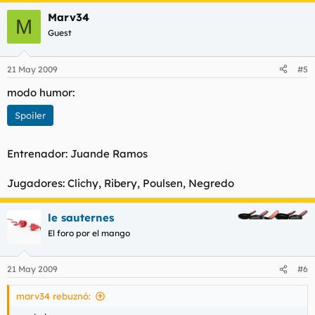
Marv34
M
Guest
21 May 2009
#5
modo humor:
Spoiler
Entrenador: Juande Ramos
Jugadores: Clichy, Ribery, Poulsen, Negredo
le sauternes
El foro por el mango
21 May 2009
#6
marv34 rebuznó: