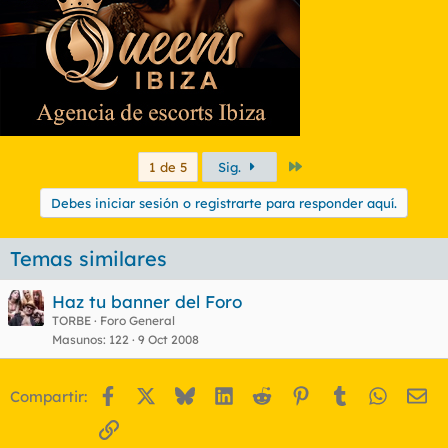
Último
1 de 5
Sig.
Debes iniciar sesión o registrarte para responder aquí.
Temas similares
Haz tu banner del Foro
TORBE
Foro General
Masunos
122
9 Oct 2008
Facebook
X
Bluesky
LinkedIn
Reddit
Pinterest
Tumblr
WhatsA
Em
Compartir:
Enlace