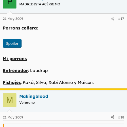
P
MADRIDISTA ACÉRRIMO
21 May 2009
#17
Porrons coñera
:
Spoiler
Mi porrons
Entrenador
: Laudrup
Fichajes
: Kaká, Silva, Xabi Alonso y Maicon.
Makingblood
M
Veterano
21 May 2009
#18