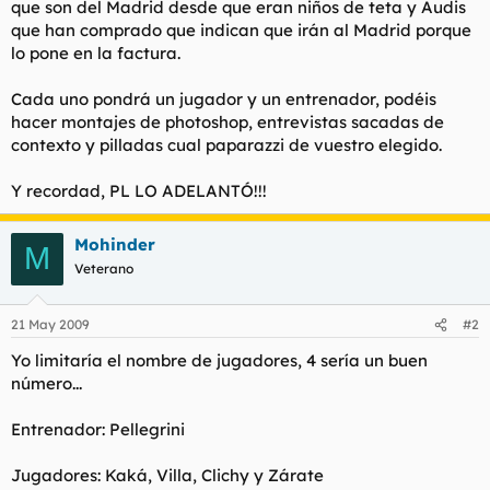
que son del Madrid desde que eran niños de teta y Audis
t
o
e
que han comprado que indican que irán al Madrid porque
m
lo pone en la factura.
a
Cada uno pondrá un jugador y un entrenador, podéis
hacer montajes de photoshop, entrevistas sacadas de
contexto y pilladas cual paparazzi de vuestro elegido.
Y recordad, PL LO ADELANTÓ!!!
Mohinder
M
Veterano
21 May 2009
#2
Yo limitaría el nombre de jugadores, 4 sería un buen
número...
Entrenador: Pellegrini
Jugadores: Kaká, Villa, Clichy y Zárate