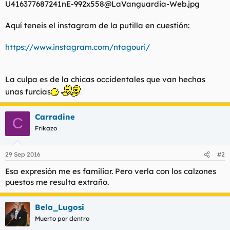
l
i
t
o
Aquí teneis el instagram de la putilla en cuestión:
e
m
a
https://www.instagram.com/ntagouri/
La culpa es de la chicas occidentales que van hechas
unas furcias
Carradine
C
Frikazo
29 Sep 2016
#2
Esa expresión me es familiar. Pero verla con los calzones
puestos me resulta extraño.
Bela_Lugosi
Muerto por dentro