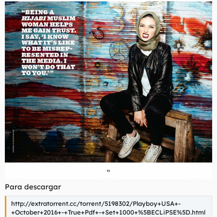
Para descargar
http://extratorrent.cc/torrent/5198302/Playboy+USA+-
+October+2016+-+True+Pdf+-+Set+1000+%5BECLiPSE%5D.html