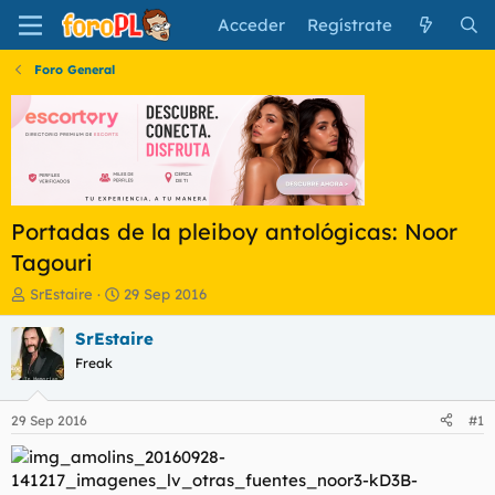
Acceder
Regístrate
Foro General
Portadas de la pleiboy antológicas: Noor
Tagouri
I
F
SrEstaire
29 Sep 2016
n
e
i
c
SrEstaire
c
h
Freak
i
a
a
d
d
e
29 Sep 2016
#1
o
i
r
n
d
i
e
c