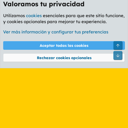
Valoramos tu privacidad
Utilizamos
cookies
esenciales para que este sitio funcione,
y cookies opcionales para mejorar tu experiencia.
Foro General
Ver más información y configurar tus preferencias
Cookies
PL OLDSTYLE AMARILLO
Cambiar fuente
Español (ES)
Arri
Aceptar todas las cookies
Contáctanos
Términos y reglas
Política de privacidad
Ayuda
R
Pie
S
Rechazar cookies opcionales
S
®
Community platform by XenForo
© 2010-2026 XenForo Ltd.