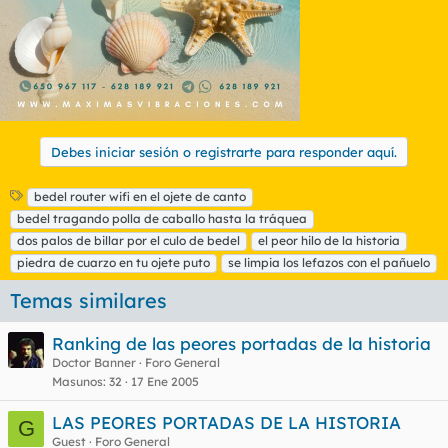
Debes iniciar sesión o registrarte para responder aquí.
E
bedel router wifi en el ojete de canto
t
bedel tragando polla de caballo hasta la tráquea
i
dos palos de billar por el culo de bedel
el peor hilo de la historia
q
piedra de cuarzo en tu ojete puto
se limpia los lefazos con el pañuelo
u
e
Temas similares
t
a
s
Ranking de las peores portadas de la historia
Doctor Banner
Foro General
Masunos
32
17 Ene 2005
LAS PEORES PORTADAS DE LA HISTORIA
G
Guest
Foro General