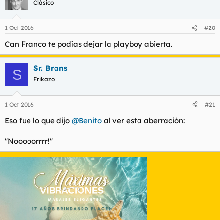
Clásico
1 Oct 2016
#20
Can Franco te podías dejar la playboy abierta.
Sr. Brans
S
Frikazo
1 Oct 2016
#21
Eso fue lo que dijo
@Benito
al ver esta aberración:
"Nooooorrrr!"