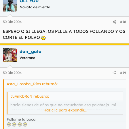
OLI YOU
Novato de mierda
30 Dic 2004
#18
ESPERO Q SI LLEGA, OS PILLE A TODOS FOLLANDO Y OS
CORTE EL POLVO
don_gato
Veterano
30 Dic 2004
#19
Asta_Losoba_Rios rebuznó:
Ju4nKbRoN rebuznó:
hacia sienes de años que no escuchaba esa palabreja...mi
intereses sexual se incrementa por momentos hacia usted
Haz clic para expandir...
Follame la boca