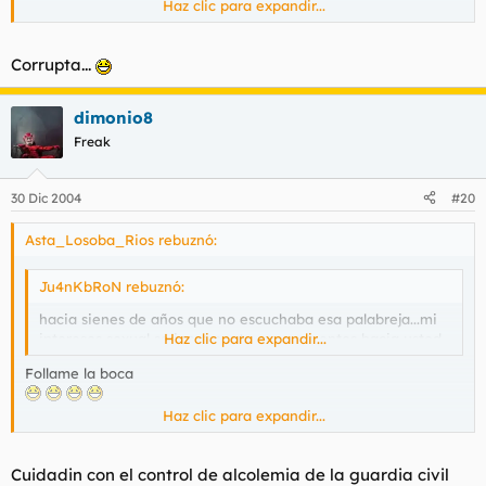
Haz clic para expandir...
Estoy bruta, pero es el vino que habla por mi. Ruego que me
disculpeis.
Corrupta...
dimonio8
Freak
30 Dic 2004
#20
Asta_Losoba_Rios rebuznó:
Ju4nKbRoN rebuznó:
hacia sienes de años que no escuchaba esa palabreja...mi
intereses sexual se incrementa por momentos hacia usted
Haz clic para expandir...
Follame la boca
Haz clic para expandir...
Estoy bruta, pero es el vino que habla por mi. Ruego que me
disculpeis.
Cuidadin con el control de alcolemia de la guardia civil