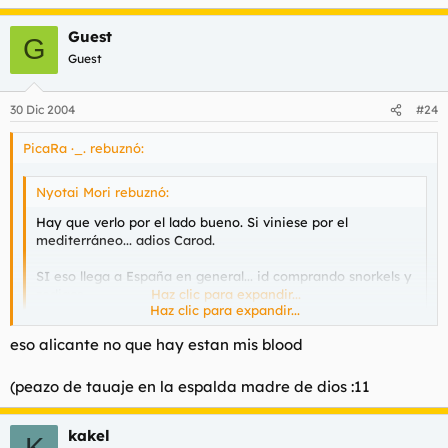
Guest
G
Guest
30 Dic 2004
#24
PicaRa ·_. rebuznó:
Nyotai Mori rebuznó:
Hay que verlo por el lado bueno. Si viniese por el
mediterráneo... adios Carod.
SI eso llega a España en general... id comprando snorkels y
zodiacs...
Haz clic para expandir...
Haz clic para expandir...
eso alicante no que hay estan mis blood
no jodamos no jodamos ke alicante no tiene la culpa.
(peazo de tauaje en la espalda madre de dios :11
SI llegase a eppaña, ya nos podemos agarrar de las trenzas :?
kakel