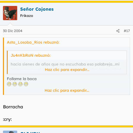
Señor Cojones
Frikazo
30 Dic 2004
#17
Asta_Losoba_Rios rebuznó:
Ju4nKbRoN rebuznó:
hacia sienes de años que no escuchaba esa palabreja...mi
intereses sexual se incrementa por momentos hacia usted
Haz clic para expandir...
Follame la boca
Haz clic para expandir...
Estoy bruta, pero es el vino que habla por mi. Ruego que me
disculpeis.
Borracha
:cry: