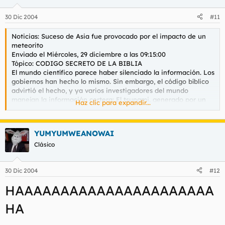
30 Dic 2004
#11
Noticias: Suceso de Asia fue provocado por el impacto de un
meteorito
Enviado el Miércoles, 29 diciembre a las 09:15:00
Tópico: CODIGO SECRETO DE LA BIBLIA
El mundo científico parece haber silenciado la información. Los
gobiernos han hecho lo mismo. Sin embargo, el código bíblico
advirtió el hecho, y ya varios investigadores del mundo
manejan la información certera: El tsunami, generado por un
Haz clic para expandir...
terremoto con epicentro en el mar, fue consecuencia del
impacto de un peligroso meteorito. Y todavía falta otro.
YUMYUMWEANOWAI
Aún el mundo entero no sale de su asombro ante los
lamentables sucesos ocurridos en el continente asiático el 26
Clásico
de diciembre del 2004, donde hasta el momento se han
determinado unas 70.000 víctimas, cifra que sin duda
30 Dic 2004
#12
continuará en ascenso.
HAAAAAAAAAAAAAAAAAAAAAA
El código bíblico no fue ajeno a este desastre, y ya en mayo
del presente año, algunos websites presentaron matrices que
HA
señalaban la llegada de un meteorito en el período 2004/2005,
un enorme objeto que podría golpear con nuestro planeta. La