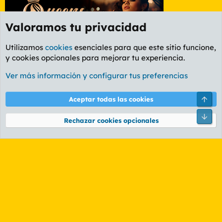
Valoramos tu privacidad
Utilizamos
cookies
esenciales para que este sitio funcione,
y cookies opcionales para mejorar tu experiencia.
Foro General
Ver más información y configurar tus preferencias
Cookies
PL OLDSTYLE AMARILLO
Cambiar fuente
Español (ES)
Arri
Aceptar todas las cookies
Contáctanos
Términos y reglas
Política de privacidad
Ayuda
R
Pie
S
Rechazar cookies opcionales
S
®
Community platform by XenForo
© 2010-2026 XenForo Ltd.