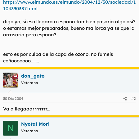
https://www.elmundo.es/elmundo/2004/12/30/sociedad/1
t
o
e
104390387.html
m
a
digo yo, si eso llegara a españa tambien pasaria algo asi?
o estamos mejor preparados, bueno mallorca ya se que la
arrasaria pero españa?
esto es por culpa de la capa de ozono, no fumeis
coñooooooo.........
don_gato
Veterano
30 Dic 2004
#2
Va a llegaaarrrrrrrr...
Nyotai Mori
N
Veterano