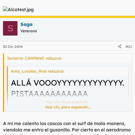
Saga
S
Veterano
30 Dic 2004
#21
Teniente CAMPANO rebuznó:
Asta_Losoba_Rios rebuznó:
ALLÁ VOOOYYYYYYYYYYYYY.
PISTAAAAAAAAAAA
Haz clic para expandir...
Haz clic para expandir...
Esta pelicula me marcó.
No sé porque.
A mi me calento los cascos con el surf de mala manera,
viendola me entro el gusanillo. Por cierto en el aerodromo