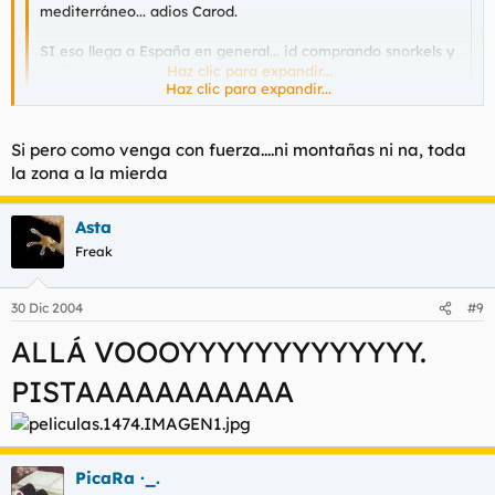
mediterráneo... adios Carod.
SI eso llega a España en general... id comprando snorkels y
zodiacs...
Haz clic para expandir...
Haz clic para expandir...
España es un pais demasiado montañoso, si te fijas, en la costa
mediterranea (Levante) a pocos metros de la costa ya tienes
Si pero como venga con fuerza....ni montañas ni na, toda
una barrera natural en forma de montañas.
la zona a la mierda
Asta
Freak
30 Dic 2004
#9
ALLÁ VOOOYYYYYYYYYYYYY.
PISTAAAAAAAAAAA
PicaRa ·_.