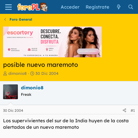
Acceder
Regístrate
Foro General
posible nuevo maremoto
I
F
dimonio8
30 Dic 2004
n
e
i
c
dimonio8
c
h
Freak
i
a
a
d
d
e
30 Dic 2004
#1
o
i
r
n
Los supervivientes del sur de la India huyen de la costa
d
i
alertados de un nuevo maremoto
e
c
l
i