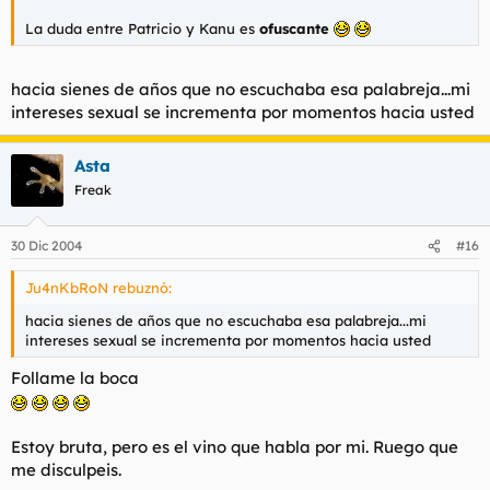
planeta, a fin de realizar las evacuaciones pertinentes y
reducir así la cantidad de posibles víctimas.
La duda entre Patricio y Kanu es
ofuscante
hacia sienes de años que no escuchaba esa palabreja...mi
intereses sexual se incrementa por momentos hacia usted
Asta
Freak
30 Dic 2004
#16
Ju4nKbRoN rebuznó:
hacia sienes de años que no escuchaba esa palabreja...mi
intereses sexual se incrementa por momentos hacia usted
Follame la boca
Estoy bruta, pero es el vino que habla por mi. Ruego que
me disculpeis.