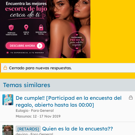
Cerrado para nuevas respuestas.
Temas similares
De cumple!! [Participad en la encuesta del
e
regalo, abierto hasta las 00:00]
r
Eulogio
Foro General
r
Masunos
12
17 Nov 2019
Quien es la de la encuesta??
[RETARDS]
devian
Foro General