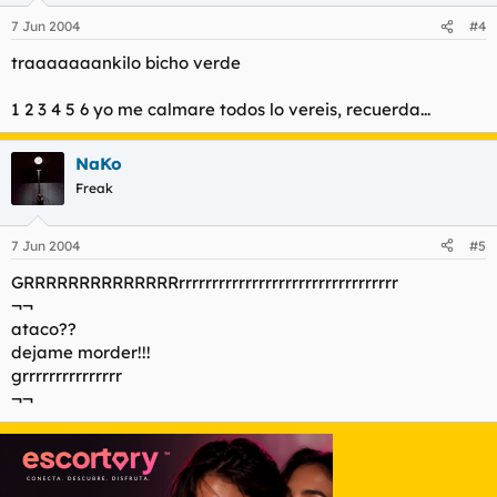
7 Jun 2004
#4
traaaaaaankilo bicho verde
1 2 3 4 5 6 yo me calmare todos lo vereis, recuerda...
NaKo
Freak
7 Jun 2004
#5
GRRRRRRRRRRRRRRrrrrrrrrrrrrrrrrrrrrrrrrrrrrrrrrr
¬¬
ataco??
dejame morder!!!
grrrrrrrrrrrrrrr
¬¬