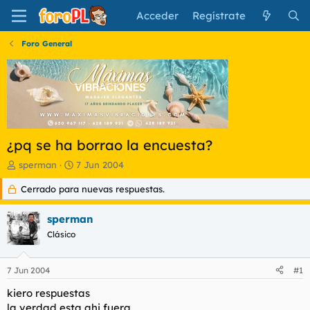
Acceder
Regístrate
Foro General
¿pq se ha borrao la encuesta?
I
F
sperman
7 Jun 2004
n
e
Cerrado para nuevas respuestas.
i
c
c
h
i
a
sperman
a
d
Clásico
d
e
o
i
r
n
7 Jun 2004
#1
d
i
e
c
kiero respuestas
l
i
la verdad esta ahi fuera