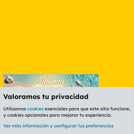
Valoramos tu privacidad
Utilizamos
cookies
esenciales para que este sitio funcione,
y cookies opcionales para mejorar tu experiencia.
Foro General
Ver más información y configurar tus preferencias
Cookies
PL OLDSTYLE AMARILLO
Cambiar fuente
Español (ES)