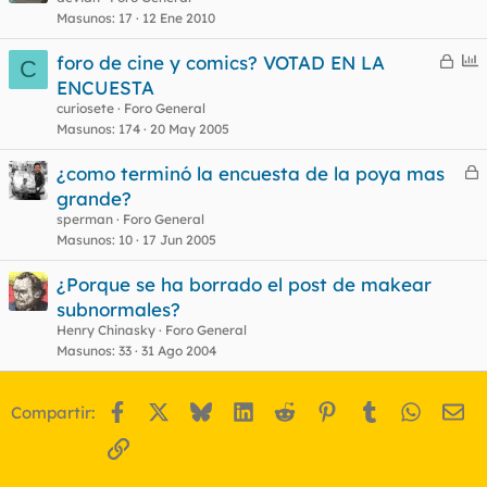
o
Masunos
17
12 Ene 2010
C
E
foro de cine y comics? VOTAD EN LA
C
e
n
ENCUESTA
r
c
curiosete
Foro General
r
u
Masunos
174
20 May 2005
a
e
¿como terminó la encuesta de la poya mas
d
s
e
grande?
o
t
r
sperman
Foro General
r
Masunos
10
17 Jun 2005
¿Porque se ha borrado el post de makear
subnormales?
o
Henry Chinasky
Foro General
Masunos
33
31 Ago 2004
Facebook
X
Bluesky
LinkedIn
Reddit
Pinterest
Tumblr
WhatsA
Em
Compartir:
Enlace