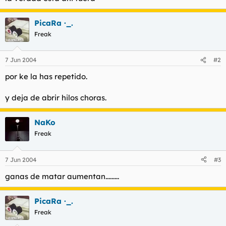
t
o
e
m
PicaRa ·_.
a
Freak
7 Jun 2004
#2
por ke la has repetido.
y deja de abrir hilos choras.
NaKo
Freak
7 Jun 2004
#3
ganas de matar aumentan.........
PicaRa ·_.
Freak