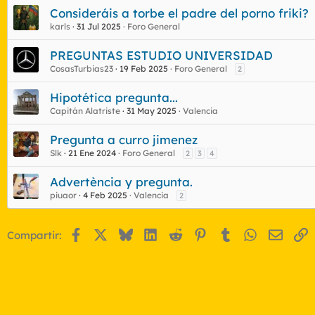
Consideráis a torbe el padre del porno friki?
karls
31 Jul 2025
Foro General
PREGUNTAS ESTUDIO UNIVERSIDAD
CosasTurbias23
19 Feb 2025
Foro General
2
Hipotética pregunta...
Capitán Alatriste
31 May 2025
Valencia
Pregunta a curro jimenez
Slk
21 Ene 2024
Foro General
2
3
4
Advertència y pregunta.
piuaor
4 Feb 2025
Valencia
2
Facebook
X
Bluesky
LinkedIn
Reddit
Pinterest
Tumblr
WhatsApp
Email
E
Compartir: