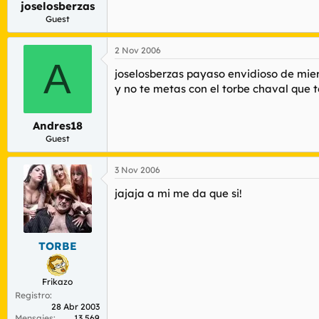
joselosberzas
r
n
d
i
Guest
e
c
l
i
2 Nov 2006
t
o
A
e
joselosberzas payaso envidioso de mie
m
y no te metas con el torbe chaval que 
a
Andres18
Guest
3 Nov 2006
jajaja a mi me da que si!
TORBE
Frikazo
Registro
28 Abr 2003
Mensajes
13.569