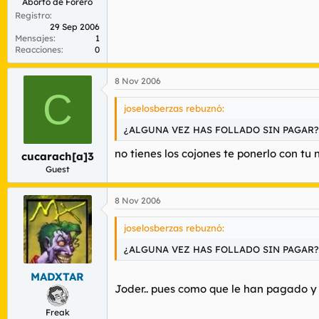
Aborto de Forero
Registro
29 Sep 2006
Mensajes
1
Reacciones
0
8 Nov 2006
C
joselosberzas rebuznó:
¿ALGUNA VEZ HAS FOLLADO SIN PAGAR? 
no tienes los cojones te ponerlo con tu 
cucarach[a]3
Guest
8 Nov 2006
joselosberzas rebuznó:
¿ALGUNA VEZ HAS FOLLADO SIN PAGAR? 
MADXTAR
Joder.. pues como que le han pagado y to
Freak