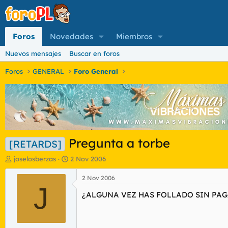
Foros
Novedades
Miembros
Nuevos mensajes
Buscar en foros
Foros
GENERAL
Foro General
Pregunta a torbe
[RETARDS]
I
F
joselosberzas
2 Nov 2006
n
e
i
c
2 Nov 2006
c
J
h
¿ALGUNA VEZ HAS FOLLADO SIN PAGA
i
a
a
d
d
e
o
i