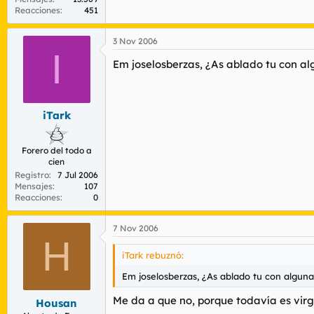
Reacciones
451
3 Nov 2006
I
Em joselosberzas, ¿As ablado tu con al
iTark
Forero del todo a
cien
Registro
7 Jul 2006
Mensajes
107
Reacciones
0
7 Nov 2006
H
iTark rebuznó:
Em joselosberzas, ¿As ablado tu con alguna
Me da a que no, porque todavía es vir
Housan