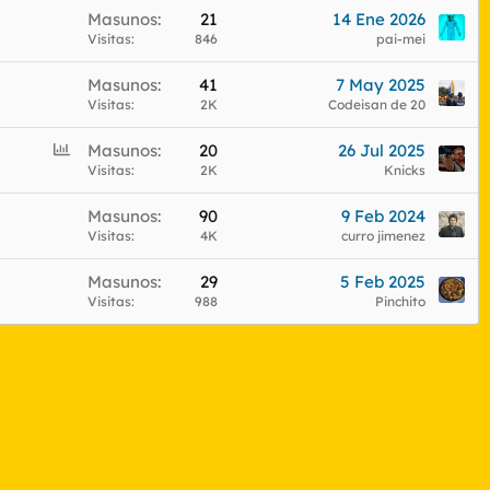
Masunos
21
14 Ene 2026
Visitas
846
pai-mei
Masunos
41
7 May 2025
Visitas
2K
Codeisan de 20
E
Masunos
20
26 Jul 2025
n
Visitas
2K
Knicks
c
Masunos
90
9 Feb 2024
u
Visitas
4K
curro jimenez
e
s
Masunos
29
5 Feb 2025
t
Visitas
988
Pinchito
a