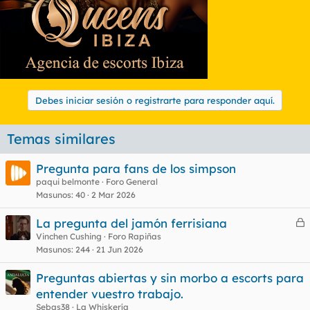
Debes iniciar sesión o registrarte para responder aquí.
Temas similares
Pregunta para fans de los simpson
paqui belmonte
Foro General
Masunos
40
2 Mar 2026
La pregunta del jamón ferrisiana
e
Vinchen Cushing
Foro Rapiñas
Masunos
244
21 Jun 2026
r
r
Preguntas abiertas y sin morbo a escorts para
entender vuestro trabajo.
Sebas38
La Whiskería
o