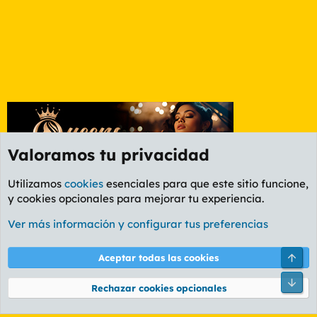
Valoramos tu privacidad
Utilizamos
cookies
esenciales para que este sitio funcione,
y cookies opcionales para mejorar tu experiencia.
Foro General
Ver más información y configurar tus preferencias
Cookies
PL OLDSTYLE AMARILLO
Cambiar fuente
Español (ES)
Arri
Aceptar todas las cookies
Contáctanos
Términos y reglas
Política de privacidad
Ayuda
R
Pie
S
Rechazar cookies opcionales
S
®
Community platform by XenForo
© 2010-2026 XenForo Ltd.