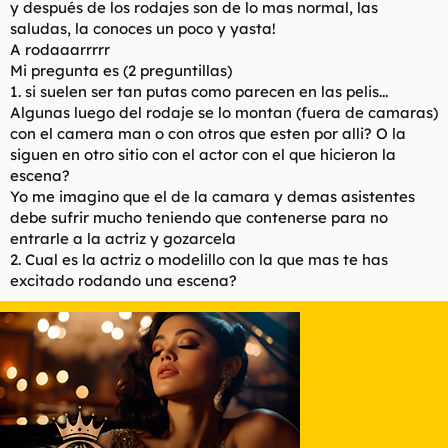
y después de los rodajes son de lo mas normal, las
l
i
saludas, la conoces un poco y yasta!
t
o
A rodaaarrrrr
e
Mi pregunta es (2 preguntillas)
m
a
1. si suelen ser tan putas como parecen en las pelis...
Algunas luego del rodaje se lo montan (fuera de camaras)
con el camera man o con otros que esten por alli? O la
siguen en otro sitio con el actor con el que hicieron la
escena?
Yo me imagino que el de la camara y demas asistentes
debe sufrir mucho teniendo que contenerse para no
entrarle a la actriz y gozarcela
2. Cual es la actriz o modelillo con la que mas te has
excitado rodando una escena?