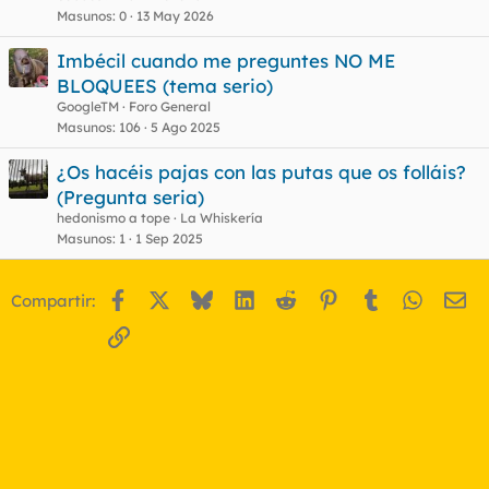
Masunos
0
13 May 2026
Imbécil cuando me preguntes NO ME
BLOQUEES (tema serio)
GoogleTM
Foro General
Masunos
106
5 Ago 2025
¿Os hacéis pajas con las putas que os folláis?
(Pregunta seria)
hedonismo a tope
La Whiskería
Masunos
1
1 Sep 2025
Facebook
X
Bluesky
LinkedIn
Reddit
Pinterest
Tumblr
WhatsA
Em
Compartir:
Enlace