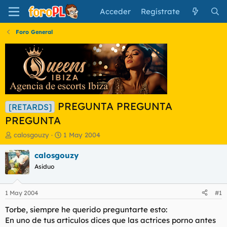
Acceder
Regístrate
Foro General
PREGUNTA PREGUNTA
[RETARDS]
PREGUNTA
I
F
calosgouzy
1 May 2004
n
e
i
c
calosgouzy
c
h
Asiduo
i
a
a
d
d
e
1 May 2004
#1
o
i
r
n
Torbe, siempre he querido preguntarte esto:
d
i
En uno de tus articulos dices que las actrices porno antes
e
c