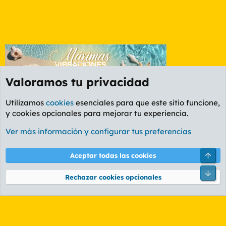
Valoramos tu privacidad
Utilizamos
cookies
esenciales para que este sitio funcione,
y cookies opcionales para mejorar tu experiencia.
Foro General
Ver más información y configurar tus preferencias
Cookies
PL OLDSTYLE AMARILLO
Cambiar fuente
Español (ES)
Arri
Aceptar todas las cookies
Contáctanos
Términos y reglas
Política de privacidad
Ayuda
R
Pie
S
Rechazar cookies opcionales
S
®
Community platform by XenForo
© 2010-2026 XenForo Ltd.