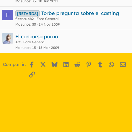
Masunos
33
10 Jun 2021
Torbe pregunta sobre el casting
[RETARDS]
F
flecha1482
Foro General
Masunos
30
24 Nov 2009
El concurso porno
Art
Foro General
Masunos
15
15 Mar 2009
Facebook
X
Bluesky
LinkedIn
Reddit
Pinterest
Tumblr
WhatsA
Em
Compartir:
Enlace