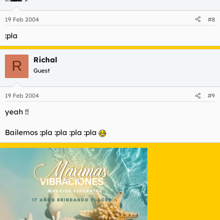
19 Feb 2004
#8
:pla
Richal
R
Guest
19 Feb 2004
#9
yeah !!
Bailemos :pla :pla :pla :pla