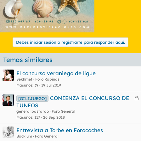
Debes iniciar sesión o registrarte para responder aquí.
Temas similares
El concurso veraniego de ligue
Sekhmet
Foro Rapiñas
Masunos
39
19 Jul 2019
COMIENZA EL CONCURSO DE
[GILIJUEGO]
e
TUNEOS
r
general bastardo
Foro General
r
Masunos
117
26 Sep 2018
Entrevista a Torbe en Forocoches
Backlum
Foro General
o