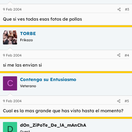
9 Feb 2004
#3
Que si ves todas esas fotos de pollas
TORBE
Frikazo
9 Feb 2004
#4
si me las envian si
Contenga su Entusiasmo
C
Veterano
9 Feb 2004
#5
Cual es la mas grande que has visto hasta el momento?
dOn_ZiPoTe_De_lA_mAnChA
D
Guest