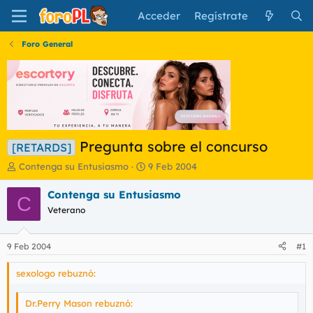
Acceder
Regístrate
Foro General
Pregunta sobre el concurso
[RETARDS]
I
F
Contenga su Entusiasmo
9 Feb 2004
n
e
i
c
Contenga su Entusiasmo
C
c
h
Veterano
i
a
a
d
d
e
9 Feb 2004
#1
o
i
r
n
sexologo rebuznó:
d
i
e
c
Dr.Perry Mason rebuznó:
l
i