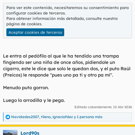
l
i
Para ver este contenido, necesitaremos su consentimiento para
t
o
configurar cookies de terceros.
e
Para obtener información más detallada, consulte nuestra
m
página de cookies
.
a
Aceptar cookies de terceros
Le entra al pedófilo al que le ha tendido una trampa
fingiendo ser una niña de once años, pidiendole un
cigarro, este le dice que solo le quedan dos, y el puto Raúl
(Preicos) le responde "pues uno pa ti y otro pa mí".
Menudo puto gorron.
Luego lo arrodilla y le pega.
Editado cobardemente:
10 Abr 2026
Navidades2007
,
tileno
,
ignaciofdez
y 1 persona más
R
e
a
Lord90s
c