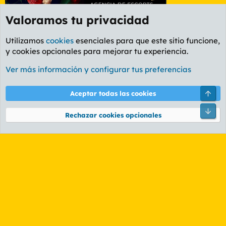
Valoramos tu privacidad
Utilizamos
cookies
esenciales para que este sitio funcione,
y cookies opcionales para mejorar tu experiencia.
Foro General
Ver más información y configurar tus preferencias
Cookies
PL OLDSTYLE AMARILLO
Cambiar fuente
Español (ES)
Arri
Aceptar todas las cookies
Contáctanos
Términos y reglas
Política de privacidad
Ayuda
R
Pie
S
Rechazar cookies opcionales
S
®
Community platform by XenForo
© 2010-2026 XenForo Ltd.