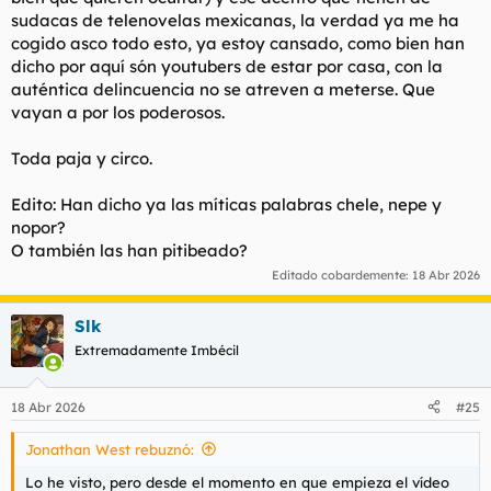
para configurar cookies de terceros.
sudacas de telenovelas mexicanas, la verdad ya me ha
Para obtener información más detallada, consulte nuestra
cogido asco todo esto, ya estoy cansado, como bien han
página de cookies
.
dicho por aquí són youtubers de estar por casa, con la
Aceptar cookies de terceros
auténtica delincuencia no se atreven a meterse. Que
vayan a por los poderosos.
Toda paja y circo.
Edito: Han dicho ya las míticas palabras chele, nepe y
nopor?
O también las han pitibeado?
Editado cobardemente:
18 Abr 2026
Slk
Extremadamente Imbécil
18 Abr 2026
#25
Jonathan West rebuznó:
Lo he visto, pero desde el momento en que empieza el vídeo