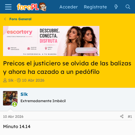
Acceder
Regístrate
Foro General
Preicos el justiciero se olvida de las balizas
y ahora ha cazado a un pedófilo
I
F
Slk
10 Abr 2026
n
e
i
c
Slk
c
h
Extremadamente Imbécil
i
a
a
d
d
e
10 Abr 2026
#1
o
i
r
n
Minuto 14.14
d
i
e
c