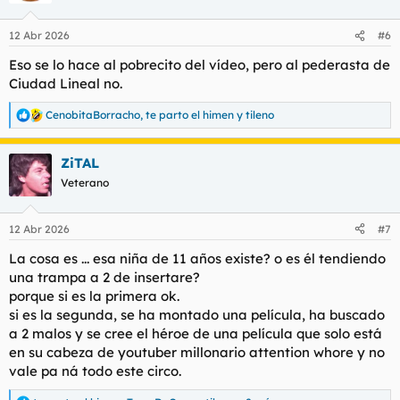
o
n
12 Abr 2026
#6
e
s
Eso se lo hace al pobrecito del vídeo, pero al pederasta de
:
Ciudad Lineal no.
CenobitaBorracho
,
te parto el himen
y
tileno
R
e
a
ZiTAL
c
c
Veterano
i
o
n
12 Abr 2026
#7
e
s
La cosa es ... esa niña de 11 años existe? o es él tendiendo
:
una trampa a 2 de insertare?
porque si es la primera ok.
si es la segunda, se ha montado una película, ha buscado
a 2 malos y se cree el héroe de una película que solo está
en su cabeza de youtuber millonario attention whore y no
vale pa ná todo este circo.