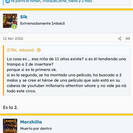
te parto el himen
,
TrozoDeCarne
,
tileno
y 2 más
R
e
a
Slk
c
c
Extremadamente Imbécil
i
o
n
12 Abr 2026
#8
e
s
ZiTAL rebuznó:
:
La cosa es ... esa niña de 11 años existe? o es él tendiendo una
trampa a 2 de insertare?
porque si es la primera ok.
si es la segunda, se ha montado una película, ha buscado a 2
malos y se cree el héroe de una película que solo está en su
cabeza de youtuber millonario attention whore y no vale pa ná
todo este circo.
Es la 2.
Morzhilla
Muerto por dentro