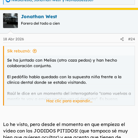
R
e
a
Jonathan West
c
c
Forero del todo a cien
i
o
n
18 Abr 2026
#24
e
s
Slk rebuznó:
:
Se ha juntado con Melias (otro caza pedos) y han hecho
colaboración conjunta.
El pedófilo había quedado con la supuesta niña frente a la
clínica dental donde se estaba visitando.
Raúl le dice en un momento del interrogatorio "como vuelvas a
mentir te voy a enviar yo otra vez al dentista". Es buena.
Haz clic para expandir...
Ponedlo a partir del minuto 10. Todo lo anterior es paja.
Lo he visto, pero desde el momento en que empieza el
vídeo con los JODIDOS PITIDOS! (que tampoco sé muy
Para ver este contenido, necesitaremos su consentimiento
bien que quieren ocultar) y ese acento que tienen de