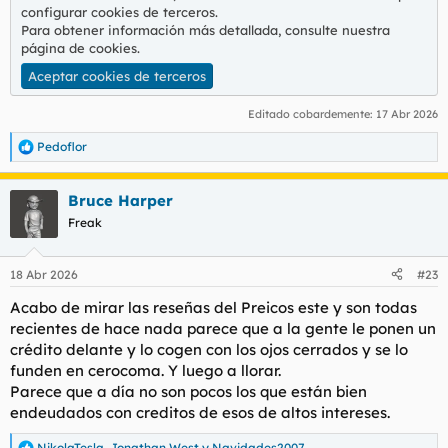
configurar cookies de terceros.
Para obtener información más detallada, consulte nuestra
página de cookies
.
Aceptar cookies de terceros
Editado cobardemente:
17 Abr 2026
Pedoflor
R
e
a
Bruce Harper
c
c
Freak
i
o
n
18 Abr 2026
#23
e
s
Acabo de mirar las reseñas del Preicos este y son todas
:
recientes de hace nada parece que a la gente le ponen un
crédito delante y lo cogen con los ojos cerrados y se lo
funden en cerocoma. Y luego a llorar.
Parece que a día no son pocos los que están bien
endeudados con creditos de esos de altos intereses.
NikolaTesla
,
Jonathan West
y
Navidades2007