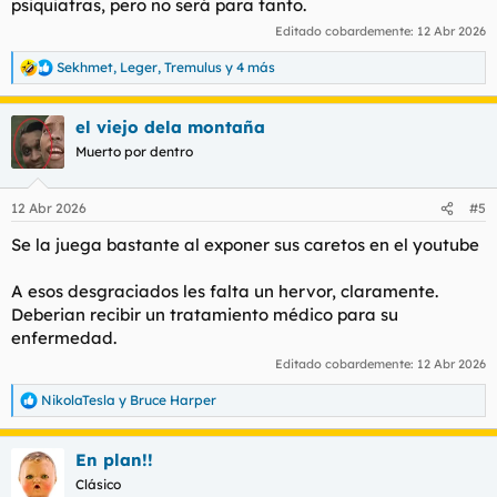
psiquiatras, pero no será para tanto.
Editado cobardemente:
12 Abr 2026
Sekhmet
,
Leger
,
Tremulus
y 4 más
R
e
a
el viejo dela montaña
c
c
Muerto por dentro
i
o
n
12 Abr 2026
#5
e
s
Se la juega bastante al exponer sus caretos en el youtube
:
A esos desgraciados les falta un hervor, claramente.
Deberian recibir un tratamiento médico para su
enfermedad.
Editado cobardemente:
12 Abr 2026
NikolaTesla
y
Bruce Harper
R
e
a
En plan!!
c
c
Clásico
i