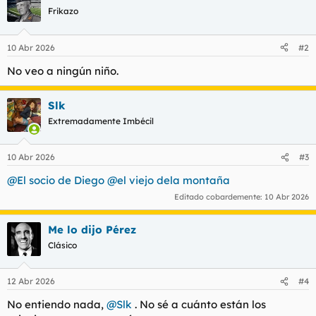
c
Frikazo
i
o
n
10 Abr 2026
#2
e
s
No veo a ningún niño.
:
Slk
Extremadamente Imbécil
10 Abr 2026
#3
@El socio de Diego
@el viejo dela montaña
Editado cobardemente:
10 Abr 2026
Me lo dijo Pérez
Clásico
12 Abr 2026
#4
No entiendo nada,
@Slk
. No sé a cuánto están los