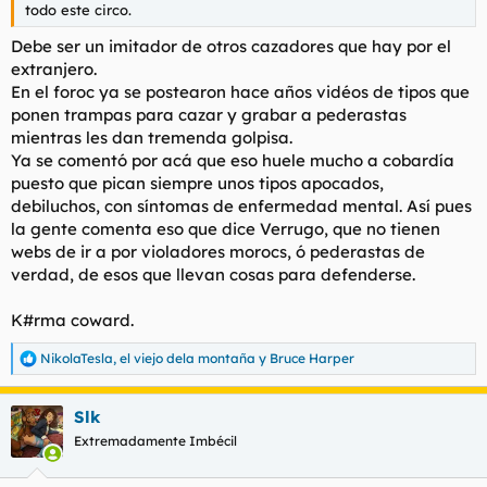
todo este circo.
Debe ser un imitador de otros cazadores que hay por el
extranjero.
En el foroc ya se postearon hace años vidéos de tipos que
ponen trampas para cazar y grabar a pederastas
mientras les dan tremenda golpisa.
Ya se comentó por acá que eso huele mucho a cobardía
puesto que pican siempre unos tipos apocados,
debiluchos, con síntomas de enfermedad mental. Así pues
la gente comenta eso que dice Verrugo, que no tienen
webs de ir a por violadores morocs, ó pederastas de
verdad, de esos que llevan cosas para defenderse.
K#rma coward.
NikolaTesla
,
el viejo dela montaña
y
Bruce Harper
R
e
a
Slk
c
c
Extremadamente Imbécil
i
o