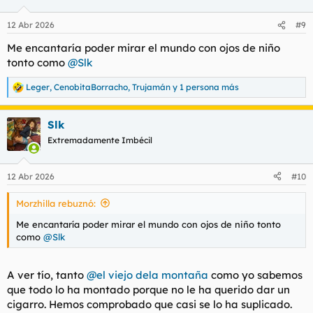
12 Abr 2026
#9
Me encantaría poder mirar el mundo con ojos de niño
tonto como
@Slk
Leger
,
CenobitaBorracho
,
Trujamán
y 1 persona más
R
e
a
Slk
c
c
Extremadamente Imbécil
i
o
n
12 Abr 2026
#10
e
s
Morzhilla rebuznó:
:
Me encantaría poder mirar el mundo con ojos de niño tonto
como
@Slk
A ver tío, tanto
@el viejo dela montaña
como yo sabemos
que todo lo ha montado porque no le ha querido dar un
cigarro. Hemos comprobado que casi se lo ha suplicado.