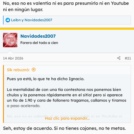
No, eso no es valentía ni es para presumirlo ni en Youtube
ni en ningún lugar.
Leibn
y
Navidades2007
R
e
a
Navidades2007
c
c
Forero del todo a cien
i
o
n
14 Abr 2026
#21
e
s
Slk rebuznó:
:
Pues ya está, lo que te ha dicho Ignacio.
La mentalidad de con una tía contestona nos ponemos bien
chulos y la ponemos rápidamente en el sitio! pero si aparece
un tío de 1.90 y cara de follonero tragamos, callamos y tiramos
a paso acelerado.
No, eso no es valentía ni es para presumirlo ni en Youtube ni
Haz clic para expandir...
en ningún lugar.
Seh, estoy de acuerdo. Si no tienes cojones, no te metas.