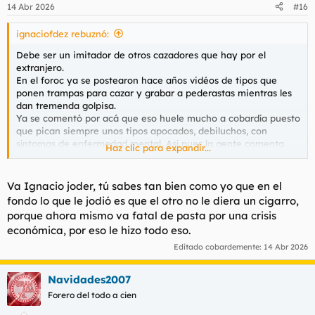
n
14 Abr 2026
#16
e
s
ignaciofdez rebuznó:
:
Debe ser un imitador de otros cazadores que hay por el
extranjero.
En el foroc ya se postearon hace años vidéos de tipos que
ponen trampas para cazar y grabar a pederastas mientras les
dan tremenda golpisa.
Ya se comentó por acá que eso huele mucho a cobardía puesto
que pican siempre unos tipos apocados, debiluchos, con
síntomas de enfermedad mental. Así pues la gente comenta
Haz clic para expandir...
eso que dice Verrugo, que no tienen webs de ir a por
violadores morocs, ó pederastas de verdad, de esos que llevan
cosas para defenderse.
Va Ignacio joder, tú sabes tan bien como yo que en el
fondo lo que le jodió es que el otro no le diera un cigarro,
K#rma coward.
porque ahora mismo va fatal de pasta por una crisis
económica, por eso le hizo todo eso.
Editado cobardemente:
14 Abr 2026
Navidades2007
Forero del todo a cien