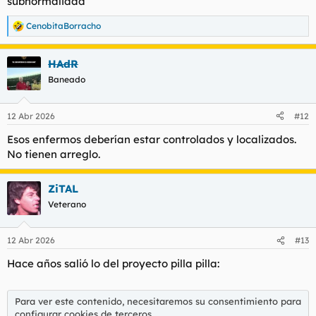
subnormalidad
CenobitaBorracho
R
e
a
HAdR
c
c
Baneado
i
o
n
12 Abr 2026
#12
e
s
Esos enfermos deberían estar controlados y localizados.
:
No tienen arreglo.
ZiTAL
Veterano
12 Abr 2026
#13
Hace años salió lo del proyecto pilla pilla:
Para ver este contenido, necesitaremos su consentimiento para
configurar cookies de terceros.