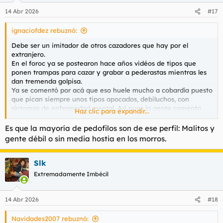
14 Abr 2026
#17
ignaciofdez rebuznó:
Debe ser un imitador de otros cazadores que hay por el
extranjero.
En el foroc ya se postearon hace años vidéos de tipos que
ponen trampas para cazar y grabar a pederastas mientras les
dan tremenda golpisa.
Ya se comentó por acá que eso huele mucho a cobardía puesto
que pican siempre unos tipos apocados, debiluchos, con
síntomas de enfermedad mental. Así pues la gente comenta
Haz clic para expandir...
eso que dice Verrugo, que no tienen webs de ir a por
violadores morocs, ó pederastas de verdad, de esos que llevan
Es que la mayoría de pedofilos son de ese perfil: Malitos y
cosas para defenderse.
gente débil o sin media hostia en los morros.
K#rma coward.
Slk
Extremadamente Imbécil
14 Abr 2026
#18
Navidades2007 rebuznó: