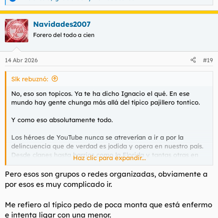
R
e
a
Navidades2007
c
c
Forero del todo a cien
i
o
n
14 Abr 2026
#19
e
s
Slk rebuznó:
:
No, eso son topicos. Ya te ha dicho Ignacio el qué. En ese
mundo hay gente chunga más allá del típico pajillero tontico.
Y como eso absolutamente todo.
Los héroes de YouTube nunca se atreverían a ir a por la
delincuencia que de verdad es jodida y opera en nuestro país.
Desde clanes hasta barrios como la Florida y tantas otras en
Haz clic para expandir...
donde un híbrido de bandas magrebíes y latinoamericanas
domina las calles.
Pero esos son grupos o redes organizadas, obviamente a
por esos es muy complicado ir.
Hacen con alguno de ellos lo que ha hecho el youtuber con el
tipo este al que arrodilla, y aparecen descompuestos a las
Me refiero al típico pedo de poca monta que está enfermo
pocas semanas en una cuneta.
e intenta ligar con una menor.