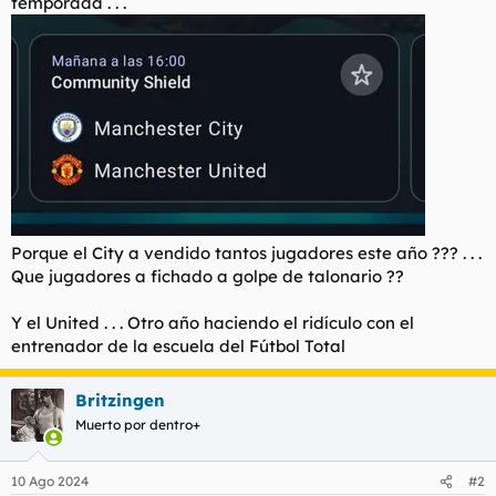
temporada . . .
t
o
e
m
a
Porque el City a vendido tantos jugadores este año ??? . . .
Que jugadores a fichado a golpe de talonario ??
Y el United . . . Otro año haciendo el ridículo con el
entrenador de la escuela del Fútbol Total
Britzingen
Muerto por dentro+
10 Ago 2024
#2