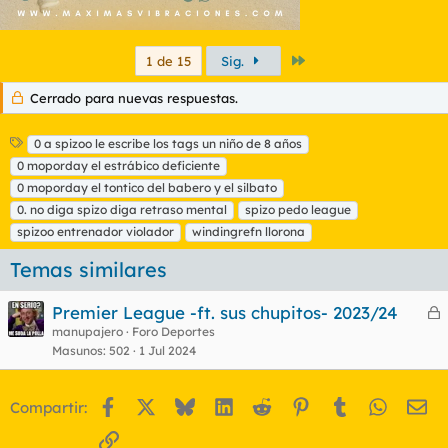
Último
1 de 15
Sig.
Cerrado para nuevas respuestas.
E
0 a spizoo le escribe los tags un niño de 8 años
t
0 moporday el estrábico deficiente
i
0 moporday el tontico del babero y el silbato
q
0. no diga spizo diga retraso mental
spizo pedo league
u
spizoo entrenador violador
e
windingrefn llorona
t
Temas similares
a
s
Premier League -ft. sus chupitos- 2023/24
e
manupajero
Foro Deportes
Masunos
502
1 Jul 2024
r
r
Facebook
X
Bluesky
LinkedIn
Reddit
Pinterest
Tumblr
WhatsA
Em
Compartir:
o
Enlace