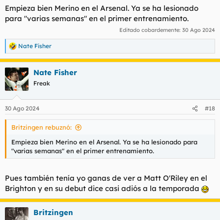
Empieza bien Merino en el Arsenal. Ya se ha lesionado
para "varias semanas" en el primer entrenamiento.
Editado cobardemente:
30 Ago 2024
Nate Fisher
R
e
a
Nate Fisher
c
c
Freak
i
o
n
30 Ago 2024
#18
e
s
Britzingen rebuznó:
:
Empieza bien Merino en el Arsenal. Ya se ha lesionado para
"varias semanas" en el primer entrenamiento.
Pues también tenía yo ganas de ver a Matt O'Riley en el
Brighton y en su debut dice casi adiós a la temporada
Britzingen