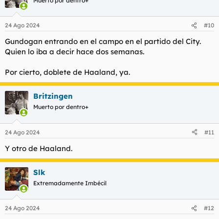
Muerto por dentro+
i
o
n
24 Ago 2024
#10
e
s
Gundogan entrando en el campo en el partido del City.
:
Quien lo iba a decir hace dos semanas.
Por cierto, doblete de Haaland, ya.
Britzingen
Muerto por dentro+
24 Ago 2024
#11
Y otro de Haaland.
Slk
Extremadamente Imbécil
24 Ago 2024
#12