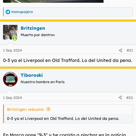
manupajero
R
e
a
Britzingen
c
c
Muerto por dentro+
i
o
n
1 Sep 2024
#21
e
s
0-3 ya el Liverpool en Old Trafford. Lo del United da pena.
:
Tiboroski
Nuestro hombre en París
1 Sep 2024
#22
Britzingen rebuznó:
0-3 ya el Liverpool en Old Trafford. Lo del United da pena.
En Marca pone "9-3" y he corrido a pinchar en la noticia...