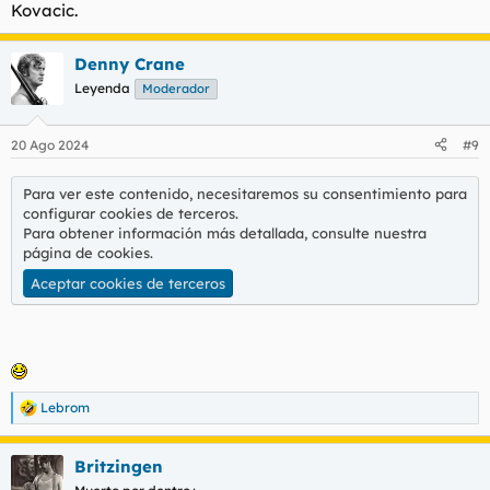
Kovacic.
Denny Crane
Leyenda
Moderador
20 Ago 2024
#9
Para ver este contenido, necesitaremos su consentimiento para
configurar cookies de terceros.
Para obtener información más detallada, consulte nuestra
página de cookies
.
Aceptar cookies de terceros
Lebrom
R
e
a
Britzingen
c
c