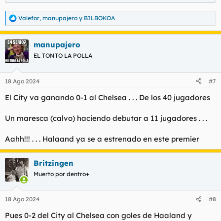
Valefor
,
manupajero
y
BILBOKOA
R
e
a
manupajero
c
c
EL TONTO LA POLLA
i
o
n
18 Ago 2024
#7
e
s
El City va ganando 0-1 al Chelsea . . . De los 40 jugadores
:
Un maresca (calvo) haciendo debutar a 11 jugadores . . .
Aahh!!! . . . Halaand ya se a estrenado en este premier
Britzingen
Muerto por dentro+
18 Ago 2024
#8
Pues 0-2 del City al Chelsea con goles de Haaland y