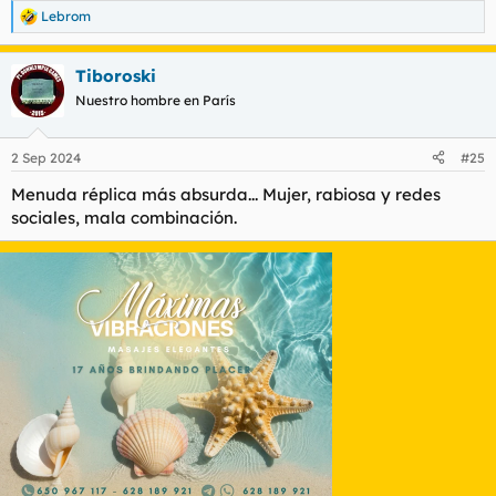
Lebrom
R
e
a
Tiboroski
c
c
Nuestro hombre en París
i
o
n
2 Sep 2024
#25
e
s
Menuda réplica más absurda... Mujer, rabiosa y redes
:
sociales, mala combinación.