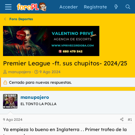
Acceder
Regístrate
Foro Deportes
Premier League -ft. sus chupitos- 2024/25
I
F
manupajero
9 Ago 2024
n
e
Cerrado para nuevas respuestas.
i
c
c
h
i
a
manupajero
a
d
d
EL TONTO LA POLLA
e
o
i
r
n
9 Ago 2024
#1
d
i
e
c
Ya empieza lo bueno en Inglaterra . . Primer trofeo de la
l
i