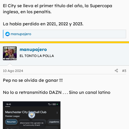
El City se lleva el primer título del año, la Supercopa
inglesa, en los penaltis.
La había perdido en 2021, 2022 y 2023.
manupajero
R
e
a
manupajero
c
c
EL TONTO LA POLLA
i
o
n
10 Ago 2024
#3
e
s
Pep no se olvida de ganar !!!
:
No lo a retransmitido DAZN . . . Sino un canal latino