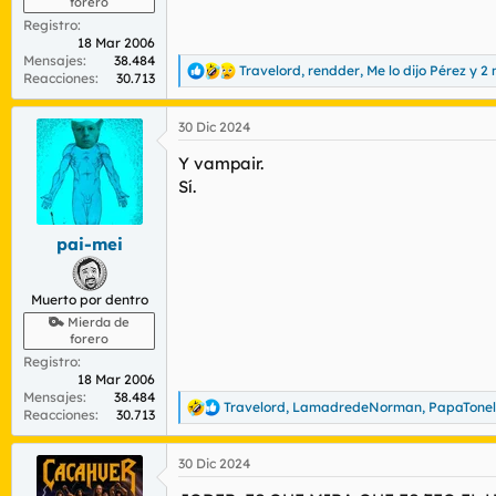
forero
Registro
18 Mar 2006
Mensajes
38.484
Travelord
,
rendder
,
Me lo dijo Pérez
y 2
R
Reacciones
30.713
e
a
30 Dic 2024
c
c
Y vampair.
i
o
Sí.
n
e
s
pai-mei
:
Muerto por dentro
Mierda de
forero
Registro
18 Mar 2006
Mensajes
38.484
Travelord
,
LamadredeNorman
,
PapaTonel
R
Reacciones
30.713
e
a
30 Dic 2024
c
c