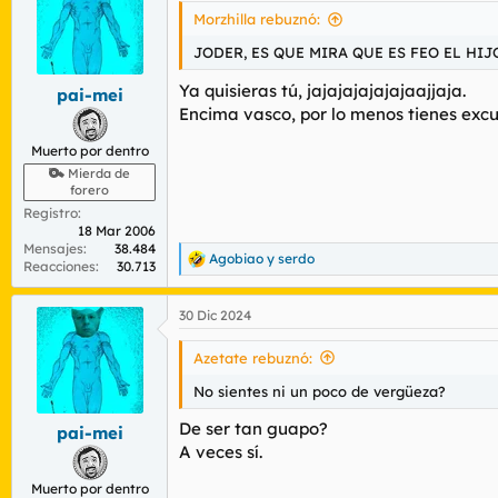
i
Morzhilla rebuznó:
o
n
JODER, ES QUE MIRA QUE ES FEO EL HIJ
e
s
Ya quisieras tú, jajajajajajajaajjaja.
pai-mei
:
Encima vasco, por lo menos tienes excu
Muerto por dentro
Mierda de
forero
Registro
18 Mar 2006
Mensajes
38.484
Agobiao
y
serdo
R
Reacciones
30.713
e
a
30 Dic 2024
c
c
i
Azetate rebuznó:
o
n
No sientes ni un poco de vergüeza?
e
s
De ser tan guapo?
pai-mei
:
A veces sí.
Muerto por dentro