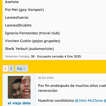
Azetate
r
n
d
i
Pai Mei (gay Vampair)
e
c
l
i
Leonesfuerza
t
o
e
Leones25rubito
m
a
Ignacio Fernandez (travel club)
Vinchen Cushin (pajas grupales)
Sheik Yerbuti (sudamaricón)
Votantes totales
38
Encuesta cerrada
4 Ene 2025
.
1
2
Sig.
30 Dic 2024
Por fín andespués de muchos años vuelv
renovación
Nuestros candidatos
@John McClane
@
el viejo dela