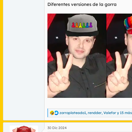
Diferentes versiones de la gorra
zorroplateado1
,
rendder
,
Valefor
y 15 más
R
e
a
30 Dic 2024
c