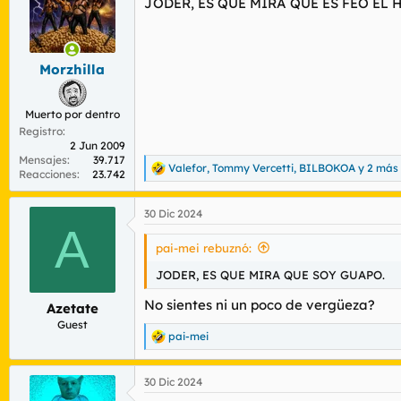
JODER, ES QUE MIRA QUE ES FEO EL 
i
o
n
e
s
Morzhilla
:
Muerto por dentro
Registro
2 Jun 2009
Mensajes
39.717
Valefor
,
Tommy Vercetti
,
BILBOKOA
y 2 más
R
Reacciones
23.742
e
a
30 Dic 2024
c
A
c
i
pai-mei rebuznó:
o
n
JODER, ES QUE MIRA QUE SOY GUAPO.
e
s
No sientes ni un poco de vergüeza?
Azetate
:
Guest
pai-mei
R
e
a
30 Dic 2024
c
c