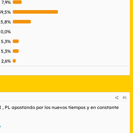
7,9%
39,5%
15,8%
0,0%
5,3%
5,3%
2,6%
#1
I , PL apostando por los nuevos tiempos y en constante
o