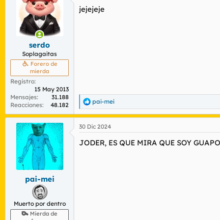
c
jejejeje
i
o
n
e
s
serdo
:
Soplagaitas
Forero de
mierda
Registro
15 May 2013
Mensajes
31.188
pai-mei
R
Reacciones
48.182
e
a
30 Dic 2024
c
c
JODER, ES QUE MIRA QUE SOY GUAPO
i
o
n
e
s
pai-mei
:
Muerto por dentro
Mierda de