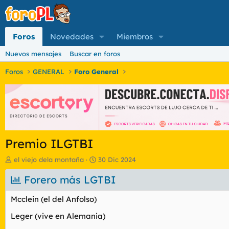
Foros
Novedades
Miembros
Nuevos mensajes
Buscar en foros
Foros
GENERAL
Foro General
Premio ILGTBI
I
F
el viejo dela montaña
30 Dic 2024
n
e
i
Forero más LGTBI
c
c
h
i
a
Mcclein (el del Anfolso)
a
d
d
e
Leger (vive en Alemania)
o
i