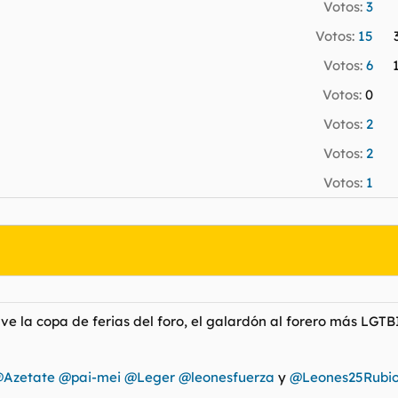
Votos:
3
Votos:
15
Votos:
6
Votos:
0
Votos:
2
Votos:
2
Votos:
1
e la copa de ferias del foro, el galardón al forero más LGTB
Azetate
@pai-mei
@Leger
@leonesfuerza
y
@Leones25Rubi