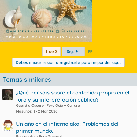
Último
1 de 2
Sig.
Debes iniciar sesión o registrarte para responder aquí.
Temas similares
¿Qué pensáis sobre el contenido propio en el
foro y su interpretación pública?
Guardia Oscuro
Foro Ocio y Cultura
Masunos
1
2 Mar 2026
Un año en el infierno aka: Problemas del
primer mundo.
Pussyeater
Foro General