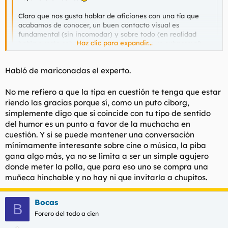
Claro que nos gusta hablar de aficiones con una tía que
acabamos de conocer, un buen contacto visual es
fundamental (sin incomodar) y sobre todo (en realidad
Haz clic para expandir...
había puesto sobre todo junto porque soy un subnormal)
que tenga sentido del humor. Los tíos somos así, nos gusta
que nos rían nuestras paridas. Tú ya estás entrenada en
Haz clic para expandir...
Habló de mariconadas el experto.
este foro y curada de espanto hasta del humor más negro,
así que no tendrás ningun problema en tratar con
esquizofrénicos mentales.
Pero que manada de maricones te roddddean.
No me refiero a que la tipa en cuestión te tenga que estar
riendo las gracias porque sí, como un puto ciborg,
No conozco a un solo tio medddddianamente decente que le
simplemente digo que si coincide con tu tipo de sentido
importe algo lo que una muchacha le comente. Es mas, estoy
del humor es un punto a favor de la muchacha en
absolutamente convenciddddo ddde que no existe mujer en el
cuestión. Y si se puede mantener una conversación
puto globo mereceddddddora e una charla con un autentico
mínimamente interesante sobre cine o música, la piba
hombre. Por lo que las veces que charlamos nos suddddddda
los cojones lo que digan o dejen ddde decir, ya que nuestro
gana algo más, ya no se limita a ser un simple agujero
unico objetivo esta mas que claro y ddddiremos y haremos lo
donde meter la polla, que para eso uno se compra una
que sea por conseguirlo, descalificandddo a quien haya que
muñeca hinchable y no hay ni que invitarla a chupitos.
ddescalificar y mintiendo un poco mas ddde lo
imprescindddible.
Bocas
B
Dddde toddddos modos, muchos cuanddddo vemos a una
Forero del todo a cien
gatita que se nos acerca solo pensamos en lo puta que es y a
muchos esto nos da mucho asco.