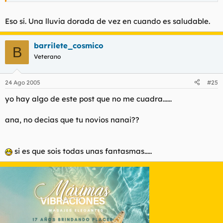
marcarte con orin puedo?
Eso sí. Una lluvia dorada de vez en cuando es saludable.
barrilete_cosmico
B
Veterano
24 Ago 2005
#25
yo hay algo de este post que no me cuadra......
ana, no decias que tu novios nanai??
si es que sois todas unas fantasmas.....