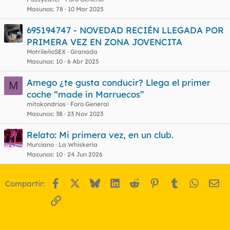
Masunos
78
10 Mar 2025
695194747 - NOVEDAD RECIÉN LLEGADA POR
PRIMERA VEZ EN ZONA JOVENCITA
MotrileñoSEX
Granada
Masunos
10
6 Abr 2025
Amego ¿te gusta conducir? Llega el primer
M
coche “made in Marruecos”
mitokondrios
Foro General
Masunos
38
23 Nov 2023
Relato: Mi primera vez, en un club.
Murciano
La Whiskería
Masunos
10
24 Jun 2026
Facebook
X
Bluesky
LinkedIn
Reddit
Pinterest
Tumblr
WhatsA
Em
Compartir:
Enlace