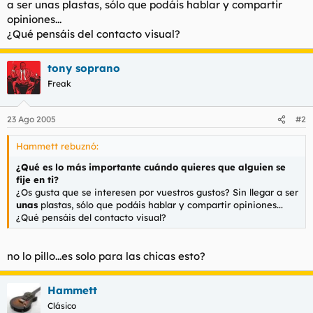
a ser unas plastas, sólo que podáis hablar y compartir
t
o
e
opiniones...
m
¿Qué pensáis del contacto visual?
a
tony soprano
Freak
23 Ago 2005
#2
Hammett rebuznó:
¿Qué es lo más importante cuándo quieres que alguien se
fije en ti?
¿Os gusta que se interesen por vuestros gustos? Sin llegar a ser
unas
plastas, sólo que podáis hablar y compartir opiniones...
¿Qué pensáis del contacto visual?
no lo pillo...es solo para las chicas esto?
Hammett
Clásico