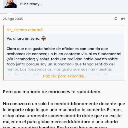
I'll be ready...
23 Ago 2005
#9
Dr_Escroto rebuznó:
Va, ahora en serio.
Claro que nos gusta hablar de aficiones con una tía que
acabamos de conocer, un buen contacto visual es fundamental
(sin incomodar) y sobre todo (en realidad había puesto sobre
todo junto porque soy un subnormal) que tenga sentido del
humor. Los tíos somos así, nos gusta que nos rían nuestras
paridas. Tú ya estás entrenada en este foro y curada de
Haz clic para expandir...
espanto hasta del humor más negro, así que no tendrás ningun
problema en tratar con esquizofrénicos mentales.
Pero que manada de maricones te roddddean.
No conozco a un solo tio medddddianamente decente que
le importe algo lo que una muchacha le comente. Es mas,
estoy absolutamente convenciddddo ddde que no existe
mujer en el puto globo mereceddddddora e una charla
con un autentico hombre. Por lo que las veces que