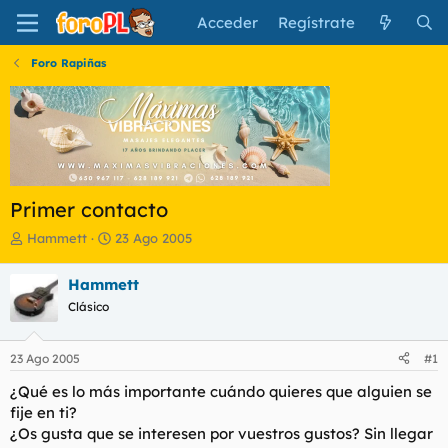
Acceder
Regístrate
Foro Rapiñas
Primer contacto
I
F
Hammett
23 Ago 2005
n
e
i
c
Hammett
c
h
Clásico
i
a
a
d
d
e
23 Ago 2005
#1
o
i
r
n
¿Qué es lo más importante cuándo quieres que alguien se
d
i
fije en ti?
e
c
¿Os gusta que se interesen por vuestros gustos? Sin llegar
l
i