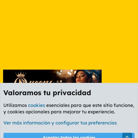
Valoramos tu privacidad
Utilizamos
cookies
esenciales para que este sitio funcione,
y cookies opcionales para mejorar tu experiencia.
Foro Rapiñas
Ver más información y configurar tus preferencias
Cookies
PL OLDSTYLE AMARILLO
Cambiar fuente
Español (ES)
Arri
Aceptar todas las cookies