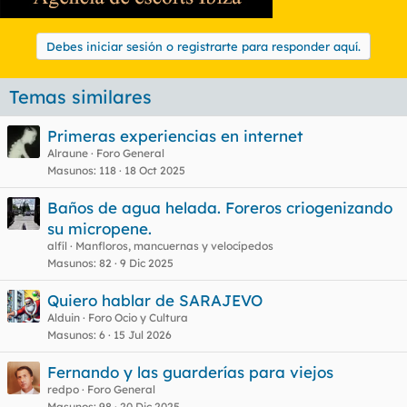
Debes iniciar sesión o registrarte para responder aquí.
Temas similares
Primeras experiencias en internet
Alraune
Foro General
Masunos
118
18 Oct 2025
Baños de agua helada. Foreros criogenizando
su micropene.
alfíl
Manfloros, mancuernas y velocípedos
Masunos
82
9 Dic 2025
Quiero hablar de SARAJEVO
Alduin
Foro Ocio y Cultura
Masunos
6
15 Jul 2026
Fernando y las guarderías para viejos
redpo
Foro General
Masunos
98
20 Dic 2025