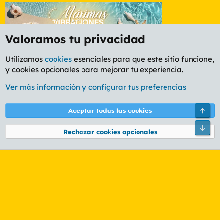
Valoramos tu privacidad
Utilizamos
cookies
esenciales para que este sitio funcione,
y cookies opcionales para mejorar tu experiencia.
Foro General
Ver más información y configurar tus preferencias
Cookies
PL OLDSTYLE AMARILLO
Cambiar fuente
Español (ES)
Arri
Aceptar todas las cookies
Contáctanos
Términos y reglas
Política de privacidad
Ayuda
R
Pie
S
Rechazar cookies opcionales
S
®
Community platform by XenForo
© 2010-2026 XenForo Ltd.