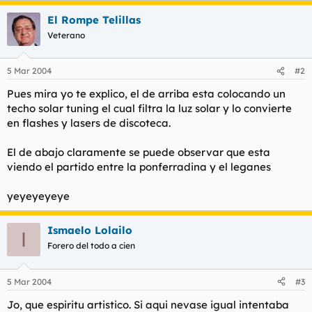
t
o
e
El Rompe Telillas
m
Veterano
a
5 Mar 2004
#2
Pues mira yo te explico, el de arriba esta colocando un
techo solar tuning el cual filtra la luz solar y lo convierte
en flashes y lasers de discoteca.
El de abajo claramente se puede observar que esta
viendo el partido entre la ponferradina y el leganes
yeyeyeyeye
Ismaelo Lolailo
I
Forero del todo a cien
5 Mar 2004
#3
Jo, que espiritu artistico. Si aqui nevase igual intentaba