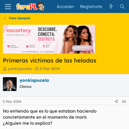
Acceder
Regístrate
Foro General
Primeras víctimas de las heladas
I
F
yonkispucela
5 Mar 2004
n
e
i
c
yonkispucela
c
h
Clásico
i
a
a
d
d
e
5 Mar 2004
#1
o
i
r
n
No entiendo que es lo que estaban haciendo
d
i
concretamente en el momento de morir.
e
c
¿Alguien me lo explica?
l
i