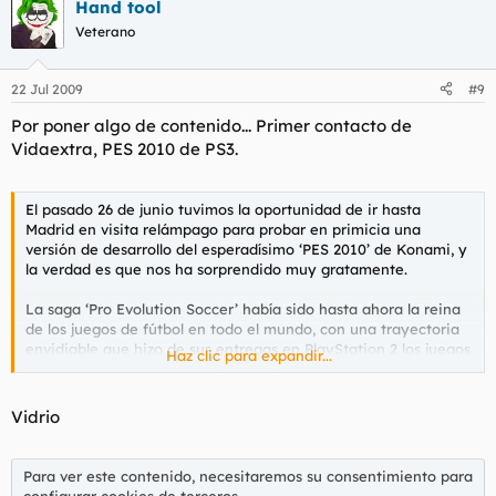
Hand tool
Veterano
22 Jul 2009
#9
Por poner algo de contenido... Primer contacto de
Vidaextra, PES 2010 de PS3.
El pasado 26 de junio tuvimos la oportunidad de ir hasta
Madrid en visita relámpago para probar en primicia una
versión de desarrollo del esperadísimo ‘PES 2010’ de Konami, y
la verdad es que nos ha sorprendido muy gratamente.
La saga ‘Pro Evolution Soccer’ había sido hasta ahora la reina
de los juegos de fútbol en todo el mundo, con una trayectoria
envidiable que hizo de sus entregas en PlayStation 2 los juegos
Haz clic para expandir...
más vendidos allá por donde pasaban. Todo era alegría y
bonanza para los desarrolladores de Konami fieles a las ideas
de Shingo Seabass. Pero en el este, una sombra negra
Vidrio
comenzaba a alzarse sobre la saga ‘PES’. El antiguo rey del
fútbol en la generación anterior pretendía volver, y ‘FIFA 09’
arrebató y arrasó en todo el mundo dejando a ‘PES 2009’ a la
Para ver este contenido, necesitaremos su consentimiento para
altura del betún.
configurar cookies de terceros.