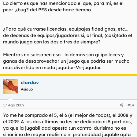
lado la personalización del juego de cada equipo y las cartas
Lo cierto es que has mencionado el que, para mí, es el
individuales de habilidad. Lo explico. Cuando juguemos por
peor...¿bug? del PES desde hace tiempo.
ejemplo la Liga Máster y tengamos que enfrentarnos al
Barcelona, su juego tratará de ahogarnos y presionarnos como
lo haría el del MundoReal, con triangulaciones y jugadas de
toque y más toque hasta encontrar el hueco inevitable y
¿Para qué currarse licencias, equipajes fidedignos, etc...
colarnos un gol tras otro. Si jugamos contra el Madrid, sabemos
de decenas de equipos/jugadores si, al final, (casi)todo el
que pegarán patadónparriba y esperarán que alguno de la
mundo juega con los dos o tres de siempre?
colección de cromos que han fichado haga algo. Es broma,
¿eh?.
Mientras no subsanen eso... lo demás son gilipolleces y
ganas de desaprovechar un juego que podría ser mucho
Para colmo, se ha implementado un nuevo sistema habilidades
para determinados jugadores, al más puro estilo RPG. Son
más divertido en modo jugador-Vs-jugador.
cartas de habilidad que se le pueden asignar a determinados
futbolistas y que, teniéndolas activadas, realizarán
clardav
movimientos especiales asignados en cada carta. Por ejemplo,
jugamos con el Liverpool y tenemos una carta que es
Asiduo
“Especialista en tiros lejanos”, pues se la adjudicamos a
Gerrard y sabemos que tendremos más posibilidades de
marcar con un lanzamiento lejano desde fuera del área que si
17 Ago 2009
#14
no la tenemos. Y así, con un montón de opciones como “zorro
Yo me he comprado el 5, el 6 (el mejor de todos), el 2008 y
del área”, “regatear y centrar desde la banda” o cosas
el 2009. A los dos últimos no les he dedicado ni 5 partidos,
similares.
ya que la jugabilidad apesta (un control durísimo no es
sinónimo de mayor realismo ni profundidad jugable apta