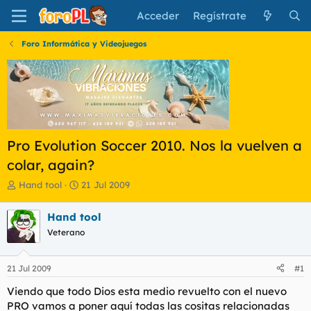
Acceder
Regístrate
Foro Informática y Videojuegos
Pro Evolution Soccer 2010. Nos la vuelven a
colar, again?
I
F
Hand tool
21 Jul 2009
n
e
i
c
Hand tool
c
h
Veterano
i
a
a
d
d
e
21 Jul 2009
#1
o
i
r
n
Viendo que todo Dios esta medio revuelto con el nuevo
d
i
PRO vamos a poner aquí todas las cositas relacionadas
e
c