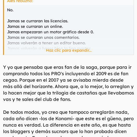
Ales rebuznó:
No.
Jamas se curraran las licencias.
Jamas se curraran un online.
Jamas empezaran un motor gráfico desde 0.
Jamas se curraran unos comentarios.
Jamas volverán a tener un editor bueno.
Jamas volverán a hacer bien la liga master.
Haz clic para expandir...
Jamas tendrán un buen control.
Ahora según he leido han añadido poderes especiales en
Y yo que pensaba que eras fan de la saga, porque para ir
tarjetas a los jugadores buenos, en plan pokemon. Sumale a
comprando todos los PRO's incluyendo el 2009 es de fan
esta verguenza que cada año quitan mas opciones (los
cegao. Porque en el 2007 ya se avisaba mierda desde
entrenamientos con conos, los partidos de All Star que la mitad
más allá del horizonte. Ahora que, a lo mejor, lo arreglan y
ni habreis jugado en vuestra puta vida porque sois canis, etc),
lo hacen mejor que la trilogia de castañas que llevabamos
ademas de que cada vez hay mas bugs de goles automaticos y
que siguen haciendo las estadisticas de los jugadores no cracks
vas y te sales del club de fans.
una puta mierda convirtiendose desde hace 6 años mas o
menos en un Inter vs X.
De todos modos, yo creo que tampoco arreglarán nada,
cada año dicen -los de Konami- que este es el güeno, pero
Este año se lo va a comprar su puta madre.
nunca es verdad. La diferencia en este año, es que hasta
los bloggers y demás sucnors que lo han probado dicen