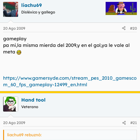
liachu69
Disléxico y gallego
20 Ago 2009
#20
gameplay
pa mi,la misma mierda del 2009,y en el gol,ya le vale al
meta
https://www.gamersyde.com/stream_pes_2010_gamesco
m_60_fps_gameplay-12499_en.html
Hand tool
Veterano
20 Ago 2009
#21
liachu69 rebuznó: