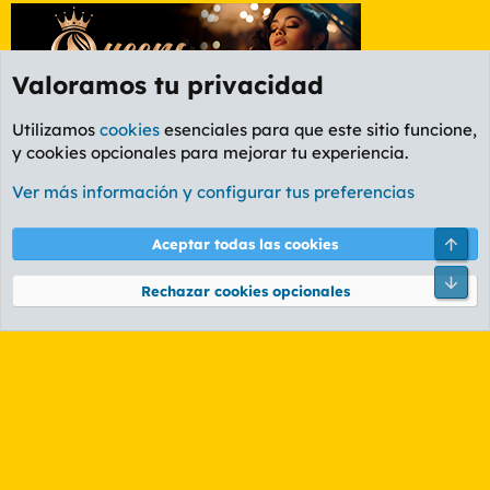
Valoramos tu privacidad
Utilizamos
cookies
esenciales para que este sitio funcione,
y cookies opcionales para mejorar tu experiencia.
Foro Informática y Videojuegos
Ver más información y configurar tus preferencias
Cookies
PL OLDSTYLE AMARILLO
Cambiar fuente
Español (ES)
Arri
Aceptar todas las cookies
Contáctanos
Términos y reglas
Política de privacidad
Ayuda
R
Pie
S
Rechazar cookies opcionales
S
®
Community platform by XenForo
© 2010-2026 XenForo Ltd.