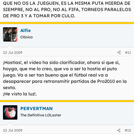
QUE NO OS LA JUEGUEN, ES LA MISMA PUTA MIERDA DE
Literalmente, nos dijeron que todos los jugadores
SIEMPRE, NO AL PRO, NO AL FIFA, TORNEOS PARALELOS
internacionales del juego estarán fielmente representados,
DE PRO 3 Y A TOMAR POR CULO.
mientras que los de equipos inferiores serán lo más realistas
posibles. Es decir, que los jugadores del Madrid o del Arsenal
serán clavaditos a los reales, pero los del Xerez o el Tenerife
Alfie
tendremos que ponerle un poquito más de imaginación al
asunto.
Clásico
Al margen de este pequeño detalle, lo cierto es que ver una
22 Jul 2009
#11
repetición de cualquier jugada es un auténtico gustazo. La
recreación de los movimientos de los jugadores, su aspecto y
¡Hostias!, el video ha sido clarificador, ahora si que si,
los efectos de luz hacen que merezca la pena deleitarse un
hoyga, que me lo creo, que va a ser la hostia el puto
rato en las buenas jugadas. Tanto es así, que algunos cracks
juego. Va a ser tan bueno que el fútbol real va a
como Fernando Torres o Messi tienen configuradas hasta las
pecas de la cara o los pelos de los brazos, cosa que en principio
desaparecer para retransmitir partidos de Pro2010 en la
puede parecer absurda pero que dota al juego de un realismo
sexta.
tal, que parecerá que estamos viendo al propio jugador en
¡He visto la luz!.
pantalla.
PERVERTMAN
The Definitive LOLaster
De igual manera, los efectos de luz está mucho más
conseguidos y las sombras se proyectan en función del
entorno, en un jugador contrario, sobre el césped o sobre el
22 Jul 2009
#12
balón. Lástima que el tiempo siga siendo inalterable en los