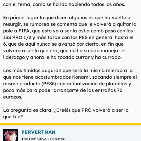
con el tema, como se ha ido haciendo todos los años.
l
i
t
o
e
En primer lugar lo que dicen algunos es que ha vuelto a
m
resurgir, se rumorea se comenta que le volverá a quitar la
a
pole a FIFA, que esto va a ser la ostia como pasó con los
ISS PRO 1/2 y más tarde con los PES en general hasta el
6, que de aquí nunca se avanzó por cierto, en fin que
volverá a ser lo que era, que no ha sabido manejar el
liderazgo y ahora le ha tocado currar y ha currado.
Los más tímidos auguran que será la misma mierda a la
que nos tiene acostumbrados Konami, sacando siempre el
mismo producto (PES6) con actualización de plantillas y
poco más para poder arrancarte de las entrañas 70
eurazos.
La pregunta es clara, ¿Creéis que PRO volverá a ser lo
que fue?
PERVERTMAN
The Definitive LOLaster