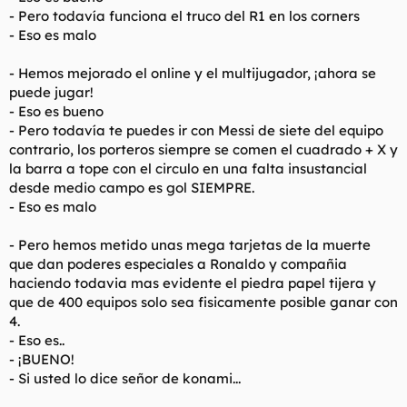
60%, por lo que aún quedan muchas cosas por pulir, mucha
- Pero todavía funciona el truco del R1 en los corners
postproducción que realizar y demás.
- Eso es malo
Aun así, y siendo una versión sin terminar, puedo afirmar que
- Hemos mejorado el online y el multijugador, ¡ahora se
‘PES 2010’ puede llegar a convertirse en el mejor juego de
puede jugar!
fútbol de todos los tiempos.
- Eso es bueno
Principales novedades de ‘PES 2010’
- Pero todavía te puedes ir con Messi de siete del equipo
contrario, los porteros siempre se comen el cuadrado + X y
la barra a tope con el circulo en una falta insustancial
desde medio campo es gol SIEMPRE.
- Eso es malo
Lo cierto es que todo en este nuevo ‘PES 2010’ huele bastante
mejor que otras veces. El salto cualitativo en aspectos tan
importantes como el gráfico, el jugable o el táctico es palpable
- Pero hemos metido unas mega tarjetas de la muerte
en esta nueva entrega, que llegará con novedades realmente
que dan poderes especiales a Ronaldo y compañia
interesantes de cara los amantes del fútbol más estratégico y
haciendo todavia mas evidente el piedra papel tijera y
realista.
que de 400 equipos solo sea fisicamente posible ganar con
4.
En el apartado gráfico, que lo que primero nos fijamos y más
- Eso es..
nos entra por los ojos, el nuevo ‘PES 2010’ ha supuesto un paso
más allá de lo que habíamos visto hasta ahora. No hay más
- ¡BUENO!
que ver las imágenes de los jugadores del Liverpool o del
- Si usted lo dice señor de konami...
Barcelona que acompañan a este artículo para darse cuenta
de que han mejorado mucho el aspecto de los jugadores.