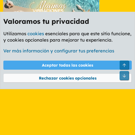
Valoramos tu privacidad
Utilizamos
cookies
esenciales para que este sitio funcione,
y cookies opcionales para mejorar tu experiencia.
Foro Informática y Videojuegos
Ver más información y configurar tus preferencias
Cookies
PL OLDSTYLE AMARILLO
Cambiar fuente
Español (ES)
Arri
Aceptar todas las cookies
Contáctanos
Términos y reglas
Política de privacidad
Ayuda
R
Pie
S
Rechazar cookies opcionales
S
®
Community platform by XenForo
© 2010-2026 XenForo Ltd.