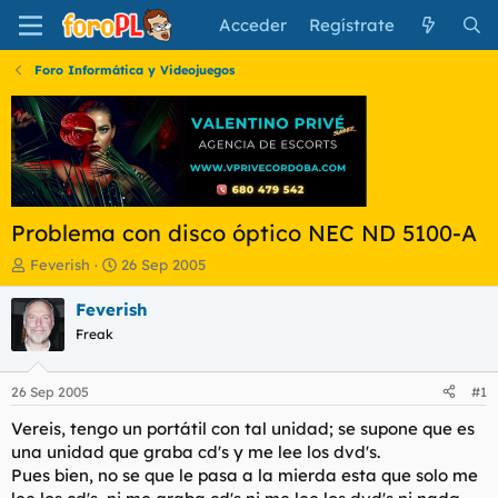
Acceder
Regístrate
Foro Informática y Videojuegos
Problema con disco óptico NEC ND 5100-A
I
F
Feverish
26 Sep 2005
n
e
i
c
Feverish
c
h
Freak
i
a
a
d
d
e
26 Sep 2005
#1
o
i
r
n
Vereis, tengo un portátil con tal unidad; se supone que es
d
i
una unidad que graba cd's y me lee los dvd's.
e
c
Pues bien, no se que le pasa a la mierda esta que solo me
l
i