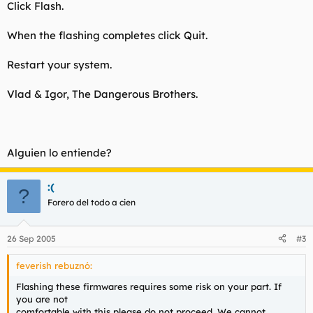
Click Flash.
When the flashing completes click Quit.
Restart your system.
Vlad & Igor, The Dangerous Brothers.
Alguien lo entiende?
:(
?
Forero del todo a cien
26 Sep 2005
#3
feverish rebuznó:
Flashing these firmwares
requires some risk on your part
. If
you are not
comfortable with this please do not proceed.
We cannot