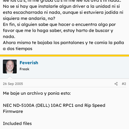
lee los cd's, ni me graba cd's ni me lee los dvd's ni nada..
t
o
No se si hay que instalarle algun driver a la unidad ni si
e
esta escacharrada ni nada, aunque si estuviera jodida ni
m
a
siquiera me andaria, no?
En fin, si alguien sabe que hacer o encuentra algo por
favor que me lo haga saber, estoy harto de buscar y
nada.
Ahora mismo te bajaba los pantalones y te comía la polla
a dos tiempos
Feverish
Freak
26 Sep 2005
#2
Me baje un archivo y ponia esto:
NEC ND-5100A (DELL) 10AC RPC1 and Rip Speed
Firmware
Included files